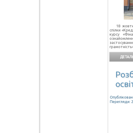
18 жовтня 2
спілки «Кред
курсу «Фін
ознайомле
застосуван
грамотність»
ДЕТАЛЬ
Розб
осві
Опубліковано
Перегляди: 