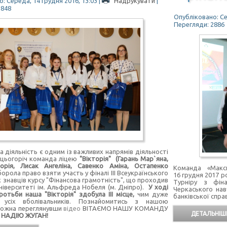
: Середа, 14 грудня 2016, 13:03
|
Надрукувати
|
2848
Опубліковано: Се
Перегляди: 2886
яльність є одним із важливих напрямів діяльності
і цьогоріч команда ліцею
"Вікторія" (Гарань Мар`яна,
торія, Лисак Ангеліна, Савенко Аміна, Остапенко
Команда «Макс
орола право взяти участь у фіналі ІІІ Всеукраїнського
16 грудня 2017 ро
 знавців курсу "Фінансова грамотність", що проходив
Турніру з фіна
Університеті ім. Альфреда Нобеля (м. Дніпро).
У ході
Черкаського нав
ротьби наша "Вікторія" здобула ІІІ місце,
чим дуже
банківської справ
 усіх вболівальників. Познайомитись з нашою
ожна переглянувши
відео
ВІТАЄМО НАШУ КОМАНДУ
ДЕТАЛЬНІШЕ
а
НАДІЮ ЖУГАН!