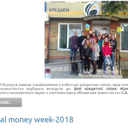
018 року в рамках ознайомлення з роботою кредитних спілок, практични
 грамотність» відбулася екскурсія до
філії кредитної спілки «Кр
кого економічного ліцею з учителем курсу «Фінансова грамотність»
С.А
НІШЕ...
al money week-2018