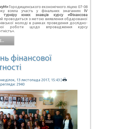
муМ»
Городищенського економічного ліцею 07-08
оку взяла участь у фінальних змаганнях
ІV
го турніру юних знавців курсу «Фінансова
кий проводиться з метою виявлення обдарованої
чнівської молоді в рамках проведення дослідно-
льної роботи щодо впровадження курсу
тність».
...
нь фінансової
тності
неділок, 13 листопада 2017, 15:43
|
ерегляди: 2940