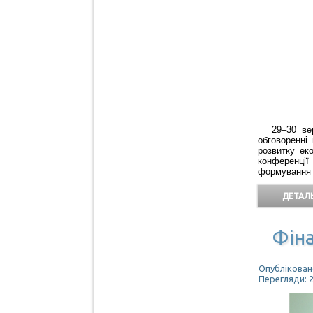
29–30 ве
обговоренні
розвитку еко
конференції 
формування о
ДЕТАЛЬ
Фіна
Опубліковано
Перегляди: 