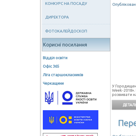
КОНКУРС НА ПОСАДУ
Опубліковано
ДИРЕКТОРА
ФОТОКАЛЕЙДОСКОП
Корисні посилання
Відділ освіти
Офіс 365
Ліга старшокласників
Черкащини
У Городищенс
Week-2018». 
розвивати н
ДЕТАЛЬ
Пере