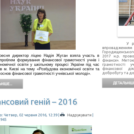
У рамках до
впровадженням
Городищенського
ресня директор ліцею Надія Жуган взяла участь в
2017 н.р. пров
 проблем формування фінансової грамотності учнів і
фінанси». Мет
номічної освіти у шкільному процесі України під час
грамотності у
фінансової ді
в м. Києві на тему «Розбудова економічної освіти та
добробуту та до
снов фінансової грамотності учнівської молоді».
ДЕТАЛЬНІШЕ
НІШЕ...
нсовий геній – 2016
: Четвер, 02 червня 2016, 12:39
|
Надрукувати
|
2945