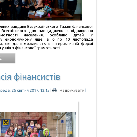
овних завдань Всеукраїнського Тижня фінансової
 Всесвітнього дня заощаджень є підвищення
амотності населення, особливо дітей. У
му економічному ліцеї з 6 по 10 листопада
и, які дали можливість в інтерактивній формі
 учнів з фінансової грамотності
...
сія фінансистів
реда, 26 квітня 2017, 12:15
|
Надрукувати
|