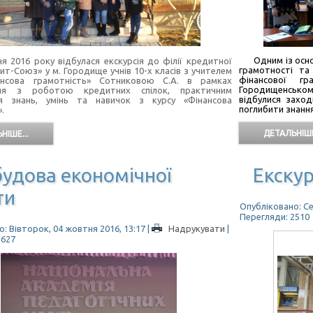
Одним із осн
016 року відбулася екскурсія до філії кредитної
грамотності та
ит-Союз» у м. Городище учнів 10-х класів з учителем
фінансової гр
ансова грамотність» Сотниковою С.А. в рамках
Городищенсько
ння з роботою кредитних спілок, практичним
відбулися заход
ня знань, умінь та навичок з курсу «Фінансова
поглибити знання
.
ДЕТАЛЬНІШЕ
НІШЕ...
удова економічної
Екскур
ти
Опубліковано: Се
Перегляди: 2510
: Вівторок, 04 жовтня 2016, 13:17
|
Надрукувати
|
2627