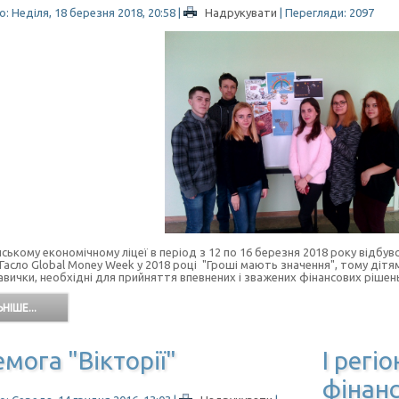
: Неділя, 18 березня 2018, 20:58
|
Надрукувати
| Перегляди: 2097
ькому економічному ліцеї в період з 12 по 16 березня 2018 року відбув
Гасло Global Money Week у 2018 році "Гроші мають значення", тому дітя
авички, необхідні для прийняття впевнених і зважених фінансових ріше
НІШЕ...
мога "Вікторії"
І регі
фінанс