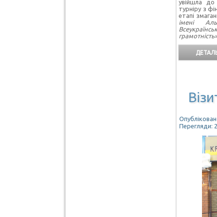
увійшла до 
турніру з ф
етапі змаган
імені Ал
Всеукраїнс
грамотність
ДЕТАЛЬ
Візи
Опубліковано
Перегляди: 