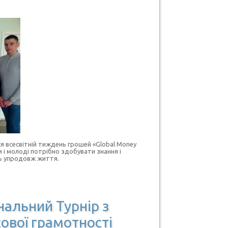
ся всесвітній тиждень грошей «Global Money
м і молоді потрібно здобувати знання і
нь упродовж життя.
ональний Турнір з
ової грамотності