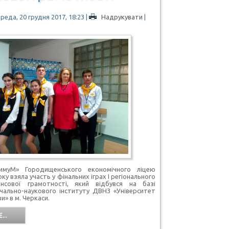
реда, 20 грудня 2017, 18:23
|
Надрукувати
|
имуМ» Городищенського економічного ліцею
ку взяла участь у фінальних іграх І регіонального
нсової грамотності, який відбувся на базі
чально-наукового інституту ДВНЗ «Університет
и» в м. Черкаси.
...