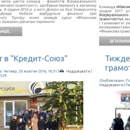
числа шести команд - фіналістів Всеукраїнського
інансової грамотності, здобувши перемогу в заочному
Команда
«Макси
ь.
8 грудня 2016 р. у місті Дніпро на базі Університету
грудня 2017 р
ьфреда Нобеля відбудуться фінальні ігри
Всеукраїнсько
ького Турніру юних знавців курсу «Фінансова
грамотність»
, я
». Бажаємо дівчатам перемоги!
і талановитої у
експеримента
«Фінансова грамо
НІШЕ...
ДЕТАЛЬНІШЕ
т в "Кредит-Союз"
Тижде
грамо
: Четвер, 20 жовтня 2016, 16:31
|
Надрукувати
|
2529
Опубліковано: По
Надрукувати
| П