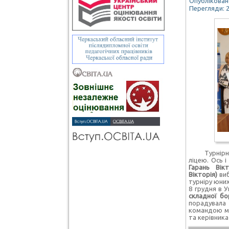
Опубліковано
Перегляди: 
Турнірна ді
ліцею. Ось 
Гарань Вік
Вікторія)
виб
турніру юних
8 грудня в 
складної бо
порадувала
командою м
та керівник