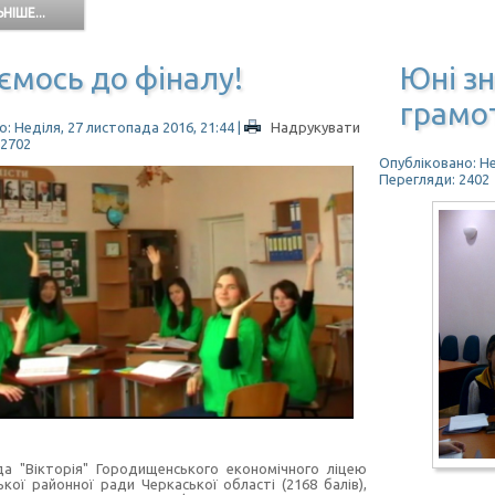
НІШЕ...
ємось до фіналу!
Юні зн
грамот
: Неділя, 27 листопада 2016, 21:44
|
Надрукувати
 2702
Опубліковано: Не
Перегляди: 2402
а "Вікторія" Городищенського економічного ліцею
кої районної ради Черкаської області (2168 балів),