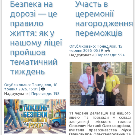
Безпека на
Участь в
дорозі — це
церемонії
правило
нагородження
життя: як у
переможців
нашому ліцеї
Опубліковано: Понеділок, 15
пройшов
червня 2026, 06:59
|
Надрукувати
| Перегляди: 954
тематичний
тиждень
Опубліковано: Понеділок, 18
травня 2026, 15:01
|
Надрукувати
| Перегляди: 198
11 червня делегація від нашого
ліцею та громади у складі
заступниці міського голови
Сенкевич Наталії Олександрівни
,
вчителя правознавства
Мухи
Олександра Олександровича
та