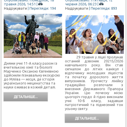
Опубліковано: Понеділок, 18
Опубліковано: П'ятниця, 12
травня 2026, 14:51
|
червня 2026, 06:23
|
Надрукувати
| Перегляди: 194
Надрукувати
| Перегляди: 893
29 травня у ліцеї пролунав
останній дзвоник 20215/2026
Днями учні 11-А класу разом із
навчального року. Він став
вчителькою хімії та біології
сигналом до літніх канікул і
Марченко Оксаною Євгенівною
відпочинку молодших ліцеїстів
здійснили пізнавальну екскурсію
та початку дорослого життя
до Мліїва — місця, де історія
випускників. Урочисту лінійку
українського меценатства та
традиційно розпочали з
науки оживає в кожній деталі.
внесення Державного Прапора
України. Цю почесну місію
цьогоріч гордо й гідно виконали
ДЕТАЛЬНІШЕ...
учні 10-Б класу, задавши
патріотичний та піднесений тон
усьому святу.
ДЕТАЛЬНІШЕ...