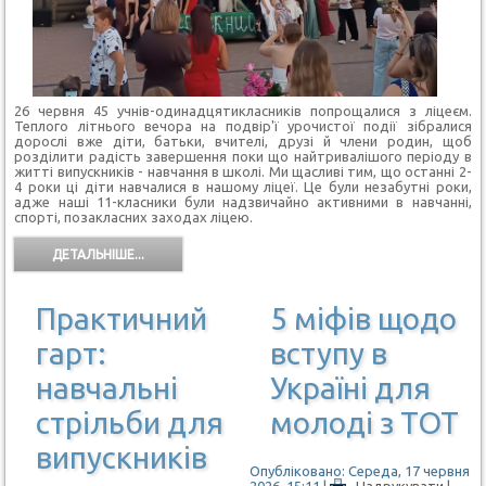
26 червня 45 учнів-одинадцятикласників попрощалися з ліцеєм.
Теплого літнього вечора на подвір'ї урочистої події зібралися
дорослі вже діти, батьки, вчителі, друзі й члени родин, щоб
розділити радість завершення поки що найтривалішого періоду в
житті випускників - навчання в школі. Ми щасливі тим, що останні 2-
4 роки ці діти навчалися в нашому ліцеї. Це були незабутні роки,
адже наші 11-класники були надзвичайно активними в навчанні,
спорті, позакласних заходах ліцею.
ДЕТАЛЬНІШЕ...
Практичний
5 міфів щодо
гарт:
вступу в
навчальні
Україні для
стрільби для
молоді з ТОТ
випускників
Опубліковано: Середа, 17 червня