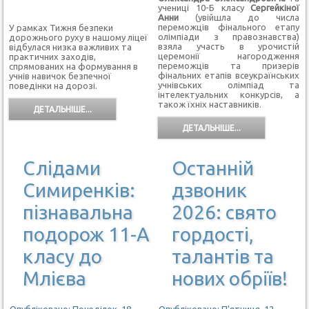
учениці 10-Б класу
Сергейкіної
Анни
(увійшла до числа
переможців фінального етапу
У рамках Тижня безпеки
олімпіади з правознавства)
дорожнього руху в нашому ліцеї
взяла участь в урочистій
відбулася низка важливих та
церемонії нагородження
практичних заходів,
переможців та призерів
спрямованих на формування в
фінальних етапів всеукраїнських
учнів навичок безпечної
учнівських олімпіад та
поведінки на дорозі.
інтелектуальних конкурсів, а
також їхніх наставників.
ДЕТАЛЬНІШЕ...
ДЕТАЛЬНІШЕ...
Слідами
Останній
Симиренків:
дзвоник
пізнавальна
2026: свято
подорож 11-А
гордості,
класу до
талантів та
Млієва
нових обріїв!