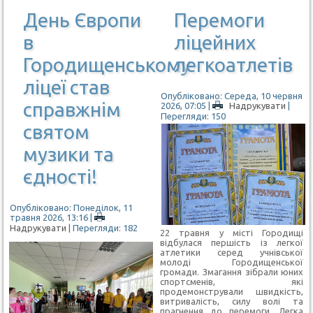
День Європи
Перемоги
в
ліцейних
Городищенському
легкоатлетів
ліцеї став
Опубліковано: Середа, 10 червня
справжнім
2026, 07:05
|
Надрукувати
|
Перегляди: 150
святом
музики та
єдності!
Опубліковано: Понеділок, 11
травня 2026, 13:16
|
Надрукувати
| Перегляди: 182
22 травня у місті Городищі
відбулася першість із легкої
атлетики серед учнівської
молоді Городищенської
громади. Змагання зібрали юних
спортсменів, які
продемонстрували швидкість,
витривалість, силу волі та
прагнення до перемоги. Легка