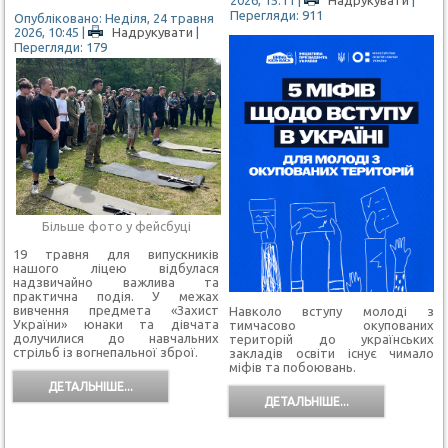
2026, 15:11
|
Надрукувати
|
Перегляди: 911
Опубліковано: Неділя, 24 травня
2026, 10:45
|
Надрукувати
|
Перегляди: 179
Більше фото у фейсбуці
19 травня для випускників
нашого ліцею відбулася
надзвичайно важлива та
практична подія. У межах
вивчення предмета «Захист
Навколо вступу молоді з
України» юнаки та дівчата
тимчасово окупованих
долучилися до навчальних
територій до українських
стрільб із вогнепальної зброї.
закладів освіти існує чимало
міфів та побоювань.
ДЕТАЛЬНІШЕ...
ДЕТАЛЬНІШЕ...