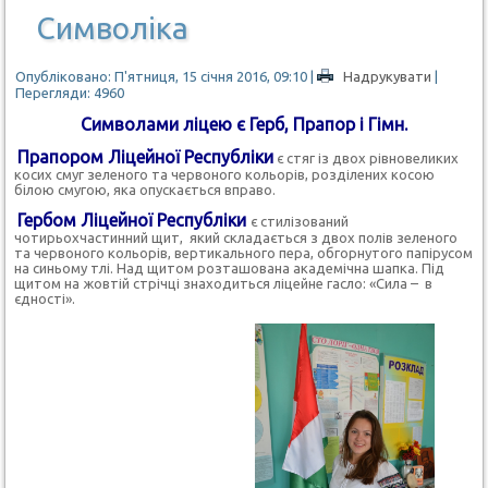
Символіка
Опубліковано: П'ятниця, 15 січня 2016, 09:10
|
Надрукувати
|
Перегляди: 4960
Символами ліцею є Герб, Прапор і Гімн.
Прапором
Ліцейної Республіки
є стяг із двох рівновеликих
косих смуг зеленого та червоного кольорів, розділених косою
білою смугою, яка опускається вправо.
Гербом Ліцейної Республіки
є стилізований
чотирьохчастинний щит, який складається з двох полів зеленого
та червоного кольорів, вертикального пера, обгорнутого папірусом
на синьому тлі. Над щитом розташована академічна шапка. Під
щитом на жовтій стрічці знаходиться ліцейне гасло: «Сила – в
єдності».