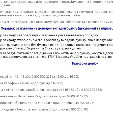
закладу видає наказ про проведення розслідування та створення комісі
сідання.
 такої комісії входять педагогічні працівники (у тому числі психолог, 
івник навчального закладу та інші зацікавлені особи.
омісії реєструються в окремому журналі, зберігаються в паперовому вигля
Порядок реагування на доведені випадки булінгу (цькування) та відпові
 закладу має розглянути звернення у встановленому порядку.
 закладу створює комісію з розгляду випадків булінгу, яка з’ясовує обс
ісія визнала, що це був булінг, а не одноразовий конфлікт, то директо
ціональної поліції України та Службу у справах дітей.
кі за результатами розслідування є причетними до булінгу, несуть відпо
ня правопорушень за статтею 1734) Кодексу України про адміністратив
Телефони довіри
ія 116 111 або 0 800 500 225 (з 12.00 до 16.00);
лефонна лінія щодо булінгу 116 000;
нія з питань запобігання насильству 116 123 або 0 800 500 335;
жений Верховної Ради з прав людини 0 800 50 17 20;
жений Президента України з прав дитини 044 255 76 76;
дання безоплатної правової допомоги 0 800 213 103;