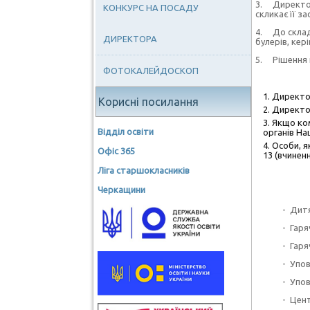
3. Директор 
КОНКУРС НА ПОСАДУ
скликає її за
4. До складу
ДИРЕКТОРА
булерів, кер
5. Рішення к
ФОТОКАЛЕЙДОСКОП
Директор
Корисні посилання
Директор
Якщо ком
Відділ освіти
органів На
Особи, я
Офіс 365
13 (вчинен
Ліга старшокласників
Черкащини
- Дитяча лін
- Гаряча те
- Гаряча лі
- Уповнова
- Уповнова
- Центр на