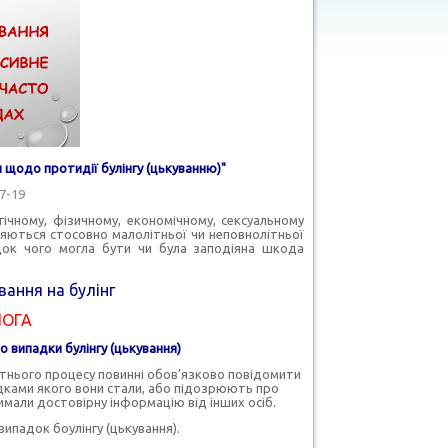
 щодо протидії булінгу (цькуванню)"
7-19
гічному, фізичному, економічному, сексуальному
иняються стосовно малолітньої чи неповнолітньої
док чого могла бути чи була заподіяна шкода
вання на булінг
ЛОГА
 випадки булінгу (цькування)
світнього процесу повинні обов’язково повідомити
ідками якого вони стали, або підозрюють про
имали достовірну інформацію від інших осіб.
ипадок боулінгу (цькування).