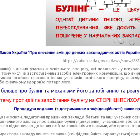
Закон України "Про внесення змін до деяких законодавчих актів України
https://zakon.rada.gov.ua/laws/show/265
вання) -
діяння учасників освітнього процесу, які полягають у психоло
у тому числі із застосуванням засобів електронних комунікацій, що вч
акою особою стосовно інших учасників освітнього процесу, внаслі
або фізичному здоров’ю потерпілого.
 більше про булінг та механізми його запобіганню та реагу
 тему протидії та запобігання булінгу на
СТОРІНЦІ ПСИХО
Процедура подання (з дотриманням конфіденційності) заяви про
вачі освіти, педагогічні працівники закладу, батьки та інші учасники о
авчального закладу про випадки булінгу (цькування), учасниками або св
я по відношенню до інших осіб за зовнішніми ознаками, або про які отр
иректора закладу пишеться заява (конфіденційність гарантується) про в