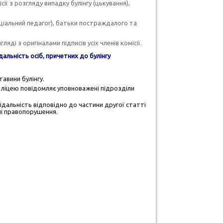
ї з розгляду випадку булінгу (цькування),
соціальний педагог), батьки постраждалого та
ді з оригіналами підписів усіх членів комісії.
дальність осіб, причетних до булінгу
тавини булінгу.
р ліцею повідомляє уповноважені підрозділи
відальність відповідно до частини другої статті
ні правопорушення.