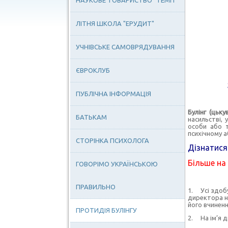
НАУКОВЕ ТОВАРИСТВО "ТЕМП"
ЛІТНЯ ШКОЛА "ЕРУДИТ"
УЧНІВСЬКЕ САМОВРЯДУВАННЯ
ЄВРОКЛУБ
ПУБЛІЧНА ІНФОРМАЦІЯ
Булінг (цьку
БАТЬКАМ
насильстві, 
особи або т
психічному 
СТОРІНКА ПСИХОЛОГА
Дізнатися
Більше на
ГОВОРІМО УКРАЇНСЬКОЮ
ПРАВИЛЬНО
1. Усі здобу
директора н
його вчиненн
ПРОТИДІЯ БУЛІНГУ
2. На ім’я д