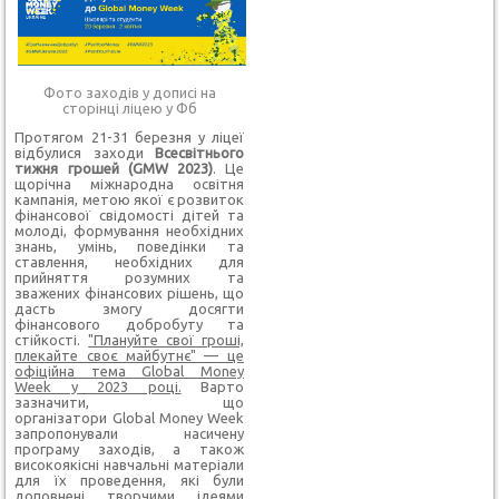
Фото заходів у дописі на
сторінці ліцею у Фб
Протягом 21-31 березня у ліцеї
відбулися заходи
Всесвітнього
тижня грошей (GMW 2023)
. Це
щорічна міжнародна освітня
кампанія, метою якої є розвиток
фінансової свідомості дітей та
молоді, формування необхідних
знань, умінь, поведінки та
ставлення, необхідних для
прийняття розумних та
зважених фінансових рішень, що
дасть змогу досягти
фінансового добробуту та
стійкості.
"Плануйте свої гроші,
плекайте своє майбутнє" — це
офіційна тема Global Money
Week у 2023 році.
Варто
зазначити, що
організатори Global Money Week
запропонували насичену
програму заходів, а також
високоякісні навчальні матеріали
для їх проведення, які були
доповнені творчими ідеями