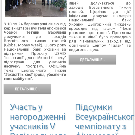
ліцей долучається до
заходів Всесвітнього тижня
грошей. Щорічно до цієї
ініціативи долучає школярів
Національний банк
З 18 по 24 березня учні ліцею під
України. Цьогорічний тиждень
керівництвом вчителя економіки
проходив під гаслом "Чесні
Чорної Тетяни Василівни
розмови про гроші". Протягом
долучилися до заходів
тижня в ліцеї було проведено
Всесвітнього тижня грошей
ряд пізнавальних заходів від
(Global Money Week). Цього року
освітнього центру "Талан" та
Національний банк України за
педагогів ліцею.
підтримки Проєкту USAID
"Інвестиції для стійкості бізнесу"
ДЕТАЛЬНІШЕ...
підготував для учасників
насичену програму. Офіційна
тема цьогорічного тижня
"Захистіть свої гроші, убезпечте
своє майбутнє".
ДЕТАЛЬНІШЕ...
Участь у
Підсумки
нагородженні
Всеукраїнськог
учасників V
чемпіонату з