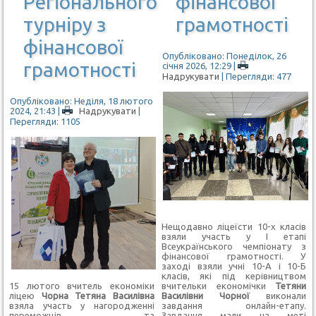
Регіонального
фінансової
турніру з
грамотності
фінансової
Опубліковано: Понеділок, 26
грамотності
січня 2026, 12:29
|
Надрукувати
| Перегляди: 477
Опубліковано: Неділя, 18 лютого
2024, 21:43
|
Надрукувати
|
Перегляди: 1105
Нещодавно ліцеїсти 10-х класів
взяли участь у І етапі
Всеукраїнського чемпіонату з
фінансової грамотності. У
заході взяли учні 10-А і 10-Б
класів, які під керівництвом
15 лютого вчитель економіки
вчительки економічки
Тетяни
ліцею
Чорна Тетяна Василівна
Василівни Чорної
виконали
взяла участь у нагородженні
завдання онлайн-етапу.
переможців та
Завдання мали на меті