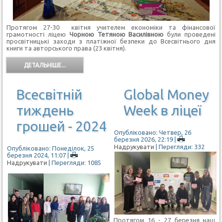
Протягом 27-30 квітня учителем економіки та фінансової
грамотності ліцею
Чорною Тетяною Василівною
були проведені
просвітницькі заходи з платіжної безпеки до Всесвітнього дня
книги та авторського права (23 квітня).
ДЕТАЛЬНІШЕ...
Всесвітній
Global Money
тиждень
Week в ліцеї
грошей - 2024
Опубліковано: Четвер, 26
березня 2026, 22:19
|
Надрукувати
| Перегляди: 332
Опубліковано: Понеділок, 25
березня 2024, 11:07
|
Надрукувати
| Перегляди: 1085
Протягом 16 - 27 березня наш