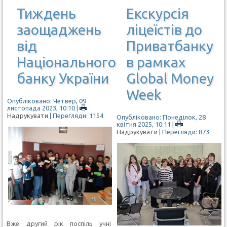
Тиждень
Екскурсія
заощаджень
ліцеїстів до
від
Приватбанку
Національного
в рамках
банку України
Global Money
Week
Опубліковано: Четвер, 09
листопада 2023, 10:10
|
Надрукувати
| Перегляди: 1154
Опубліковано: Понеділок, 28
квітня 2025, 10:11
|
Надрукувати
| Перегляди: 873
Вже другий рік поспіль учні