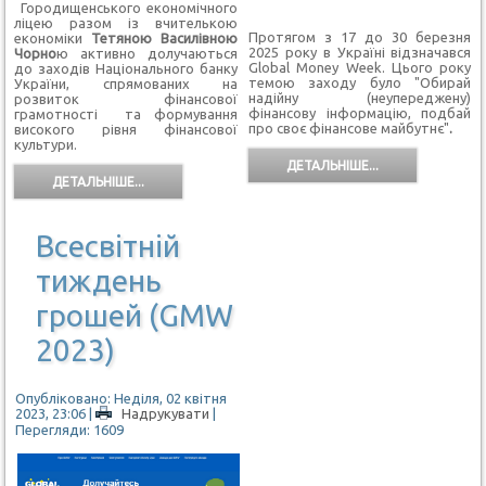
Городищенського економічного
ліцею разом із вчителькою
Протягом з 17 до 30 березня
економіки
Тетяною Василівною
2025 року в Україні відзначався
Чорно
ю активно долучаються
Global Money Week. Цього року
до заходів Національного банку
темою заходу було "Обирай
України, спрямованих на
надійну (неупереджену)
розвиток фінансової
фінансову інформацію, подбай
грамотності та формування
про своє фінансове майбутнє"
.
високого рівня фінансової
культури.
ДЕТАЛЬНІШЕ...
ДЕТАЛЬНІШЕ...
Всесвітній
тиждень
грошей (GMW
2023)
Опубліковано: Неділя, 02 квітня
2023, 23:06
|
Надрукувати
|
Перегляди: 1609