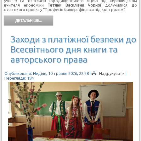
учні 9 та 10 класів Городищенського ліцею під керівництвом
вчителя економіки
Тетяни Василівни Чорної
долучилися до
освітнього проекту “Професія банкір: фінанси під контролемˮ.
ДЕТАЛЬНІШЕ...
Заходи з платіжної безпеки до
Всесвітнього дня книги та
авторського права
Опубліковано: Неділя, 10 травня 2026, 22:28
|
Надрукувати
|
Перегляди: 194