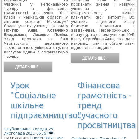
учасників V Регіонального
прокачати знання і навички
турніру з фінансової
учнівства у галузі
грамотності для учнів 10-11
фінграмотності, вміння
класів у Черкаській області. У
планувати свої витрати. Всі
ліцейній команді "Максимум"
учасники ліцейного етапу
брали участь учениці 10 класу
блискуче справилися з
Почтар Анна, Козаченко
завданнями. Переможницею І
Владислава, Лисенко Поліна
.
етапу турніру стала учениця 10-Б
Захід проходив на базі
класу
Сергейкіна Анна
, яка дала
Черкаського державного
найбільш повні та обгрунтовані
технологічного університету, що
відповіді на завдання.
виступав одним із організаторів
турніру.
ДЕТАЛЬНІШЕ...
ДЕТАЛЬНІШЕ...
Урок
Фінансова
"Соціальне
грамотність -
шкільне
тренд
підприємництво"
сучасного
просвітництва
Опубліковано: Середа, 29
листопада 2023, 06:36
|
Надрукувати
| Перегляди: 1092
Опубліковано: Понеділок, 15