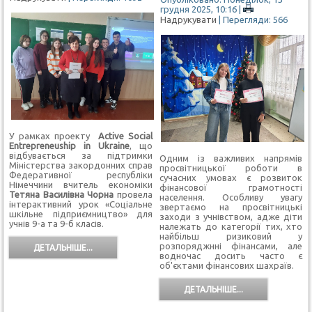
грудня 2025, 10:16
|
Надрукувати
| Перегляди: 566
У рамках проекту
Active Social
Entrepreneuship in Ukraine
, що
відбувається за підтримки
Одним із важливих напрямів
Міністерства закордонних справ
просвітницької роботи в
Федеративної республіки
сучасних умовах є розвиток
Німеччини вчитель економіки
фінансової грамотності
Тетяна Василівна Чорна
провела
населення. Особливу увагу
інтерактивний урок «Соціальне
звертаємо на просвітницькі
шкільне підприємництво» для
заходи з учнівством, адже діти
учнів 9-а та 9-б класів.
належать до категорії тих, хто
найбільш ризиковий у
розпоряджнні фінансами, але
ДЕТАЛЬНІШЕ...
водночас досить часто є
об'єктами фінансових шахраїв.
ДЕТАЛЬНІШЕ...