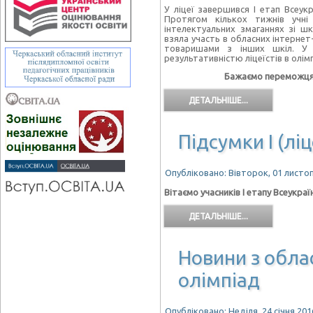
У ліцеї завершився І етап Всеукр
Протягом кількох тижнів учні
інтелектуальних змаганнях зі шк
взяла участь в обласних інтернет-
товаришами з інших шкіл. У 
результативністю ліцеїстів в олім
Бажаємо переможцям у
ДЕТАЛЬНІШЕ...
Підсумки І (лі
Опубліковано: Вівторок, 01 листоп
Вітаємо учасників
І етапу Всеукраї
ДЕТАЛЬНІШЕ...
Новини з обла
олімпіад
Опубліковано: Неділя, 24 січня 2016