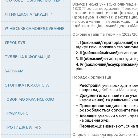
НАУКОВЕ ТОВАРИСТВО "ТЕМП"
Всеукраїнські учнівські олімпіад
1820 "Про затвердження Положенн
чотири основні етапи (школа, 
ЛІТНЯ ШКОЛА "ЕРУДИТ"
Процедура включає реєстрацію,
нагородження переможців,
здійснює
Національний центр «Мал
УЧНІВСЬКЕ САМОВРЯДУВАННЯ
Основні етапи та терміни (2025/202
ЄВРОКЛУБ
І (шкільний/територіальний) е
відкритою, можливо самовисува
ІІ (районний/міський) етап:
прох
ПУБЛІЧНА ІНФОРМАЦІЯ
ІІІ (обласний) етап:
проходить у
IV (заключний/всеукраїнський)
рівні.
БАТЬКАМ
Порядок організації
СТОРІНКА ПСИХОЛОГА
Реєстрація:
учні проходять ре
наприклад,
Київська Мала акад
Документи:
на очний етап уча
ГОВОРІМО УКРАЇНСЬКОЮ
народження) та учнівський кви
Проведення:
завдання для всіх
розробляються оргкомітетам
ПРАВИЛЬНО
Апеляція:
учасники мають прав
на рішення журі.
Переможці:
визначаються на п
ПРОТИДІЯ БУЛІНГУ
Оновлені правила передбачають р