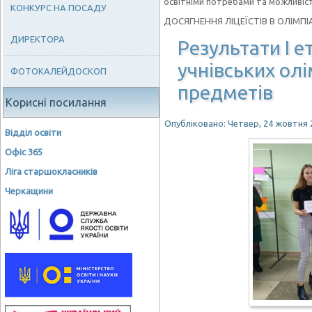
освітніми потребами та можливіст
КОНКУРС НА ПОСАДУ
ДОСЯГНЕННЯ ЛІЦЕЇСТІВ В ОЛІМП
ДИРЕКТОРА
Результати І е
учнівських ол
ФОТОКАЛЕЙДОСКОП
предметів
Корисні посилання
Опубліковано: Четвер, 24 жовтня 2
Відділ освіти
Офіс 365
Ліга старшокласників
Черкащини