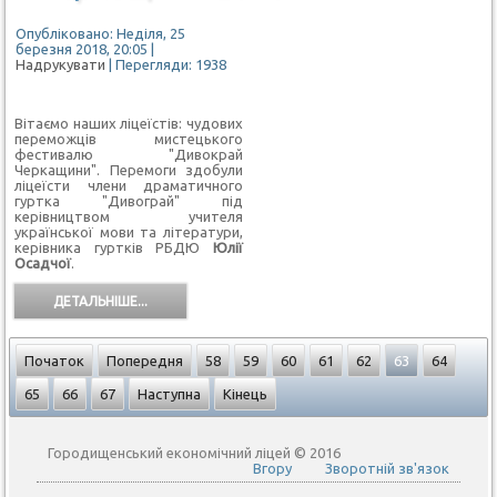
Опубліковано: Неділя, 25
березня 2018, 20:05
|
Надрукувати
| Перегляди: 1938
Вітаємо наших ліцеїстів: чудових
переможців мистецького
фестивалю "Дивокрай
Черкащини". Перемоги здобули
ліцеїсти члени драматичного
гуртка "Дивограй" під
керівництвом учителя
української мови та літератури,
керівника гуртків РБДЮ
Юлії
Осадчої
.
ДЕТАЛЬНІШЕ...
Початок
Попередня
58
59
60
61
62
63
64
65
66
67
Наступна
Кінець
Городищенський економічний ліцей © 2016
Вгору
Зворотній зв'язок