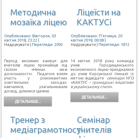
Методична
Ліцеїсти на
мозаїка ліцею
КАКТУСі
Опубліковано: Вівторок, 03
Опубліковано: П'ятниця, 20
квітня 2018, 23:22
|
квітня 2018, 00:08
|
Надрукувати
| Перегляди: 2092
Надрукувати
| Перегляди: 1812
Період весняних канікул для
14 квітня 2018 року команда
вчителів ліцею промайнув під
учнів Городищенського
гаслом «Немає меж
економічного ліцею приєдналися
досконалості». Педагоги взяли
до учнів Корсунської гімназії із
участь у різноманітних
метою відвідати
семінари НГО
освітянських заходах:
«КАКТУС – громадські ініціативи
навчалися, узагальнювали
в українському стилі».
досвід, ділилися ідеями.
ДЕТАЛЬНІШЕ...
ДЕТАЛЬНІШЕ...
Тренер з
Семінар
медіаграмотності
учителів