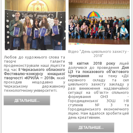
Відео "День цивільного захисту -
2018"
Любов до художнього слова та
творчі таланти
18 квітня 2018 року
ліцей
продемонстрували наші ліцеїсти
долучився до проведення
Дня
під час
ІІ Черкаського обласного
ЦЗ та
показового об’єктового
Фестивалю-конкурсу юнацької
тренування
на тему «Дії
творчості «КРИЛА – 2018»
, який
керівного складу та сил
проходив нещодавно у
цивільного захисту закладу у
Черкаському державному
разі виникнення надзвичайної
технологічному університеті.
ситуації на об’єкті» спільного
формування ОНЗ -
Городищенської ЗОШ І-ІІІ
ДЕТАЛЬНІШЕ...
ступенів №3 та
Городищенського економічного
ліцею. Нам вдалося зробити цей
день креативним.
ДЕТАЛЬНІШЕ...