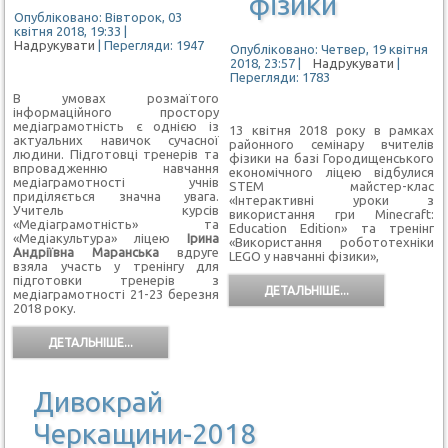
фізики
Опубліковано: Вівторок, 03
квітня 2018, 19:33
|
Надрукувати
| Перегляди: 1947
Опубліковано: Четвер, 19 квітня
2018, 23:57
|
Надрукувати
|
Перегляди: 1783
В умовах розмаїтого
інформаційного простору
медіаграмотність є однією із
13 квітня 2018 року в рамках
актуальних навичок сучасної
районного семінару вчителів
людини. Підготовці тренерів та
фізики на базі Городищенського
впровадженню навчання
економічного ліцею відбулися
медіаграмотності учнів
STEM майстер-клас
приділяється значна увага.
«Інтерактивні уроки з
Учитель курсів
використання гри Minecraft:
«Медіаграмотність» та
Education Edition» та тренінг
«Медіакультура» ліцею
Ірина
«Використання робототехніки
Андріївна Маранська
вдруге
LEGO у навчанні фізики»,
взяла участь у тренінгу для
підготовки тренерів з
ДЕТАЛЬНІШЕ...
медіаграмотності 21-23 березня
2018 року.
ДЕТАЛЬНІШЕ...
Дивокрай
Черкащини-2018