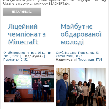
Шастун
взяла участь у конференції National Geographic Learning
Ukraine із підсумком конкурсу TEACHERTalks.
ДЕТАЛЬНІШЕ...
Ліцейний
Майбутнє
чемпіонат з
обдарованої
Minecraft
молоді
Опубліковано: Четвер, 05 квітня
Опубліковано: Понеділок, 23
2018, 09:06
|
Надрукувати
|
квітня 2018, 00:27
|
Перегляди: 2452
Надрукувати
| Перегляди: 1768