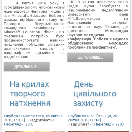
18-19 квітня директор ліцею
4 квітня 2018 року в
Надія Жуган перебувала в
Городищенському економічному
Національному педагогічному
ліцеї відбувся Чемпіонат ліцею з
університеті імені
гри Minecraft: Education Edition в
М.П.Драгоманова та
рамках відбіркового етапу до
Національній академії
Першого Всеукраїнського
педагогічних наук України, де
командного чемпіонату з
проходила
Міжнародна
Minecraft: Education Edition 2018.
науково-методична
Учасникам потрібно було
конференція "Робота з науково
продемонструвати навички
обдарованою молоддю:
поєднання побудови складних
проблеми та перспективи"
.
архітектурних споруд з
ландшафтним дизайном та
оздобленням.
ДЕТАЛЬНІШЕ...
ДЕТАЛЬНІШЕ...
На крилах
День
творчого
цивільного
натхнення
захисту
Опубліковано: Четвер, 05 квітня
Опубліковано: П'ятниця, 20
2018, 09:02
|
Надрукувати
|
квітня 2018, 00:14
|
Перегляди: 2085
Надрукувати
| Перегляди: 2203