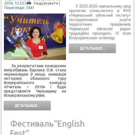
2016, 12:53
|
Надрукувати
|
У 2015-2016 навчальному році
Перегляди: 3441
протягом січня-лютого в КНЗ
«Черкаський обласний інститут
післядипломної освіти
педагогічних працівників
Черкаської обласної ради»
традиційно проходить ІІІ етап
Всеукраїнських олімпіад.
ДЕТАЛЬНІШЕ...
З
а результатами конкурсних
випробувань Бурлака О.В. стала
переможцем (І місце, номінація
«Історія») обласного туру
Всеукраїнського конкурсу
«Учитель – 2016» і буде
представляти Черкащину на
Всеукраїнському рівні.
ДЕТАЛЬНІШЕ...
Фестиваль“English
Fest”