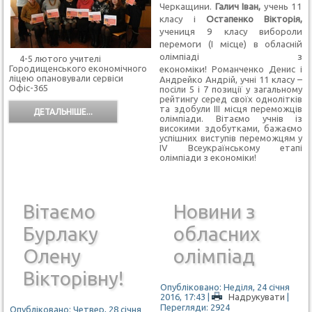
Черкащини.
Галич Іван,
учень 11
класу і
Остапенко Вікторія,
учениця 9 класу вибороли
перемоги (І місце) в обласній
олімпіаді з
4-5 лютого учителі
Городищенського економічного
економіки!
Романченко Денис і
ліцею опановували сервіси
Андрейко Андрій, учні 11 класу –
Офіс-365
посіли 5 і 7 позиції у загальному
рейтингу серед своїх однолітків
та здобули ІІІ місця переможців
ДЕТАЛЬНІШЕ...
олімпіади. Вітаємо учнів із
високими здобутками, бажаємо
успішних виступів переможцям у
ІV Всеукраїнському етапі
олімпіади з економіки!
Вітаємо
Новини з
Бурлаку
обласних
Олену
олімпіад
Вікторівну!
Опубліковано: Неділя, 24 січня
2016, 17:43
|
Надрукувати
|
Перегляди: 2924
Опубліковано: Четвер, 28 січня