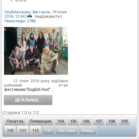
Опубліковано: Вівторок, 19 січня
2016, 12:44
|
Надрукувати
|
Перегляди: 2788
12 січня 2016 року відбувся
районний етап
фестивалю“English Fest” .
ДЕТАЛЬНІШЕ...
Сторінка 113 із 113
Початок
Попередня
104
105
106
107
108
109
110
111
112
113
Наступна
Кінець