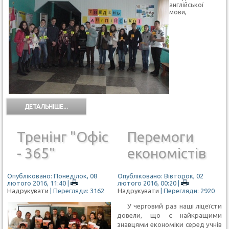
англійської
мови,
ДЕТАЛЬНІШЕ...
Тренінг "Офіс
Перемоги
- 365"
економістів
Опубліковано: Понеділок, 08
Опубліковано: Вівторок, 02
лютого 2016, 11:40
|
лютого 2016, 00:20
|
Надрукувати
| Перегляди: 3162
Надрукувати
| Перегляди: 2920
У черговий раз наші ліцеїсти
довели, що є найкращими
знавцями економіки серед учнів