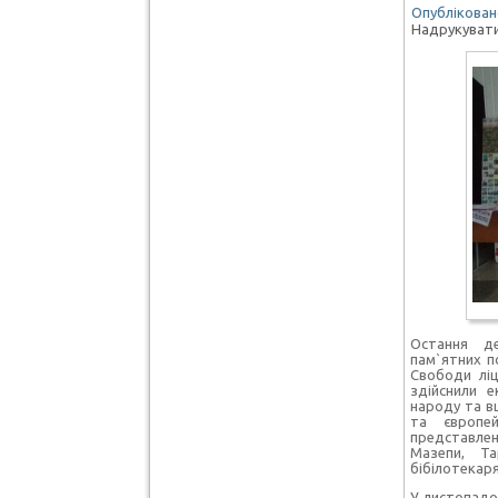
Опубліковано
Надрукуват
Остання д
пам`ятних по
Свободи ліц
здійснили е
народу та в
та європей
представлен
Мазепи, Та
бібілотекар
У листопадо