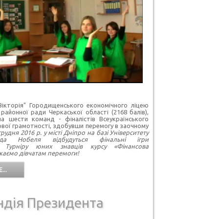
ікторія" Городищенського економічного ліцею
районної ради Черкаської області (2168 балів),
ла шести команд - фіналістів Всеукраїнського
ової грамотності, здобувши перемогу в заочному
грудня 2016 р. у місті Дніпро на базі Університету
да Нобеля відбудуться фінальні ігри
го Турніру юних знавців курсу «Фінансова
ажаємо дівчатам перемоги!
...
ндія Президента