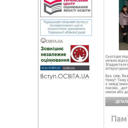
Сьогодні піш
сніжок відхо
Згадуються ц
літературно
Без слів, бе
Чому? Тому 
є невід’ємн
поезію, дит
сином або до
ДЕТАЛЬ
Пам`