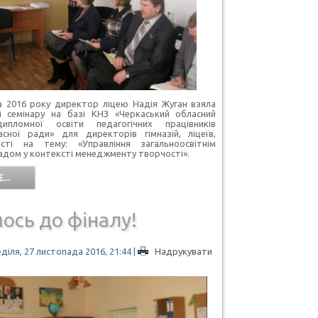
016 року директор ліцею Надія Жуган взяла
і семінару на базі КНЗ «Черкаський обласний
дипломної освіти педагогічних працівників
асної ради» для директорів гімназій, ліцеїв,
асті на тему: «Управління загальноосвітнім
адом у контексті менеджменту творчості».
...
ось до фіналу!
діля, 27 листопада 2016, 21:44
|
Надрукувати
2