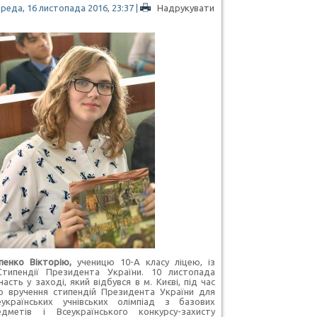
реда, 16 листопада 2016, 23:37
|
Надрукувати
1
пенко Вікторію,
ученицю 10-А класу ліцею, із
типендії Президента України. 10 листопада
часть у заході, який відбувся в м. Києві, під час
о вручення стипендій Президента України для
українських учнівських олімпіад з базових
дметів і Всеукраїнського конкурсу-захисту