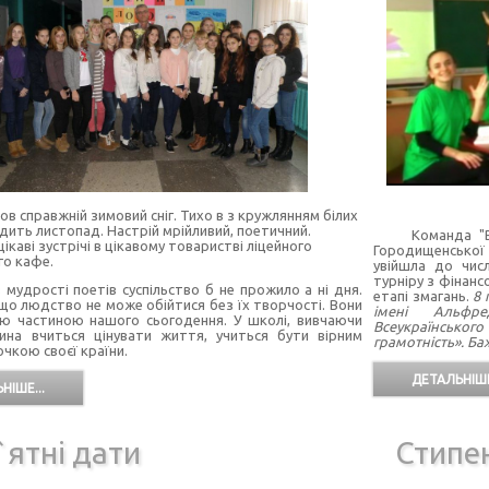
ов справжній зимовий сніг. Тихо в з кружлянням білих
дить листопад. Настрій мрійливий, поетичний.
Команда "В
ікаві зустрічі в цікавому товаристві ліцейного
Городищенської 
го кафе.
увійшла до чис
турніру з фінанс
з мудрості поетів суспільство б не прожило а ні дня.
етапі змагань.
8 
що людство не може обійтися без їх творчості. Вони
імені Альфре
ою частиною нашого сьогодення. У школі, вивчаючи
Всеукраїнсько
ина вчиться цінувати життя, учиться бути вірним
грамотність». Б
чкою своєї країни.
ДЕТАЛЬНІШЕ
НІШЕ...
ятні дати
Стипе