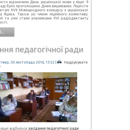
исто відзначили День української мови у ліцеї. 9
ладі було проголошено Днем вишиванки. Ліцеїсти
 етапі XVII Міжнародного конкурсу з української
а Яцика. Також усі члени ліцейного колективу:
лі та учні стали учасниками XVI радіодиктанту
ості.
...
ння педагогічної ради
твер, 03 листопада 2016, 13:52
|
Надрукувати
0
ліцеї відбулося
засідання педагогічної ради