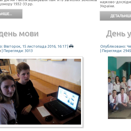
науково-дослідн
домору 1932-33 рр.
України.
НІШЕ...
ДЕТАЛЬНІШЕ
день мови
День у
: Вівторок, 15 листопада 2016, 16:17
|
Опубліковано: Че
и
| Перегляди: 3013
| Перегляди: 294