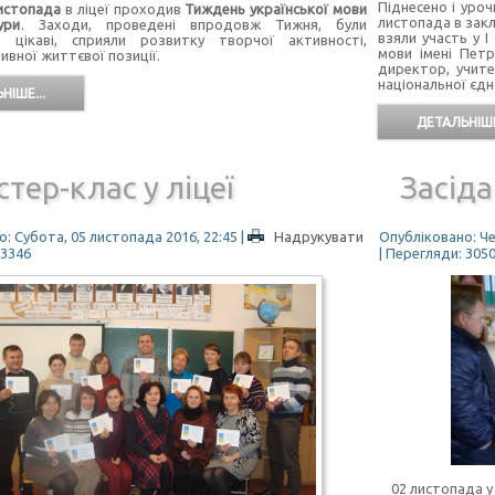
Піднесено і уроч
листопада
в ліцеї проходив
Тиждень української мови
листопада в зак
ури
. Заходи, проведені впродовж Тижня, були
взяли участь у І
і, цікаві, сприяли розвитку творчої активності,
мови імені Петр
тивної життєвої позиції.
директор, учите
національної єдн
НІШЕ...
ДЕТАЛЬНІШЕ
тер-клас у ліцеї
Засіда
: Субота, 05 листопада 2016, 22:45
|
Надрукувати
Опубліковано: Че
 3346
| Перегляди: 305
02 листопада у 