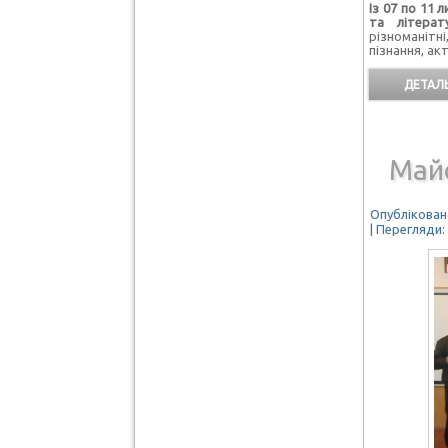
Із
07 по 11 
та літерат
різноманітн
пізнання, ак
ДЕТАЛЬ
Майс
Опубліковано
| Перегляди: