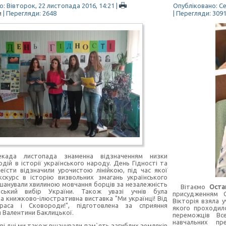
: Вівторок, 22 листопада 2016, 14:21
|
Опубліковано: Се
и
| Перегляди: 2648
| Перегляди: 309
екада листопада знаменна відзначенням низки
дій в історії українського народу. День Гідності та
еїсти відзначили урочистою лінійкою, під час якої
кскурс в історію визвольних змагань українського
шанували хвилиною мовчання борців за незалежність
Вітаємо
Оста
ський вибір України. Також увазі учнів була
присудженням С
а книжково-ілюстративна виставка "Ми українці! Від
Вікторія взяла у
раса і Сковороди!", підготовлена за сприяння
якого проходил
я Валентини Баклицької.
переможців Все
навчальних пре
ві дні ми також вшанували пам`ять загиблих земляків