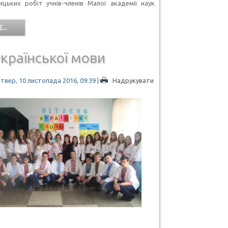
ицьких робіт учнів-членів Малої академії наук
...
країнської мови
твер, 10 листопада 2016, 09:39
|
Надрукувати
5