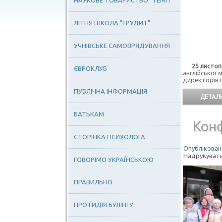
НАУКОВЕ ТОВАРИСТВО "ТЕМП"
ЛІТНЯ ШКОЛА "ЕРУДИТ"
УЧНІВСЬКЕ САМОВРЯДУВАННЯ
25 листопа
ЄВРОКЛУБ
англійської
директорів ї
ПУБЛІЧНА ІНФОРМАЦІЯ
ДЕТАЛЬ
БАТЬКАМ
Конф
СТОРІНКА ПСИХОЛОГА
Опубліковано
Надрукуват
ГОВОРІМО УКРАЇНСЬКОЮ
ПРАВИЛЬНО
ПРОТИДІЯ БУЛІНГУ