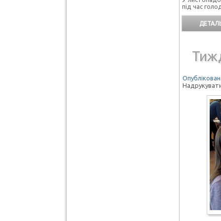
під час голо
ДЕТАЛЬ
Тиж
Опубліковано
Надрукуват