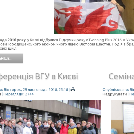
да 2016 року
у Києві відбулися Підсумки року eTwinning Plus 2016 в Укр
 мови Городищенського економічного ліцею Вікторія Шастун. Подія зібра
хніх шкіл.
НІШЕ...
еренція ВГУ в Києві
Cемін
: Вівторок, 29 листопада 2016, 23:16
|
Опубліковано: Ві
и
| Перегляди: 2744
Надрукувати
| П