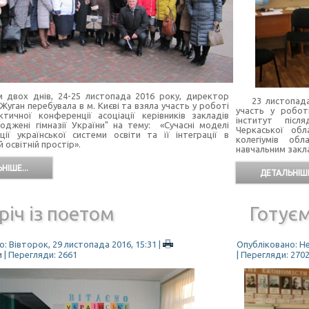
вох днів, 24-25 листопада 2016 року, директор
23 листопада 2
Жуган перебувала в м. Києві та взяла участь у роботі
участь у робот
ктичної конференції асоціації керівників закладів
інститут після
роджені гімназії України" на тему: «Сучасні моделі
Черкаської обл
ії української системи освіти та її інтеграції в
колегіумів обл
 освітній простір».
навчальним закл
НІШЕ...
ДЕТАЛЬНІШЕ
річ із поетом
Готуєм
: Вівторок, 29 листопада 2016, 15:31
|
Опубліковано: Не
и
| Перегляди: 2661
| Перегляди: 270