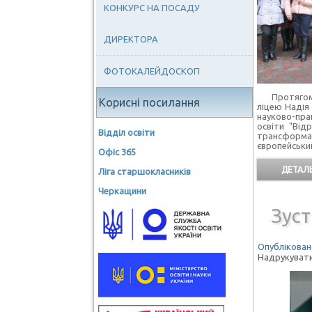
КОНКУРС НА ПОСАДУ
ДИРЕКТОРА
ФОТОКАЛЕЙДОСКОП
Протягом д
Корисні посилання
ліцею Надія 
науково-пра
освіти "Від
Відділ освіти
трансформац
європейський
Офіс 365
ДЕТАЛЬ
Ліга старшокласників
Черкащини
Зуст
Опубліковано
Надрукуват