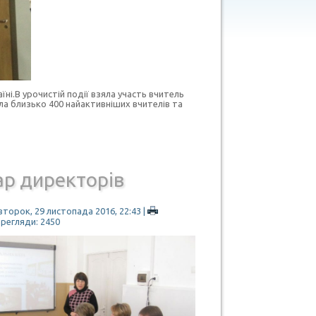
аїні.В урочистій події взяла участь вчитель
ла близько 400 найактивніших вчителів та
ар директорів
второк, 29 листопада 2016, 22:43
|
ерегляди: 2450