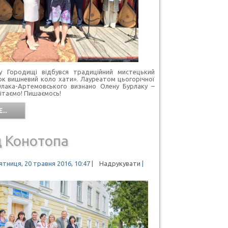
ородищі відбувся традиційний мистецький
к вишневий коло хати». Лауреатом цьогорічної
 Гулака-Артемовського визнано Олену Бурлаку –
 Вітаємо! Пишаємось!
...
д Конотопа
ятниця, 20 травня 2016, 10:47
|
Надрукувати
|