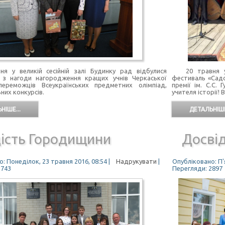
у великій сесійній залі Будинку рад відбулися
20 травня у Г
і з нагоди нагородження кращих учнів Черкаської
фестиваль «Садо
переможців Всеукраїнських предметних олімпіад,
премії ім. С.С.
них конкурсів.
учителя історії!
НІШЕ...
ДЕТАЛЬНІШЕ
дість Городищини
Досві
: Понеділок, 23 травня 2016, 08:54
|
Надрукувати
|
Опубліковано: П'
2743
Перегляди: 2897