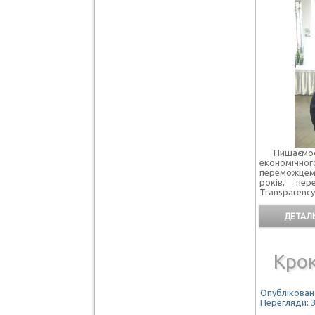
Пишаємо
економічного
переможцем
років, пер
Transparency 
ДЕТАЛЬ
Кро
Опубліковано
Перегляди: 