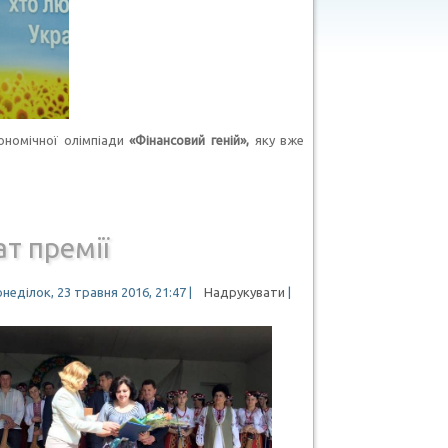
кономічної олімпіади
«Фінансовий геній»,
яку вже
т премії
неділок, 23 травня 2016, 21:47
|
Надрукувати
|