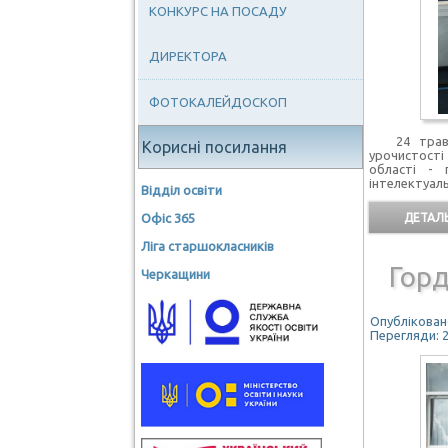
КОНКУРС НА ПОСАДУ
ДИРЕКТОРА
ФОТОКАЛЕЙДОСКОП
24 травня 
Корисні посилання
урочистост
області - 
інтелектуаль
Відділ освіти
Офіс 365
ДЕТАЛЬ
Ліга старшокласників
Гор
Черкащини
Опубліковано
Перегляди: 