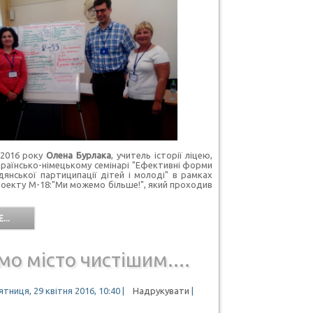
2016 року
Олена Бурлака
, учитель історії ліцею,
країнсько-німецькому семінарі "Ефективні форми
янської партиципації дітей і молоді" в рамках
оекту М-18:"Ми можемо більше!", який проходив
...
о місто чистішим....
тниця, 29 квітня 2016, 10:40
|
Надрукувати
|