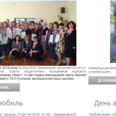
 2016 року
на базі КНЗ Черкаський обласний інститут
Напередодні Вел
мної освіти педагогічних працівників відбувся
у своєму домі.
семінар «Зміст та методика викладання курсу «Кроки
ня» у 10 (11) класах загальноосвітньої школи»
,
ДЕТАЛЬНІШЕ
НІШЕ...
нобиль
День а
: Середа, 27 квітня 2016, 15:16
|
Надрукувати
|
Опубліковано: Се