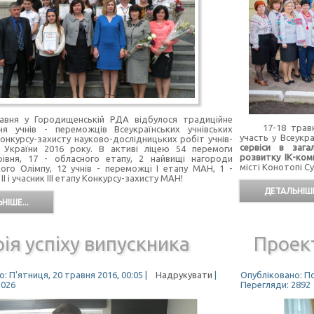
 у Городищенській РДА відбулося традиційне
17-18 травня І
ня учнів - переможців Всеукраїнських учнівських
участь у Всеукр
Конкурсу-захисту науково-дослідницьких робіт учнів-
сервіси в зага
 України 2016 року. В активі ліцею 54 перемоги
розвитку ІК-комп
рівня, 17 - обласного етапу, 2 найвищі нагороди
місті Конотопі С
кого Олімпу, 12 учнів - переможці І етапу МАН, 1 -
І і учасник ІІІ етапу Конкурсу-захисту МАН!
ДЕТАЛЬНІШЕ
НІШЕ...
рія успіху випускника
Проек
: П'ятниця, 20 травня 2016, 00:05
|
Надрукувати
|
Опубліковано: По
3026
Перегляди: 2892