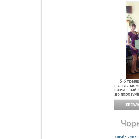
5-6 травня
післядипло
навчальний
до порозумін
ДЕТАЛЬ
Чор
Опубліковано