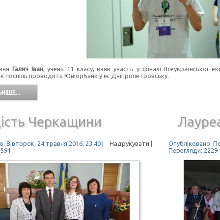
вня
Галич Іван
, учень 11 класу, взяв участь у фіналі Всеукраїнської е
ік поспіль проводить ЮніорБанк у м. Дніпропетровську.
НІШЕ...
дість Черкащини
Лауреа
: Вівторок, 24 травня 2016, 23:40
|
Надрукувати
|
Опубліковано: По
2591
Перегляди: 2229