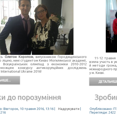
сь
Олегом Коропом
, випускником Городищенського
11-12 травня 
 ліцею, нині студентом Києво Могилянської академії,
взяла участь в у
 Всеукраїнських олімпіад з економіки 2010-2012
й методи громад
еможцем конкурсу антикорупційних досліджень
міжнародного пр
International Ukraіne 2016!
у м. Києві.
НІШЕ...
ДЕТАЛЬНІШЕ
ки до порозуміння
Зробим
: Вівторок, 10 травня 2016, 13:16
|
Надрукувати
|
Опубліковано: П'я
3216
Перегляди: 2422