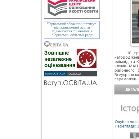
18 травня
нагороджен
олімпід та 
членів МАН
районного 
Всеукраїнсь
переможець І
ДЕТАЛЬ
Істо
Опубліковано
Перегляди: 