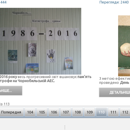
2444
Перегляди: 2440
 2016 року
весь прогресивний світ вшановує
пам’ять
З метою ефектив
трофи на Чорнобильській АЕС.
проведено
День 
НІШЕ...
ДЕТАЛЬНІШЕ
із 113
Попередня
104
105
106
107
108
109
110
111
112