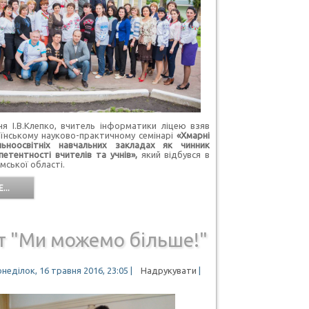
.В.Клепко, вчитель інформатики ліцею взяв
аїнському науково-практичному семінарі
«Хмарні
льноосвітніх навчальних закладах як чинник
етентності вчителів та учнів»,
який відбувся в
умської області.
...
т "Ми можемо більше!"
неділок, 16 травня 2016, 23:05
|
Надрукувати
|