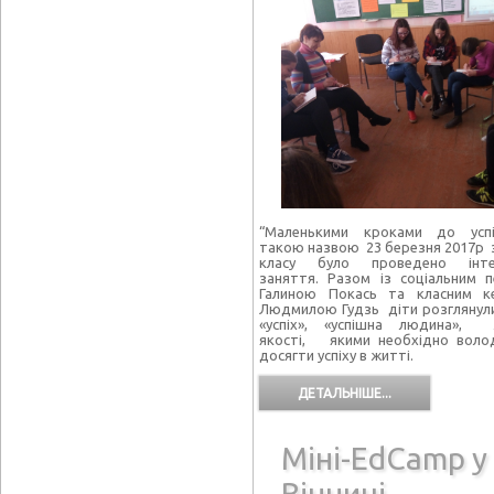
“Маленькими кроками до успі
такою назвою 23 березня 2017р з
класу було проведено інте
заняття. Разом із соціальним 
Галиною Покась та класним ке
Людмилою Гудзь діти розглянул
«успіх», «успішна людина», л
якості, якими необхідно воло
досягти успіху в житті.
ДЕТАЛЬНІШЕ...
Міні-EdCamp у
Вінниці