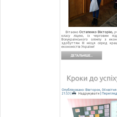
Вітаємо
Остапенко Вікторію,
у
класу ліцею, із черговим під
Всеукраїнського олімпу з еко
здобуттям ІІІ місця серед кр
економістів України!
ДЕТАЛЬНІШЕ...
Кроки до успіх
Опубліковано: Вівторок, 04 квітня
21:53
|
Надрукувати
| Перегляд