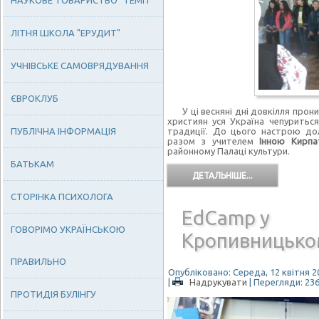
НАУКОВЕ ТОВАРИСТВО "ТЕМП"
ЛІТНЯ ШКОЛА "ЕРУДИТ"
УЧНІВСЬКЕ САМОВРЯДУВАННЯ
ЄВРОКЛУБ
У ці весняні дні довкілля прониз
християн уся Україна чепуриться
ПУБЛІЧНА ІНФОРМАЦІЯ
традиції. До цього настрою долу
разом з учителем
Інною Кирпа
районному Палаці культури.
БАТЬКАМ
ДЕТАЛЬНІШЕ...
СТОРІНКА ПСИХОЛОГА
EdCamp у
ГОВОРІМО УКРАЇНСЬКОЮ
Кропивницько
ПРАВИЛЬНО
Опубліковано: Середа, 12 квітня 20
|
Надрукувати
| Перегляди: 23
ПРОТИДІЯ БУЛІНГУ