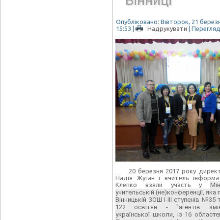
Опубліковано: Вівторок, 21 березн
15:53
|
Надрукувати
| Перегляд
20 березня 2017 року директ
Надія Жуган і вчитель інформа
Клепко взяли участь у
Мін
учительській (не)конференції, яка
Вінницькій ЗОШ І-ІІІ ступенів №35 
122 освітян - "агентів змі
української школи, із 16 областе