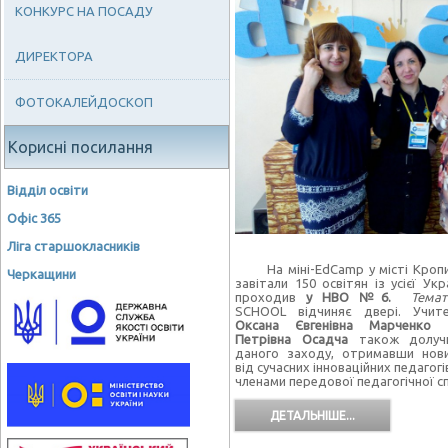
КОНКУРС НА ПОСАДУ
ДИРЕКТОРА
ФОТОКАЛЕЙДОСКОП
Корисні посилання
Відділ освіти
Офіс 365
Ліга старшокласників
На міні-EdCamp у місті Кропи
Черкащини
завітали 150 освітян із усієї Укр
проходив
у НВО №6.
Темат
SCHOOL відчиняє двері. Учите
Оксана Євгенівна Марченко
Петрівна Осадча
також долуч
даного заходу, отримавши нов
від сучасних інноваційних педагогі
членами передової педагогічної с
ДЕТАЛЬНІШЕ...