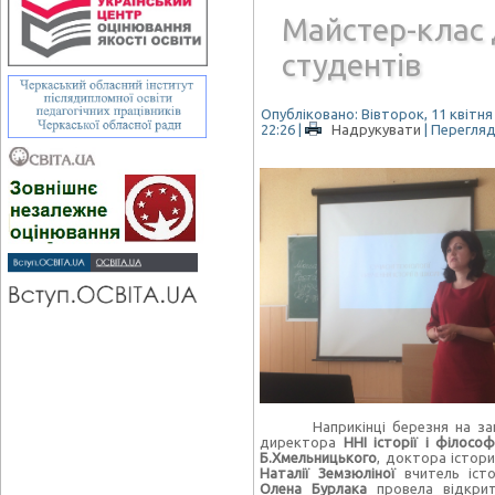
Майстер-клас
студентів
Опубліковано: Вівторок, 11 квітня
22:26
|
Надрукувати
| Перегляд
Наприкінці березня на за
директора
ННІ історії і філософ
Б.Хмельницького
, доктора істори
Наталії Земзюліної
вчитель істо
Олена Бурлака
провела відкрит