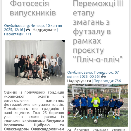
Фотосесія
Переможці ІІІ
випускників
етапу
змагань з
Опубліковано: Четвер, 10 квітня
футзалу в
2025, 12:16
|
Надрукувати
|
Перегляди: 771
рамках
проєкту
"Пліч-о-пліч"
Опубліковано: Понеділок, 07
квітня 2025, 00:36
|
Надрукувати
| Перегляди: 736
Однією із популярних традицій
української освіти є
виготовлення пам'ятних
фотоальбомів випускних класів.
Полюбляють цю традицію і
наші ліцеїсти. Тож 25 березня
учні 11-х класів разом із
класними керівниками
Богданом
Ігоревичем Щибрею
та
Олександром Олександровичем
24 березня команда хлопців-