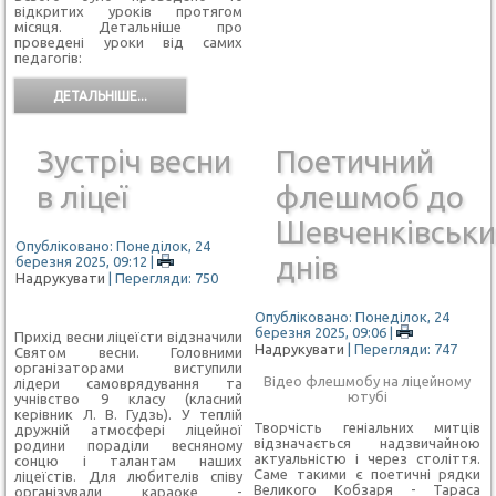
відкритих уроків протягом
місяця. Детальніше про
проведені уроки від самих
педагогів:
ДЕТАЛЬНІШЕ...
Зустріч весни
Поетичний
в ліцеї
флешмоб до
Шевченківськи
Опубліковано: Понеділок, 24
днів
березня 2025, 09:12
|
Надрукувати
| Перегляди: 750
Опубліковано: Понеділок, 24
березня 2025, 09:06
|
Прихід весни ліцеїсти відзначили
Надрукувати
| Перегляди: 747
Святом весни. Головними
організаторами виступили
Відео флешмобу на ліцейному
лідери самоврядування та
ютубі
учнівство 9 класу (класний
керівник Л. В. Гудзь). У теплій
Творчість геніальних митців
дружній атмосфері ліцейної
відзначається надзвичайною
родини пораділи весняному
актуальністю і через століття.
сонцю і талантам наших
Саме такими є поетичні рядки
ліцеїстів. Для любителів співу
Великого Кобзаря - Тараса
організували караоке -