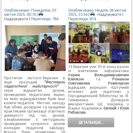
Опубліковано: Понеділок, 07
Опубліковано: Неділя, 06 квітня
квітня 2025, 00:16
|
2025, 23:56
|
Надрукувати
|
Надрукувати
| Перегляди: 784
Перегляди: 814
13 березня учні 10-А класу разом
із вчителями інформатики
І
горем Володимировичем
Протягом лютого-березня в
Клепком
та
Романом
ліцеї проходив
"Фестиваль
Олеговичем Ровінчуком
педагогічної майстерності"
-
відвідали воркшоп «Штучний
серія відкритих уроків,
інтелект для підлітків» у
проведених педагогами ліцею,
Городищенській бібліотеці ім. В.
на яких відвідувачами були інші
Симиренка. Досвідом
колеги-педагоги. Метою заходу
використання ШІ, зокрема, у
був обмін досвідом та кращими
бізнесі поділилися
Євгеній і Юлія
практиками організації освітньої
Рибакови.
діяльності під час уроків,
ознайомлення з методикою
ДЕТАЛЬНІШЕ...
проведення сучасного уроків
молодих педагогів закладу.
Всього було проведено 10