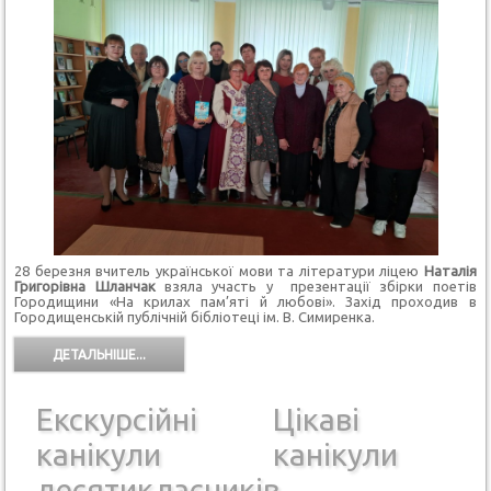
28 березня вчитель української мови та літератури ліцею
Наталія
Григорівна Шланчак
взяла участь у презентації збірки поетів
Городищини «На крилах пам’яті й любові». Захід проходив в
Городищенській публічній бібліотеці ім. В. Симиренка.
ДЕТАЛЬНІШЕ...
Екскурсійні
Цікаві
канікули
канікули
десятикласників