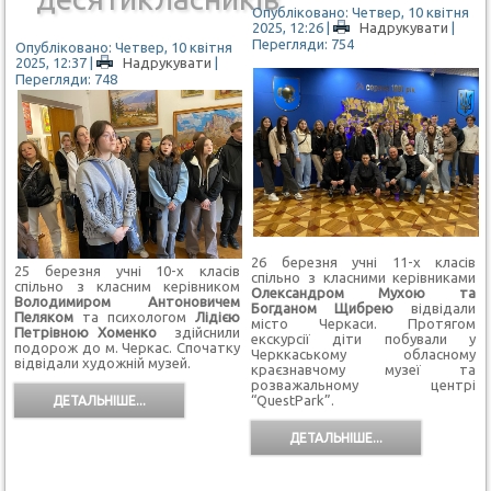
Опубліковано: Четвер, 10 квітня
2025, 12:26
|
Надрукувати
|
Перегляди: 754
Опубліковано: Четвер, 10 квітня
2025, 12:37
|
Надрукувати
|
Перегляди: 748
26 березня учні 11-х класів
25 березня учні 10-х класів
спільно з класними керівниками
спільно з класним керівником
Олександром Мухою та
Володимиром Антоновичем
Богданом Щибрею
відвідали
Пеляком
та психологом
Лідією
місто Черкаси. Протягом
Петрівною Хоменко
здійснили
екскурсії діти побували у
подорож до м. Черкас. Спочатку
Черккаському обласному
відвідали художній музей.
краєзнавчому музеї та
розважальному центрі
“QuestPark”.
ДЕТАЛЬНІШЕ...
ДЕТАЛЬНІШЕ...