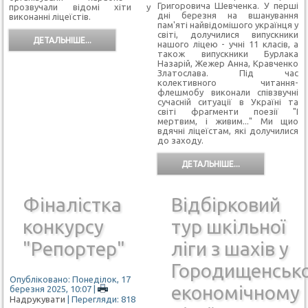
Григоровича Шевченка. У перші
прозвучали відомі хіти у
дні березня на вшанування
виконанні ліцеїстів.
пам'яті найвідомішого українця у
світі, долучилися випускники
ДЕТАЛЬНІШЕ...
нашого ліцею - учні 11 класів, а
також випускники Бурлака
Назарій, Жежер Анна, Кравченко
Златослава. Під час
колективного читання-
флешмобу виконали співзвучні
сучасній ситуації в Україні та
світі фрагменти поезії "І
мертвим, і живим..." Ми щио
вдячні ліцеїстам, які долучилися
до заходу.
ДЕТАЛЬНІШЕ...
Фіналістка
Відбірковий
конкурсу
тур шкільної
"Репортер"
ліги з шахів у
Городищенськ
Опубліковано: Понеділок, 17
економічному
березня 2025, 10:07
|
Надрукувати
| Перегляди: 818