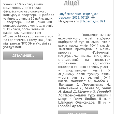
ліцеї
Учениця 10-Б класу ліцею
Компанієць Дар'я
стала
фіналісткою національного
Опубліковано: Неділя, 09
конкурсу «Репортер» - її робота
березня 2025, 07:29
|
увійшла до числа 50 найкращих.
Надрукувати
| Перегляди: 821
"Репортер» — це національний
конкурс відеосюжетів для учнів
9-11 класів, організований
національним проєктом
У Городищенському
«Фільтр» Міністерства культури
економічному ліцеї відбувся
та стратегічних комунікацій за
відбірковий тур шкільної ліги з
підтримки ПРООН в Україні та
шахів серед учнів 10–11 класів.
уряду Японії.
Змагання проходили в межах
проєкту «Пліч-о-пліч
ДЕТАЛЬНІШЕ...
Всеукраїнські шкільні ліги», який
спрямований на розвиток
спортивних здібностей
школярів та їхню активну участь
у спортивному житті.
У
ліцейному етапі турніру взяли
участь учні та учениці 10-11
класів:
Шаповал О., Шобей Є.,
Ткаченко І., Герасименко А.,
Атаманенко Т., Бакал М., Галич
Л., Басай Д., Зінченко О., Горобей
М.
Переможцями туру вийшли І
місце - Галич Любов, ІІ м. -
Шаповал Олександра, ІІІ м. -
Горобей Артем.