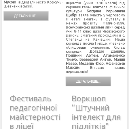
Мухою
відвідали місто Корсунь-
ліцеїстів (учнів 9-10 класів) під
Шевченківський.
керівництвом вчителя фізичної
культури
Богдана Ігорьовича
Щибрі
взяла участь у черговому
ДЕТАЛЬНІШЕ...
ІІІ етапі змагань з футзалу в
межах проєкту «Пліч-о-пліч.
Всеукраїнські шкільні ліги» серед
учні 8-11 класі шкіл Черкаського
району. Змагання проходили в с.
Степанці на Канівщині. Наша
команда посіла І місце, упевнено
обійшовши суперників. Склад
команди:
Догадін Данило,
Приймич Артем, Атаманенко
Тимур, Безверхий Антон, Малий
Назар, Медвідь Єгор, Афанасьєв
Максим
. Вітаємо наших
переможців!
ДЕТАЛЬНІШЕ...
Фестиваль
Воркшоп
педагогічної
"Штучний
майстерності
інтелект для
в ліцеї
підлітків"