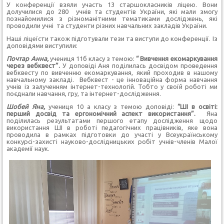
У конференції взяли участь 13 старшокласників ліцею. Вони
долучилися до 280 учнів та студентів України, які мали змогу
познайомилися з різноманітними тематиками досліджень, які
проводили учні та студенти різних навчальних закладів України.
Наші ліцеїсти також підготували тези та виступи до конференції. Із
доповідями виступили:
Почтар Анна,
учениця 11б класу з темою:
“ Вивчення екомаркування
через вебквест”.
У
доповіді Аня поділилась досвідом проведення
вебквесту по вивченню екомаркування, який проходив в нашому
навчальному закладі.
Вебквест - це інноваційна форма навчання
учнів із залученням інтернет-технологій. Тобто у своїй роботі ми
поєднали навчання, гру, та інтернет-дослідження.
Шобей Яна,
учениця 10 а класу з темою доповіді:
“ШІ в освіті:
перший досвід та ергономічний аспект використання”.
Яна
поділилась результатами першого етапу дослідження щодо
використання ШІ в роботі педагогічних працівників, яке вона
проводила в рамках підготовки до участі у Всеукраїнському
конкурсі-захисті науково-дослідницьких робіт учнів-членів Малої
академії наук.