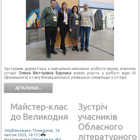
Заступник директора з навчально-виховної роботи ліцею, вчитель
історії
Олена Вікторівна Бурлака
взяла участь у роботі журі IV
(фінального) етапу Всеукраїнської учнівської олімпіади з історії.
ДЕТАЛЬНІШЕ...
Майстер-клас
Зустріч
до Великодня
учасників
Обласного
Опубліковано: Понеділок, 14
літературного
квітня 2025, 14:12
|
Надрукувати
| Перегляди: 801