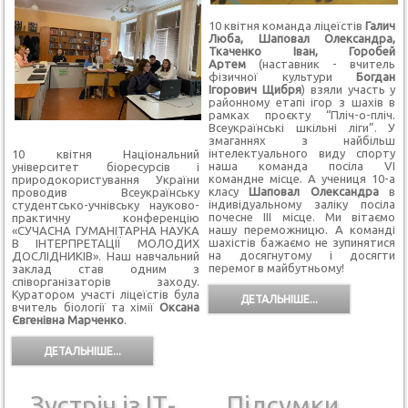
10 квітня команда ліцеїстів
Галич
Люба, Шаповал Олександра,
Ткаченко Іван, Горобей
Артем
(наставник - вчитель
фізичної культури
Богдан
Ігорович Щибря
) взяли участь у
районному етапі ігор з шахів в
рамках проєкту “Пліч-о-пліч.
Всеукраїнські шкільні ліги”. У
змаганнях з найбільш
інтелектуального виду спорту
10 квітня Національний
наша команда посіла VI
університет біоресурсів і
командне місце. А учениця 10-а
природокористування України
класу
Шаповал Олександра
в
проводив Всеукраїнську
індивідуальному заліку посіла
студентсько-учнівську науково-
почесне ІІІ місце. Ми вітаємо
практичну конференцію
нашу переможницю. А команді
«СУЧАСНА ГУМАНІТАРНА НАУКА
шахістів бажаємо не зупинятися
В ІНТЕРПРЕТАЦІЇ МОЛОДИХ
на досягнутому і досягти
ДОСЛІДНИКІВ».
Наш навчальний
перемог в майбутньому!
заклад став одним з
співорганізаторів заходу.
Куратором участі ліцеїстів була
ДЕТАЛЬНІШЕ...
вчитель біології та хімії
Оксана
Євгенівна Марченко
.
ДЕТАЛЬНІШЕ...
Зустріч із ІТ-
Підсумки