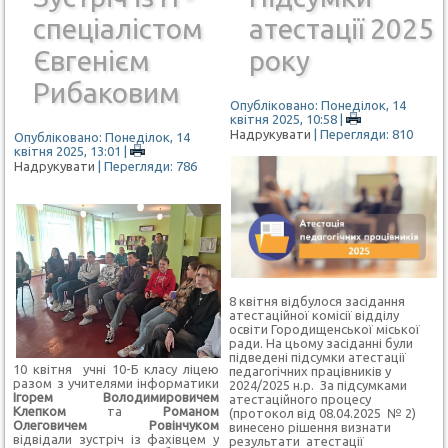
спеціалістом
атестації 2025
Євгенієм
року
Рибаковим
Опубліковано: Понеділок, 14
квітня 2025, 10:58
|
Надрукувати
| Перегляди: 810
Опубліковано: Понеділок, 14
квітня 2025, 13:01
|
Надрукувати
| Перегляди: 786
8 квітня відбулося засідання
атестаційної комісії відділу
освіти Городищенської міської
ради. На цьому засіданні були
підведені підсумки атестації
10 квітня учні 10-Б класу ліцею
педагогічних працівників у
разом з учителями інформатики
2024/2025 н.р. За підсумками
Ігорем Володимировичем
атестаційного процесу
Клепком
та
Романом
(протокол від 08.04.2025 № 2)
Олеговичем Ровінчуком
винесено рішення визнати
відвідали зустріч із фахівцем у
результати атестації