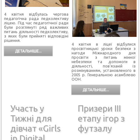
4 квітня відбулась чергова
педагогічна рада педколективу
ліцею. Під час педагогічної ради
були розглянуті ряд важливих
питань діяльності педколективу,
з яких були прийняті відповідіні
рішення.
4 квітня в ліцеї відбулися
просвітницькі уроки безпеки з
ДЕТАЛЬНІШЕ...
нагоди Міжнародного дня
просвіти з питань мінної
небезпеки та допомоги в
діяльності, пов'язаній із
розмінуванням, установленого в
2005 р. Генеральною асамблеєю
ООН.
ДЕТАЛЬНІШЕ...
Участь у
Призери ІІІ
Тижні для
етапу ігор з
дівчат «Girls
футзалу
in Digital