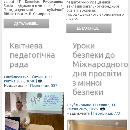
сфері IT
Євгенієм Рибаковим
.
педагогічних працівників
Захід відбувався в чительній залі
закладів загальної середньої
Городищенської публічної
освіти, зокрема,
бібліотеки ім. В. Симиренка.
Городищенського економічного
ліцею:
ДЕТАЛЬНІШЕ...
ДЕТАЛЬНІШЕ...
Квітнева
Уроки
педагогічна
безпеки до
рада
Міжнародного
дня просвіти
Опубліковано: П'ятниця, 11
з мінної
квітня 2025, 10:48
|
Надрукувати
| Перегляди: 887
безпеки
Опубліковано: П'ятниця, 11
квітня 2025, 10:25
|
Надрукувати
| Перегляди: 773