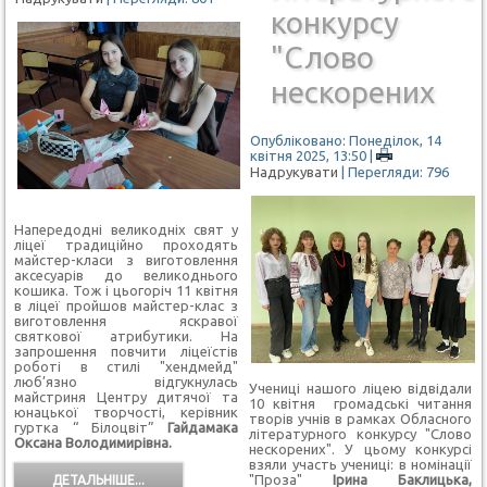
конкурсу
"Слово
нескорених
Опубліковано: Понеділок, 14
квітня 2025, 13:50
|
Надрукувати
| Перегляди: 796
Напередодні великодніх свят у
ліцеї традиційно проходять
майстер-класи з виготовлення
аксесуарів до великоднього
кошика. Тож і цьогоріч 11 квітня
в ліцеї пройшов майстер-клас з
виготовлення яскравої
святкової атри
бутики.
На
запрошення повчити ліцеїстів
роботі в стилі "хендмейд"
люб
’
язно відгукнулась
Учениці нашого ліцею відвідали
майстриня Центру дитячої та
10 квітня громадські читання
юнацької творчості
, керівник
творів учнів в рамках Обласного
гуртка
“ Білоцвіт”
Гайдамака
літературного конкурсу "Слово
Оксана Володимирівна
.
нескорених". У цьому конкурсі
взяли участь учениці: в номінації
"Проза"
Ірина Баклицька,
ДЕТАЛЬНІШЕ...