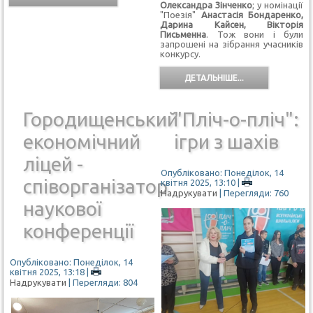
Олександра Зінченко
; у номінації
"Поезія"
Анастасія Бондаренко,
Дарина Кайсен, Вікторія
Письменна
. Тож вони і були
запрошені на зібрання учасників
конкурсу.
ДЕТАЛЬНІШЕ...
Городищенський
"Пліч-о-пліч":
економічний
ігри з шахів
ліцей -
Опубліковано: Понеділок, 14
співорганізатор
квітня 2025, 13:10
|
Надрукувати
| Перегляди: 760
наукової
конференції
Опубліковано: Понеділок, 14
квітня 2025, 13:18
|
Надрукувати
| Перегляди: 804