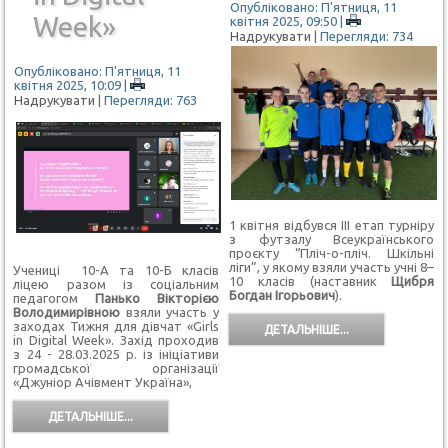
Опубліковано: П'ятниця, 11
Week»
квітня 2025, 09:50
|
Надрукувати
| Перегляди: 734
Опубліковано: П'ятниця, 11
квітня 2025, 10:09
|
Надрукувати
| Перегляди: 763
1 квітня відбувся ІІІ етап турніру
з футзалу Всеукраїнського
проєкту “Пліч-о-пліч. Шкільні
ліги”, у якому взяли участь учні 8–
Учениці 10-А та 10-Б класів
10 класів (наставник
Щибря
ліцею разом із соціальним
Богдан Ігорьович
).
педагогом
Панько Вікторією
Володимирівною
взяли участь у
заходах Тижня для дівчат «Girls
ДЕТАЛЬНІШЕ...
in Digital Week». Захід проходив
з 24 - 28.03.2025 р. із ініціативи
громадської організації
«Джуніор Ачівмент Україна»,
ДЕТАЛЬНІШЕ...