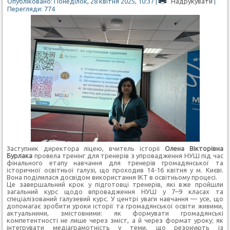
Опубліковано: Понеділок, 28 квітня 2025, 10:37
|
Надрукувати
|
Перегляди: 774
Заступник директора ліцею, вчитель історії
Олена Вікторівна
Бурлака
провела тренінг для тренерів
з упровадження НУШ під час
фінального етапу навчання для тренерів громадянської та
історичної освітньої галузі, що проходив 14-16 квітня у м. Києві.
Вона поділилася досвідом використання ІКТ в освітньому процесі.
Це завершальний крок у підготовці тренерів, які вже пройшли
загальний курс щодо впровадження НУШ у 7–9 класах та
спеціалізований галузевий курс.
У центрі уваги навчання — усе, що
допомагає зробити уроки історії та громадянської освіти живими,
актуальними, змістовними:
як формувати громадянські
компетентності не лише через зміст, а й через формат уроку; як
інтегрувати медіаграмотність у теми, що резонують із