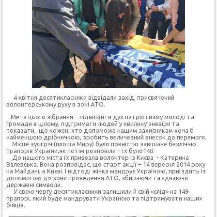
4 квітня десятикласники відвідали захід, присвячений
волонтерському руху в зоні АТО.
Мета цього зібрання – підвищити дух патріотизму молоді та
громади в цілому, підтримати людей у хвилину зневіри та
показати, що кожен, хто допоможе нашим захисникам хоча б
найменшою дрібничкою, зробить величезний внесок до перемоги.
Місце зустрічі(площа Миру) було повністю завішане безліччю
прапорів України,як потім розповіли – їх було148.
До нашого міста їх привезла волонтер із Києва - Катерина
Валевська. Вона розповідає, що старт акції – 14 вересня 2014 року
на Майдані, в Києві. І відтоді жінка мандрує Україною, приїздить із
допомогою до зони проведення АТО, збираючи та єднаючи
державні символи.
У свою чергу десятикласники залишили й свій «слід» на 149
прапорі, який буде мандрувати Україною та підтримувати наших
бійців.