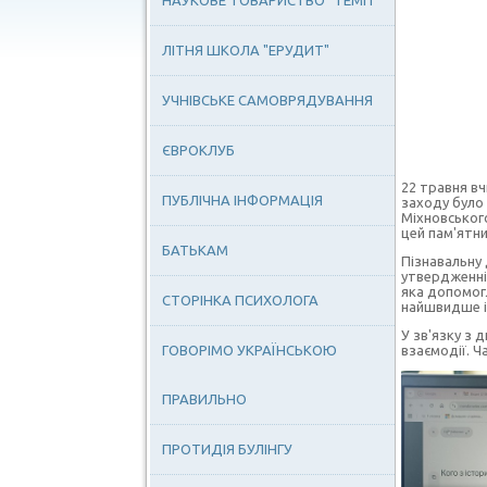
НАУКОВЕ ТОВАРИСТВО "ТЕМП"
ЛІТНЯ ШКОЛА "ЕРУДИТ"
УЧНІВСЬКЕ САМОВРЯДУВАННЯ
ЄВРОКЛУБ
22 травня вч
ПУБЛІЧНА ІНФОРМАЦІЯ
заходу було 
Міхновського
цей пам'ятн
БАТЬКАМ
Пізнавальну 
утвердженні
яка допомог
СТОРІНКА ПСИХОЛОГА
найшвидше і
У зв'язку з
ГОВОРІМО УКРАЇНСЬКОЮ
взаємодії. Ч
ПРАВИЛЬНО
ПРОТИДІЯ БУЛІНГУ