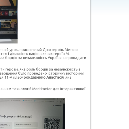
ичний урок, присвячений Дню героїв. Метою
тя і діяльність національних героїв М.
нула борців за незалежність України запровадити
ти героєм, яка роль борців за незалежність в
авершення було проведено історичну вікторину,
ця 11-А класу
Бондаренко Анастасія
, яка
анням технологій Mentimeter для інтерактивної
.