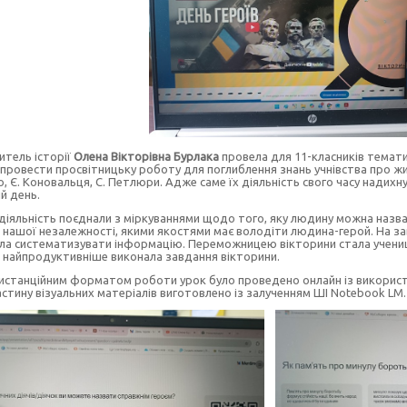
итель історії
Олена Вікторівна Бурлака
провела для 11-класників темат
провести просвітницьку роботу для поглиблення знань учнівства про жит
, Є. Коновальця, С. Петлюри. Адже саме їх діяльність свого часу надих
ий день.
діяльність поєднали з міркуваннями щодо того, яку людину можна назва
 нашої незалежності, якими якостями має володіти людина-герой. На з
ла систематизувати інформацію. Переможницею вікторини стала учени
 найпродуктивніше виконала завдання вікторини.
 дистанційним форматом роботи урок було проведено онлайн із використ
астину візуальних матеріалів виготовлено із залученням ШІ Notebook LM