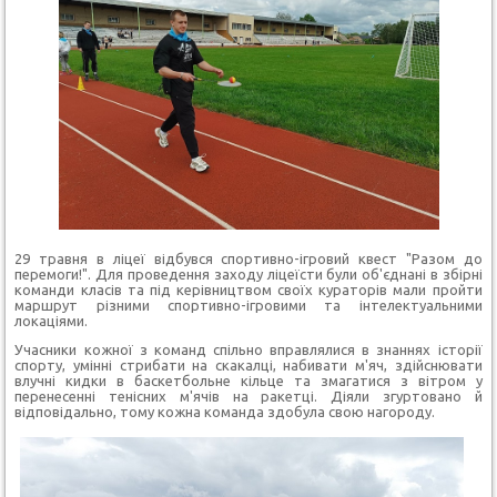
29 травня в ліцеї відбувся спортивно-ігровий квест "Разом до
перемоги!". Для проведення заходу ліцеїсти були об'єднані в збірні
команди класів та під керівництвом своїх кураторів мали пройти
маршрут різними спортивно-ігровими та інтелектуальними
локаціями.
Учасники кожної з команд спільно вправлялися в знаннях історії
спорту, умінні стрибати на скакалці, набивати м'яч, здійснювати
влучні кидки в баскетбольне кільце та змагатися з вітром у
перенесенні тенісних м'ячів на ракетці. Діяли згуртовано й
відповідально, тому кожна команда здобула свою нагороду.