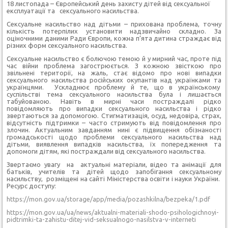
18 листопада – Європейський день захисту дітей від сексуальної
експлуатації та сексуального насильства.
Сексуальне насильство над дітьми – прихована проблема, точну
кількість потерпілих установити надзвичайно складно. За
оціночними даними Ради Європи, кожна п’ята дитина страждає від
різних форм сексуального насильства.
Сексуальне насильство є болючою темою й у мирний час, проте під
час війни проблема загострюється. З кожною звісткою про
звільнені території, на жаль, стає відомо про нові випадки
сексуального насильства російських окупантів над українками та
українцями. Ускладнює проблему й те, що в українському
суспільстві тема сексуального насильства була і лишається
табуйованою. Навіть в мирні часи постраждалі рідко
повідомляють про випадки сексуального насильства і рідко
звертаються за допомогою. Стигматизація, осуд, недовіра, страх,
відсутність підтримки – часто стримують від повідомлення про
злочин. Актуальним завданням нині є підвищення обізнаності
громадськості щодо проблеми сексуального насильства над
дітьми, виявлення випадків насильства, їх попередження та
допомоги дітям, які постраждали від сексуального насильства.
Звертаємо увагу на актуальні матеріали, відео та анімації для
батьків, учителів та дітей щодо запобігання сексуальному
насильству, розміщені на сайті Міністерства освіти і науки України.
Ресурс доступу:
https://mon.gov.ua/storage/app/media/pozashkilna/bezpeka/1.pdf
https://mon.gov.ua/ua/news/aktualni-materiali-shodo-psihologichnoyi-
pidtrimki-ta-zahistu-ditej-vid-seksualnogo-nasilstva-v-interneti