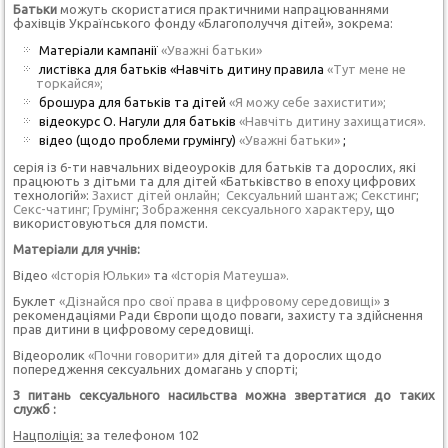
Батьки
можуть скористатися практичними напрацюваннями
фахівців Українського фонду «Благополуччя дітей», зокрема:
Матеріали кампанії
«Уважні батьки»
листівка для батьків «Навчіть дитину правила
«Тут мене не
торкайся»;
брошура для батьків та дітей
«Я можу себе захистити»;
відеокурс О. Нагули для батьків
«Навчіть дитину захищатися».
відео (щодо проблеми грумінгу)
«Уважні батьки»
;
серія із 6-ти навчальних відеоуроків для батьків та дорослих, які
працюють з дітьми та для дітей «Батьківство в епоху цифрових
технологій»:
Захист дітей онлайн;
Сексуальний шантаж;
Секстинг
;
Секс-чатинг;
Грумінг
;
Зображення сексуального характеру
, що
використовуються для помсти.
Матеріали для учнів:
Відео
«Історія Юльки»
та
«Історія Матеуша».
Буклет
«Дізнайся про свої права в цифровому середовищі»
з
рекомендаціями Ради Європи щодо поваги, захисту та здійснення
прав дитини в цифровому середовищі.
Відеоролик
«Почни говорити»
для дітей та дорослих щодо
попередження сексуальних домагань у спорті;
З питань сексуального насильства можна звертатися до таких
служб :
Нацполіція:
за телефоном 102