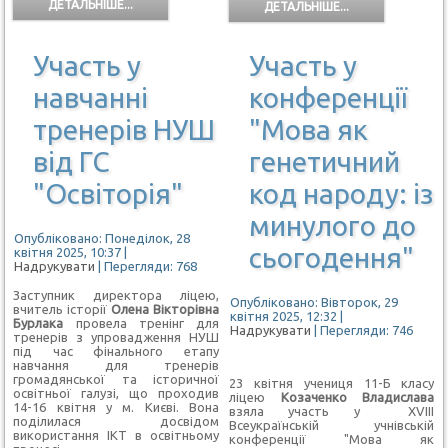
ДЕТАЛЬНІШЕ...
ДЕТАЛЬНІШЕ...
Участь у
Участь у
навчанні
конференції
тренерів НУШ
"Мова як
від ГС
генетичний
"Освіторія"
код народу: із
минулого до
Опубліковано: Понеділок, 28
сьогодення"
квітня 2025, 10:37
|
Надрукувати
| Перегляди: 768
Заступник директора ліцею,
Опубліковано: Вівторок, 29
вчитель історії
Олена Вікторівна
квітня 2025, 12:32
|
Бурлака
провела тренінг для
Надрукувати
| Перегляди: 746
тренерів
з упровадження НУШ
під час фінального етапу
навчання для тренерів
громадянської та історичної
23 квітня учениця 11-Б класу
освітньої галузі, що проходив
ліцею
Козаченко Владислава
14-16 квітня у м. Києві. Вона
взяла участь у XVIII
поділилася досвідом
Всеукраїнській учнівській
використання ІКТ в освітньому
конференції "Мова як