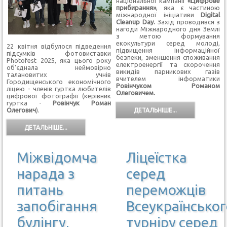
національної кампанії
«Цифрове
прибирання»
, яка є частиною
міжнародної ініціативи
Digital
Cleanup Day.
Захід проводився з
нагоди Міжнародного дня Землі
з метою формування
екокультури серед молоді,
22 квітня відбулося підведення
підвищення інформаційної
підсумків фотовиставки
безпеки, зменшення споживання
Photofest 2025
, яка цього року
електроенергії та скорочення
об'єднала неймовірно
викидів парникових газів
талановитих учнів
вчителем інформатики
Городищенського економічного
Ровінчуком Романом
ліцею - членів гуртка любителів
Олеговичем.
цифрової фотографії (керівник
гуртка -
Ровінчук Роман
Олегович
).
ДЕТАЛЬНІШЕ...
ДЕТАЛЬНІШЕ...
Міжвідомча
Ліцеїстка
нарада з
серед
питань
переможців
запобігання
Всеукраїнськог
булінгу,
турніру серед