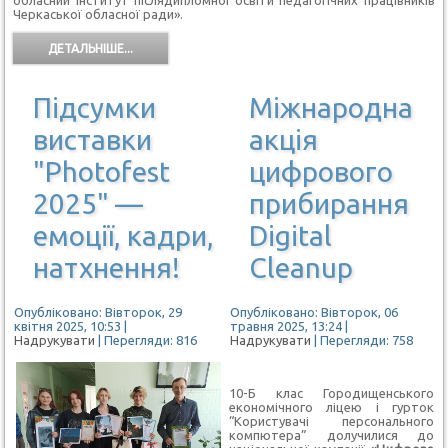
Черкаської обласної ради».
ДЕТАЛЬНІШЕ...
Підсумки
Міжнародна
виставки
акція
"Photofest
цифрового
2025" —
прибирання
емоції, кадри,
Digital
натхнення!
Cleanup
Опубліковано: Вівторок, 29
Опубліковано: Вівторок, 06
квітня 2025, 10:53
|
травня 2025, 13:24
|
Надрукувати
| Перегляди: 816
Надрукувати
| Перегляди: 758
10-Б клас Городищенського
економічного ліцею і гурток
“Користувачі персонального
компютера” долучилися до