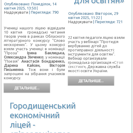
для освітян»
Опубліковано: Понеділок, 14
квітня 2025, 13:50
|
Надрукувати
| Перегляди: 790
Опубліковано: Вівторок, 29
квітня 2025, 11:22
|
Надрукувати
| Перегляди: 721
Учениці нашого ліцею відвідали
10 квітня громадські читання
творів учнів в рамках Обласного
22 квітня педагоги ліцею взяли
літературного конкурсу "Слово
участь у вебінарі "Протидія
нескорених". У цьому конкурсі
вербуванню дітей до
взяли участь учениці: в номінації
протиправної діяльності:
"Проза"
Ірина Баклицька,
інструменти для освітян".
Олександра Зінченко
; у номінації
Вебінар організували
"Поезія"
Анастасія Бондаренко,
громадська організація «
Стоп
Дарина Кайсен, Вікторія
секстинг
», Державна служба
Письменна
. Тож вони і були
якості освіти України.
запрошені на зібрання учасників
конкурсу.
ДЕТАЛЬНІШЕ...
ДЕТАЛЬНІШЕ...
Городищенський
економічний
ліцей -