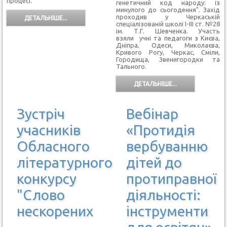
процесі.
генетичний код народу: із
минулого до сьогодення". Захід
проходив у Черкаській
ДЕТАЛЬНІШЕ...
спеціалізованій школі І-ІІІ ст. №28
ім. Т.Г. Шевченка. Участь
взяли
учні та педагоги з Києва,
Дніпра, Одеси, Миколаєва,
Кривого Рогу, Черкас, Сміли,
Городища, Звенигородки та
Тального.
ДЕТАЛЬНІШЕ...
Зустріч
Вебінар
учасників
«Протидія
Обласного
вербуванню
літературного
дітей до
конкурсу
протиправної
"Слово
діяльності:
нескорених
інструменти