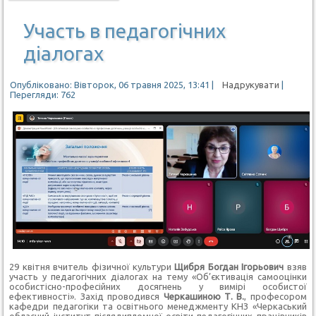
Участь в педагогічних
діалогах
Опубліковано: Вівторок, 06 травня 2025, 13:41
|
Надрукувати
|
Перегляди: 762
29 квітня вчитель фізичної культури
Щибря Богдан Ігорьович
взяв
участь у педагогічних діалогах на тему «Об’єктивація самооцінки
особистісно-професійних досягнень у вимірі особистої
ефективності». Захід проводився
Черкашиною Т. В.
, професором
кафедри педагогіки та освітнього менеджменту КНЗ «Черкаський
обласний інститут післядипломної освіти педагогічних працівників