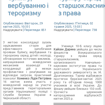
вербуванню і
старшокласник
тероризму
з права
Опубліковано: Вівторок, 29
Опубліковано: П'ятниця, 02
квітня 2025, 10:33
|
травня 2025, 13:03
|
Надрукувати
| Перегляди: 851
Надрукувати
| Перегляди: 738
З метою консолідації зусиль
зацікавлених сторін для
Учениця 10-Б класу ліцею
ефективного запобігання
Кайсен Дарина
увійшла до числа
проявам булінгу, вербування та
фіналістів Всеукраїнського
тероризму серед дітей і молоді,
турніру з права серед
обговорення поточних викликів,
старшокласників,
напрацювання міжвідомчих
організованого Навчально-
механізмів взаємодії та
науковим інститутом права та
координації дій у межах
політології Українського
профілактики і реагування на
державного університету ім. М.
відповідні загрози, практичний
Драгоманова. Турнір відбувався
психолог
Хоменко Лідія Петрівна
протягом березня-квітня 2025
16 квітня взяла участь у
року та об’єднав понад 1000
міжвідомчій нараді за участю
учасників зі всієї України. До
представників територіальних
фіналу увійшли близько 150 осіб.
органів Національної поліції і
Урочиста церемонія
Служби безпеки України в
нагородження відбулася25
Черкаській області.
квітня 2025 р.