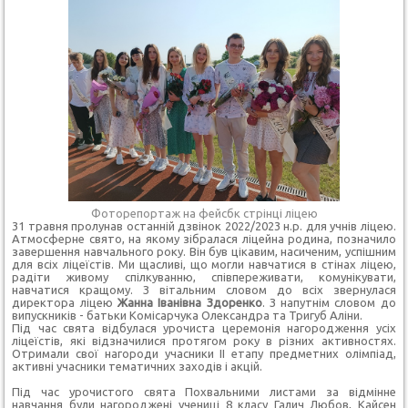
Фоторепортаж на фейсбк стрінці ліцею
31 травня пролунав останній дзвінок 2022/2023 н.р. для учнів ліцею.
Атмосферне свято, на якому зібралася ліцейна родина, позначило
завершення навчального року. Він був цікавим, насиченим, успішним
для всіх ліцеїстів. Ми щасливі, що могли навчатися в стінах ліцею,
радіти живому спілкуванню, співпереживати, комунікувати,
навчатися кращому. З вітальним словом до всіх звернулася
директора ліцею
Жанна Іванівна Здоренко
. З напутнім словом до
випускників - батьки Комісарчука Олександра та Тригуб Аліни.
Під час свята відбулася урочиста церемонія нагородження усіх
ліцеїстів, які відзначилися протягом року в різних активностях.
Отримали свої нагороди учасники ІІ етапу предметних олімпіад,
активні учасники тематичних заходів і акцій.
Під час урочистого свята Похвальними листами за відмінне
навчання були нагороджені учениці 8 класу
Галич Любов, Кайсен