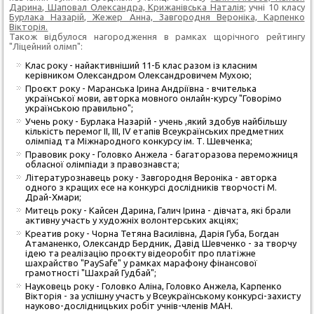
Дарина, Шаповал Олександра, Крижанівська Наталія
; учні 10 класу
Бурлака Назарій, Жежер Анна, Завгородня Вероніка, Карпенко
Вікторія.
Також відбулося нагородження в рамках щорічного рейтингу
"Ліцейний олімп":
Клас року - найактивніший 11-Б клас разом із класним
керівником Олександром Олександровичем Мухою;
Проєкт року - Маранська Ірина Андріївна - вчителька
української мови, авторка
мовного онлайн-курсу "Говорімо
українською правильно";
Учень року - Бурлака Назарій - учень ,який здобув найбільшу
кількість перемог ІІ, ІІІ, IV етапів Всеукраїнських предметних
олімпіад та Міжнародного конкурсу ім. Т. Шевченка;
Правовик року - Головко Анжела - багаторазова переможниця
обласної олімпіади з правознавста;
Літературознавець року - Завгородня Вероніка - авторка
одного з кращих есе на конкурсі дослідників творчості М.
Драй-Хмари;
Митець року - Кайсен Дарина, Галич Ірина - дівчата, які брали
активну участь у художніх волонтерських акціях;
Креатив року - Чорна Тетяна Василівна, Дарія Губа, Богдан
Атаманенко, Олександр Бердник, Давід Шевченко -
за творчу
ідею та реалізацію проєкту відеоробіт про платіжне
шахрайство "PaySafe" у рамках марафону фінансової
грамотності "Шахрай Гудбай";
Науковець року - Головко Аліна, Головко Анжела, Карпенко
Вікторія - за успішну участь у Всеукраїнському конкурсі-захисту
науково-дослідницьких робіт учнів-членів МАН.