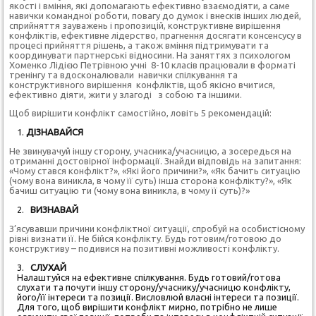
якості і вміння, які допомагають ефективно взаємодіяти, а саме
навички командної роботи, повагу до думок і внесків інших людей,
сприйняття зауважень і пропозицій, конструктивне вирішення
конфліктів, ефективне лідерство, прагнення досягати консенсусу в
процесі прийняття рішень, а також вміння підтримувати та
координувати партнерські відносини. На заняттях з психологом
Хоменко Лідією Петрівною учні 8-10 класів працювали в форматі
тренінгу та вдосконалювали навички спілкування та
конструктивного вирішення конфліктів, щоб якісно вчитися,
ефективно діяти, жити у злагоді з собою та іншими.
Щоб вирішити конфлікт самостійно, ловіть 5 рекомендацій:
ДІЗНАВАЙСЯ
Не звинувачуй іншу сторону, учасника/учасницю, а зосередься на
отриманні достовірної інформації.
Знайди відповідь на запитання:
«Чому стався конфлікт?», «Які його причини?», «Як бачить ситуацію
(чому вона виникла, в чому її суть) інша сторона конфлікту?», «Як
бачиш ситуацію ти (чому вона виникла, в чому її суть)?»
ВИЗНАВАЙ
З’ясувавши причини конфліктної ситуації, спробуй на особистісному
рівні визнати її. Не бійся конфлікту. Будь готовим/готовою до
конструктиву – подивися на позитивні можливості конфлікту.
СЛУХАЙ
Налаштуйся на ефективне спілкування. Будь готовий/готова
слухати та почути іншу сторону/учаснику/учасницю конфлікту,
його/її інтереси та позиції. Висловлюй власні інтереси та позиції.
Для того, щоб вирішити конфлікт мирно, потрібно не лише