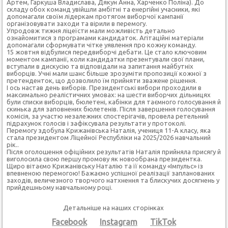
Артем, Гаркуша Владислава, Дякун Анна, Харченко Поліна). До
складу обох команд увійшли амбітні та енергійні учасники, які
допомагали своїм лідеркам протягом виборчої кампанії
організовувати заходи та вірили в перемогу.
Упродовж тижня ліцеїсти мали можливість детально
ознайомитися з програмами кандидаток. Агітаційні матеріали
допомагали сформувати чітке уявлення про кожну команду.
15 жовтня відбулися передвиборчі дебати. Це стало ключовим
моментом кампанії, коли кандидатки презентували свої плани,
вступали в дискусію та відповідали на запитання майбутніх
виборців. Учні мали шанс більше зрозуміти пропозиції кожної з
претенденток, що дозволило їм прийняти зважене рішення.
І ось настав день виборів. Президентські вибори проходили в
максимально реалістичних умовах: на шести виборчих дільницях
були списки виборців, бюлетені, кабінки для таємного голосування й
скинька для заповнених бюлетенів. Після завершення голосування
комісія, за участю незалежних спостерігачів, провела ретельний
підрахунок голосів і зафіксувала результати у протоколі.
Перемогу здобула Крижанівська Наталія, учениця 11-А класу, яка
стала президентом Ліцейної Республіки на 2025/2026 навчальний
рік..
Після оголошення офіційних результатів Наталія прийняла присягу й
виголосила свою першу промову як новообрана президентка.
Щиро вітаємо Крижанівську Наталію та її команду «Імпульс» із
впевненою перемогою! Бажаємо успішної реалізації запланованих
заходів, величезного творчого натхнення та блискучих досягнень у
прийдешньому навчальному році.
Детальніше на наших сторінках
Facebook
Instagram
TikTok