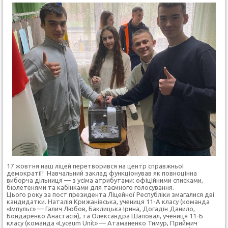
17 жовтня наш ліцей перетворився на центр справжньої
демократії! Навчальний заклад функціонував як повноцінна
виборча дільниця — з усіма атрибутами: офіційними списками,
бюлетенями та кабінками для таємного голосування.
Цього року за пост президента Ліцейної Республіки змагалися дві
кандидатки. Наталія Крижанівська, учениця 11-А класу (команда
«Імпульс» — Галич Любов, Баклицька Ірина, Догадін Данило,
Бондаренко Анастасія), та Олександра Шаповал, учениця 11-Б
класу (команда «Lyceum Unit» — Атаманенко Тимур, Приймич