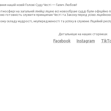
ання нашій новій Голові Суду Честі — Галич Любові!
атмосфері на загальній лінійці ліцею всі новообрані судді були офіційно
їхню готовність служити принципам Честі та Закону перед усією ліцейно
му складу мудрості, неупередженості та успіху в служінні Ліцейній респу
Детальніше на наших сторінках
Facebook
Instagram
TikT