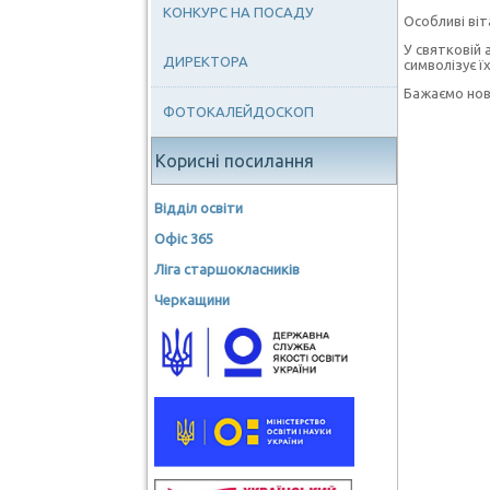
КОНКУРС НА ПОСАДУ
Особливі віт
У святковій 
ДИРЕКТОРА
символізує 
Бажаємо ново
ФОТОКАЛЕЙДОСКОП
Корисні посилання
Відділ освіти
Офіс 365
Ліга старшокласників
Черкащини