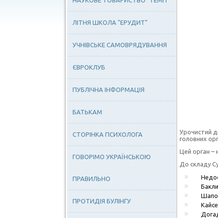
НАУКОВЕ ТОВАРИСТВО "ТЕМП"
ЛІТНЯ ШКОЛА "ЕРУДИТ"
УЧНІВСЬКЕ САМОВРЯДУВАННЯ
ЄВРОКЛУБ
ПУБЛІЧНА ІНФОРМАЦІЯ
БАТЬКАМ
Урочистий д
СТОРІНКА ПСИХОЛОГА
головних орг
Цей орган – 
ГОВОРІМО УКРАЇНСЬКОЮ
До складу Су
Недос
ПРАВИЛЬНО
Бакли
Шапо
ПРОТИДІЯ БУЛІНГУ
Кайс
Дога