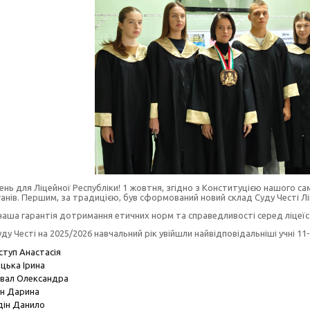
ень для Ліцейної Республіки! 1 жовтня, згідно з Конституцією нашого с
анів. Першим, за традицією, був сформований новий склад Суду Честі Лі
наша гарантія дотримання етичних норм та справедливості серед ліцеїс
ду Честі на 2025/2026 навчальний рік увійшли найвідповідальніші учні 11
туп Анастасія
цька Ірина
вал Олександра
ен Дарина
дін Данило