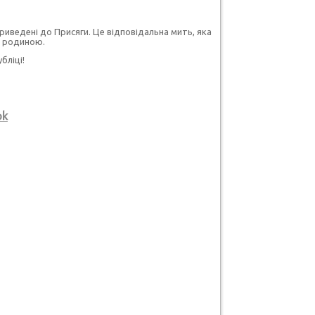
 приведені до Присяги. Це відповідальна мить, яка
ю родиною.
бліці!
ok