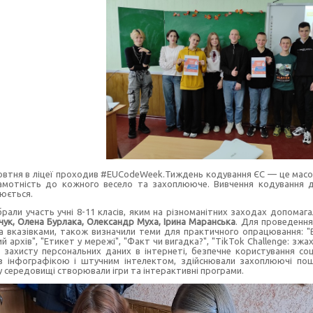
жовтня в ліцеї проходив #EUCodeWeek.Тиждень кодування ЄС — це масов
амотність до кожного весело та захоплююче. Вивчення кодування д
юється.
брали участь учні 8-11 класів, яким на різноманітних заходах допомага
чук, Олена Бурлака, Олександр Муха, Ірина Маранська
.
Для проведення
а вказівками, також визначили теми для практичного опрацювання:
"
ий архів", "Етикет у мережі", "Факт чи вигадка?", "TikTok Challenge: зжах
 захисту персональних даних в інтернеті, безпечне користування со
 інфографікою і штучним інтелектом, здійснювали захоплюючі пошу
 середовищі створювали ігри та інтерактивні програми.