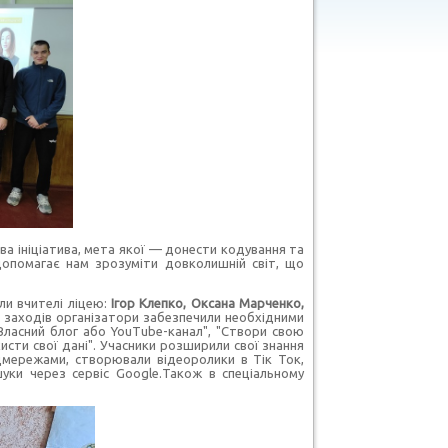
а ініціатива, мета якої — донести кодування та
опомагає нам зрозуміти довколишній світ, що
ли вчителі ліцею:
Ігор Клепко, Оксана Марченко,
 заходів організатори забезпечили необхідними
Власний блог або YouTube-канал", "Створи свою
исти свої дані".
Учасники розширили свої знання
цмережами, створювали відеоролики в Тік Ток,
ки через сервіс Google.Також в спеціальному