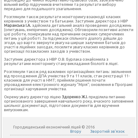
відповідно до чинної нормативно-правової бази, забезпечено
вільний вибір підручників вчителями та результати вибору
передано для подальшого узагальнення.
Розглянули також результати моніторингу взаємодії класних
керівників з учнівством та батьками. Заступник директора з НВР
Маранська І.А.
здійснила детальний аналіз проведених досліджень
(опитувань, емпіричних досліджень). Обговорили позитивні аспекти
цієї роботи, поміркували над причинами окремих суперечливих
питань у цій роботі. За підсумкаси спільного діалогу дійшли до
згоди, що варто звернути увагу на ширше залучення батьків до
участі в ліцейних заходах, посилити увагу класних керівників до
організації позакласних заходів з учнівством.
Заступник директора з НВР О.В. Бурлака ознайомила з
результатами моніторнигу стану викладання біології в ліцеї.
Розглянули також ряд важливих організаційних питань: звільнення
від проходження ДПА учнівства 9 та 11 класів, стан реєстрації 11-
класників для участі в НМТ; прийняли рішення почати
упровадження електронного журналу "Мрія"; оновлення в Програмі
організації харчування учнівства.
Окрему увагу директор ліцею
Здоренко Ж.І.
приділила питанню
організованого завершення навчального року, вчасного заповнення
шкільної документації, підготовки документів для вручення
випускникам.
Городищенський економічний ліцей © 2016
Вгору
Зворотній зв'язок