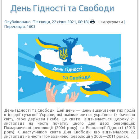
День Гідності та Свободи
Опубліковано: П'ятниця, 22 січня 2021, 08:18
|
Надрукувати
|
Перегляди: 1603
День
Гідності
т
а
Свободи
.
Цей день — день вшанування тих подій
в історії сучасної України, які змінили життя українців, їх бачення
світу, своєї держави і себе. Це свято відзначається щороку 21
листопада на честь початку цього дня двох революцій:
Помаранчевої революції (2004 року) та Революції Гідності (2013
року). Є наступником свята Дня Свободи, що відзначалося 22
листопада на честь Помаранчевої революції у 2005—2011 роках.