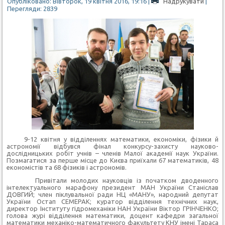
Опубліковано: Вівторок, 19 квітня 2016, 19:16
|
Надрукувати
|
Перегляди: 2839
9-12 квітня у відділеннях математики, економіки, фізики й
астрономії відбувся фінал конкурсу-захисту науково-
дослідницьких робіт учнів – членів Малої академії наук України.
Позмагатися за перше місце до Києва приїхали 67 математиків, 48
економістів та 68 фізиків і астрономів.
Привітали молодих науковців із початком дводенного
інтелектуального марафону президент МАН України Станіслав
ДОВГИЙ; член піклувальної ради НЦ «МАНУ», народний депутат
України Остап СЕМЕРАК; куратор відділення технічних наук,
директор Інституту гідромеханіки НАН України Віктор ГРІНЧЕНКО;
голова журі відділення математики, доцент кафедри загальної
математики механіко-математичного факультету КНУ імені Тараса