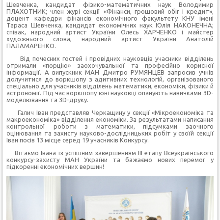
Шевченка, кандидат фізико-математичних наук Володимир
ПЛАХОТНИК; член журі секції «Фінанси, грошовий обіг і кредит»,
доцент кафедри фінансів економічного факультету КНУ імені
Тараса Шевченка, кандидат економічних наук Юлія НАКОНЕЧНА;
співак, народний артист України Олесь ХАРЧЕНКО і майстер
художнього слова, народний артист України Анатолій
ПАЛАМАРЕНКО.
Від почесних гостей і провідних науковців учасники відділень
отримали «порцію» заохочувальної та професійно корисної
інформації. А випускник МАН Дмитро РУМЯНЦЕВ запросив учнів
долучитися до воркшопу з адитивних технологій, організованого
спеціально для учасників відділень математики, економіки, фізики й
астрономії. Під час воркшопу юні науковці опанують навичками 3D-
моделювання та 3D-друку.
Галич Іван представляв Черкащину у секції «Мікроекономіка та
макроекономіка» відділення економіки. За результатами написання
контрольної роботи з математики, підсумками заочного
оцінювання та захисту науково-дослідницьких робіт у своїй секції
Іван посів 13 місце серед 19 учасників Конкурсу.
Вітаємо Івана із успішним завершенням ІІІ етапу Всеукраїнського
конкурсу-захисту МАН України та бажаємо нових перемог у
підкоренні економічних вершин!