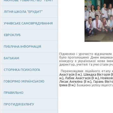
НАУКОВЕ ТОВАРИСТВО "ТЕМП"
ЛІТНЯ ШКОЛА "ЕРУДИТ"
УЧНІВСЬКЕ САМОВРЯДУВАННЯ
ЄВРОКЛУБ
ПУБЛІЧНА ІНФОРМАЦІЯ
Піднесено і урочисто відзначили 
було проголошено Днем вишиванки
БАТЬКАМ
конкурсу з української мови іме
директор, учителі та учні стали у
СТОРІНКА ПСИХОЛОГА
Переможцями ліцейного етапу ко
Анастасія (І м.)
,
Швидка Вікторія (ІІ 
м.), Лабик Анастасія (ІІ м.), Новіков
ГОВОРІМО УКРАЇНСЬКОЮ
Лисак Ангеліна (ІІ м.), Гарань Віктор
Ірина (ІІ м.)
Бажаємо успіху ліцеїст
ПРАВИЛЬНО
ПРОТИДІЯ БУЛІНГУ