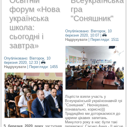
Освітній
Всеукраїнська
форум «Нова
гра
українська
"Соняшник"
школа:
Опубліковано: Вівторок, 10
сьогодні і
березня 2020, 10:07
|
Надрукувати
| Перегляди: 1511
завтра»
Опубліковано: Вівторок, 10
березня 2020, 12:33
|
Надрукувати
| Перегляди: 1455
Ліцеїсти взяли участь у
Всеукраїнській українознавчій грі
"Соняшник". Неочікувано,
пізнавально, корисно)))
Традиційно ми доторкаємося до
царини цікавих запитань.
Минулого року в нас були такі
5 березня 2020 року
заступник
переможці: Саєнко Анна - ІІ місце