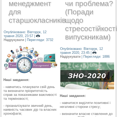
менеджмент
чи проблема?
для
(Поради
старшокласників
щодо
стресостійкості
Опубліковано: Вівторок, 12
випускникам)
травня 2020, 23:57
|
Надрукувати
| Перегляди: 3732
Опубліковано: Вівторок, 12
травня 2020, 23:45
|
Надрукувати
| Перегляди: 1886
Наші завдання:
- навчитись планувати свій день
та визначати пріоритетність
справ за показниками важливості
Наші завдання:
та терміновості;
- навчитися виділяти позитивні і
- проаналізувати звичний день,
негативні сторони стресу;
наявність часових дір та власних
хронофагів;
- визначити власне ставлення до