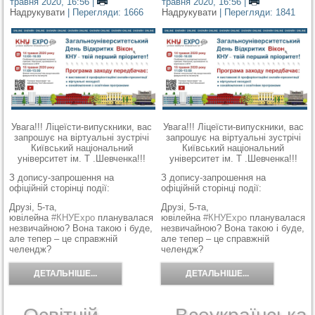
травня 2020, 16:56
|
травня 2020, 16:56
|
Надрукувати
| Перегляди: 1666
Надрукувати
| Перегляди: 1841
Увага!!! Ліцеїсти-випускники, вас
Увага!!! Ліцеїсти-випускники, вас
запрошує на віртуальні зустрічі
запрошує на віртуальні зустрічі
Київський національний
Київський національний
університет ім. Т .Шевченка!!!
університет ім. Т .Шевченка!!!
З допису-запрошення на
З допису-запрошення на
офіційній сторінці події:
офіційній сторінці події:
Друзі, 5-та,
Друзі, 5-та,
ювілейна
#
КНУЕхро
планувалася
ювілейна
#
КНУЕхро
планувалася
незвичайною
?
Вона такою і буде,
незвичайною
?
Вона такою і буде,
але тепер – це справжній
але тепер – це справжній
челендж
?
челендж
?
ДЕТАЛЬНІШЕ...
ДЕТАЛЬНІШЕ...