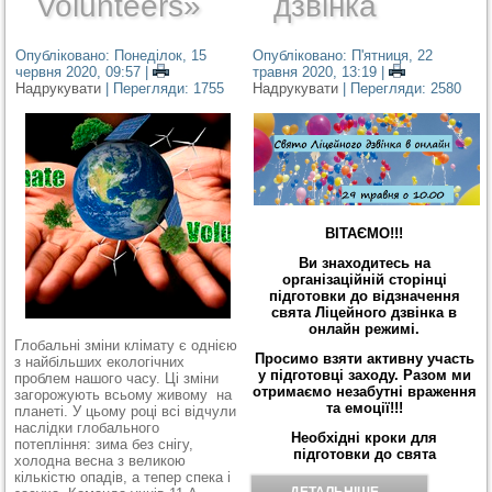
Volunteers»
дзвінка
Опубліковано: Понеділок, 15
Опубліковано: П'ятниця, 22
червня 2020, 09:57
|
травня 2020, 13:19
|
Надрукувати
| Перегляди: 1755
Надрукувати
| Перегляди: 2580
ВІТАЄМО!!!
Ви знаходитесь на
організаційній сторінці
підготовки до відзначення
свята Ліцейного дзвінка в
онлайн режимі.
Глобальні зміни клімату є однією
Просимо взяти активну участь
з найбільших екологічних
у підготовці заходу. Разом ми
проблем нашого часу. Ці зміни
отримаємо незабутні враження
загорожують всьому живому на
та емоції!!!
планеті. У цьому році всі відчули
наслідки глобального
Необхідні кроки для
потепління: зима без снігу,
підготовки до свята
холодна весна з великою
кількістю опадів, а тепер спека і
ДЕТАЛЬНІШЕ...