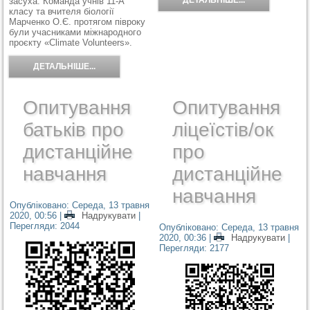
засуха. Команда учнів 11-А
класу та вчителя біології
Марченко О.Є. протягом півроку
були учасниками міжнародного
проєкту «Climate Volunteers».
ДЕТАЛЬНІШЕ...
Опитування
Опитування
батьків про
ліцеїстів/ок
дистанційне
про
навчання
дистанційне
навчання
Опубліковано: Середа, 13 травня
2020, 00:56
|
Надрукувати
|
Перегляди: 2044
Опубліковано: Середа, 13 травня
2020, 00:36
|
Надрукувати
|
Перегляди: 2177