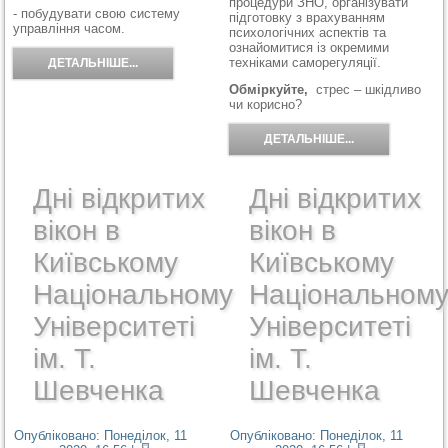
процедури ЗНО, організувати
- побудувати свою систему
підготовку з врахуванням
управління часом.
психологічних аспектів та
ознайомитися із окремими
техніками саморегуляції.
ДЕТАЛЬНІШЕ...
Обміркуйте,
стрес – шкідливо
чи корисно?
ДЕТАЛЬНІШЕ...
Дні відкритих
Дні відкритих
вікон в
вікон в
Київському
Київському
Національному
Національном
Університеті
Університеті
ім. Т.
ім. Т.
Шевченка
Шевченка
Опубліковано: Понеділок, 11
Опубліковано: Понеділок, 11