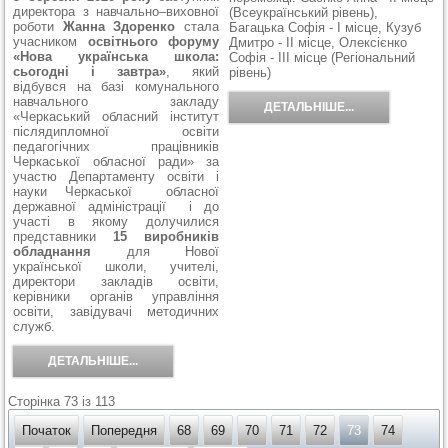
директора з навчально–виховної
(Всеукраїнський рівень),
роботи
Жанна Здоренко
стала
Багацька Софія - І місце, Кузуб
учасником
освітнього форуму
Дмитро - ІІ місце, Олексієнко
«Нова українська школа:
Софія - ІІІ місце (Регіональний
сьогодні і завтра»
, який
рівень)
відбувся на базі комунального
навчального закладу
ДЕТАЛЬНІШЕ...
«Черкаський обласний інститут
післядипломної освіти
педагогічних працівників
Черкаської обласної ради» за
участю Департаменту освіти і
науки Черкаської обласної
державної адміністрації і до
участі в якому долучилися
представники
15 виробників
обладнання
для Нової
української школи, учителі,
директори закладів освіти,
керівники органів управління
освіти, завідувачі методичних
служб.
ДЕТАЛЬНІШЕ...
Сторінка 73 із 113
Початок
Попередня
68
69
70
71
72
73
74