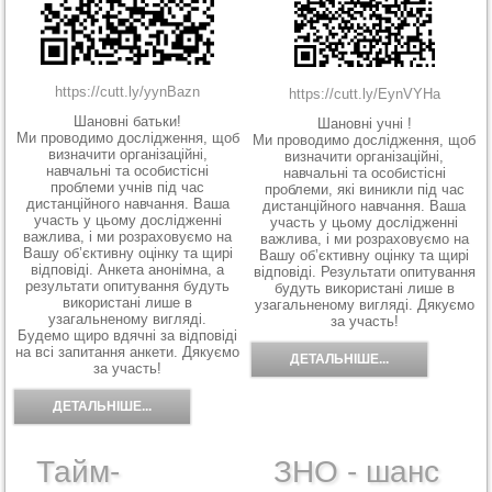
https://cutt.ly/yynBazn
https://cutt.ly/EynVYHa
Шановні батьки!
Шановні учні !
Ми проводимо дослідження, щоб
Ми проводимо дослідження, щоб
визначити організаційні,
визначити організаційні,
навчальні та особистісні
навчальні та особистісні
проблеми учнів під час
проблеми, які виникли під час
дистанційного навчання. Ваша
дистанційного навчання. Ваша
участь у цьому дослідженні
участь у цьому дослідженні
важлива, і ми розраховуємо на
важлива, і ми розраховуємо на
Вашу об’єктивну оцінку та щирі
Вашу об’єктивну оцінку та щирі
відповіді. Анкета анонімна, а
відповіді. Результати опитування
результати опитування будуть
будуть використані лише в
використані лише в
узагальненому вигляді. Дякуємо
узагальненому вигляді.
за участь!
Будемо щиро вдячні за відповіді
на всі запитання анкети. Дякуємо
ДЕТАЛЬНІШЕ...
за участь!
ДЕТАЛЬНІШЕ...
Тайм-
ЗНО - шанс