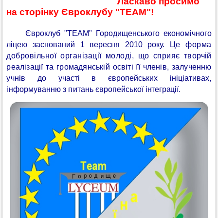
Ласкаво просимо
на сторінку Євроклубу "TEAM"!
Євроклуб "TEAM" Городищенського економічного
ліцею заснований 1 вересня 2010 року. Ц
е форма
добровільної організації молоді, що сприяє
творчій
реалізації та громадянській освіті її членів, залученню
учнів до
участі в європейських ініціативах,
інформуванню з питань європейської
інтеграції.