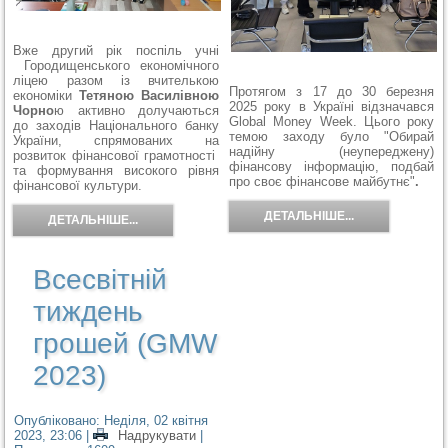
Вже другий рік поспіль учні
Городищенського економічного
ліцею разом із вчителькою
Протягом з 17 до 30 березня
економіки
Тетяною Василівною
2025 року в Україні відзначався
Чорно
ю активно долучаються
Global Money Week. Цього року
до заходів Національного банку
темою заходу було "Обирай
України, спрямованих на
надійну (неупереджену)
розвиток фінансової грамотності
фінансову інформацію, подбай
та формування високого рівня
про своє фінансове майбутнє"
.
фінансової культури.
ДЕТАЛЬНІШЕ...
ДЕТАЛЬНІШЕ...
Всесвітній
тиждень
грошей (GMW
2023)
Опубліковано: Неділя, 02 квітня
2023, 23:06
|
Надрукувати
|