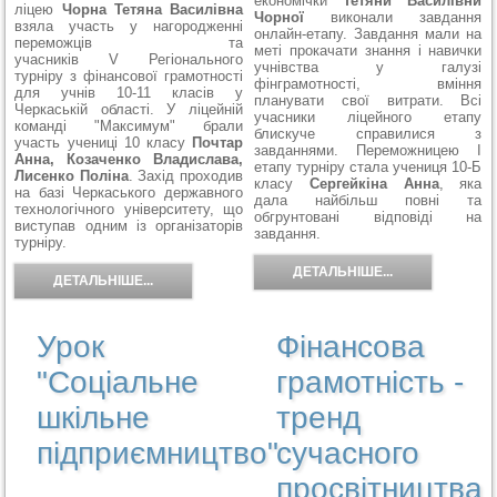
економічки
Тетяни Василівни
ліцею
Чорна Тетяна Василівна
Чорної
виконали завдання
взяла участь у нагородженні
онлайн-етапу. Завдання мали на
переможців та
меті прокачати знання і навички
учасників V Регіонального
учнівства у галузі
турніру з фінансової грамотності
фінграмотності, вміння
для учнів 10-11 класів у
планувати свої витрати. Всі
Черкаській області. У ліцейній
учасники ліцейного етапу
команді "Максимум" брали
блискуче справилися з
участь учениці 10 класу
Почтар
завданнями. Переможницею І
Анна, Козаченко Владислава,
етапу турніру стала учениця 10-Б
Лисенко Поліна
. Захід проходив
класу
Сергейкіна Анна
, яка
на базі Черкаського державного
дала найбільш повні та
технологічного університету, що
обгрунтовані відповіді на
виступав одним із організаторів
завдання.
турніру.
ДЕТАЛЬНІШЕ...
ДЕТАЛЬНІШЕ...
Урок
Фінансова
"Соціальне
грамотність -
шкільне
тренд
підприємництво"
сучасного
просвітництва