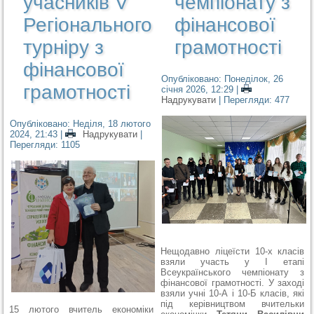
учасників V
чемпіонату з
Регіонального
фінансової
турніру з
грамотності
фінансової
Опубліковано: Понеділок, 26
грамотності
січня 2026, 12:29
|
Надрукувати
| Перегляди: 477
Опубліковано: Неділя, 18 лютого
2024, 21:43
|
Надрукувати
|
Перегляди: 1105
Нещодавно ліцеїсти 10-х класів
взяли участь у І етапі
Всеукраїнського чемпіонату з
фінансової грамотності. У заході
взяли учні 10-А і 10-Б класів, які
під керівництвом вчительки
15 лютого вчитель економіки