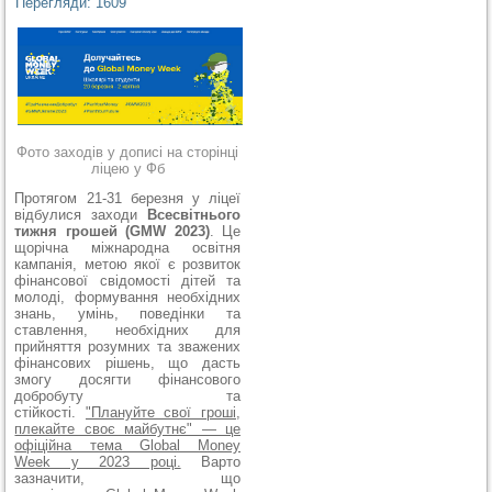
Перегляди: 1609
Фото заходів у дописі на сторінці
ліцею у Фб
Протягом 21-31 березня у ліцеї
відбулися заходи
Всесвітнього
тижня грошей (GMW 2023)
. Це
щорічна міжнародна освітня
кампанія, метою якої є розвиток
фінансової свідомості дітей та
молоді, формування необхідних
знань, умінь, поведінки та
ставлення, необхідних для
прийняття розумних та зважених
фінансових рішень, що дасть
змогу досягти фінансового
добробуту та
стійкості.
"Плануйте свої гроші,
плекайте своє майбутнє" — це
офіційна тема Global Money
Week у 2023 році.
Варто
зазначити, що