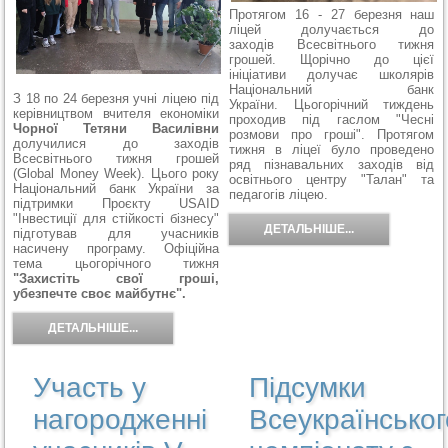
Протягом 16 - 27 березня наш
ліцей долучається до
заходів Всесвітнього тижня
грошей. Щорічно до цієї
ініціативи долучає школярів
Національний банк
З 18 по 24 березня учні ліцею під
України. Цьогорічний тиждень
керівництвом вчителя економіки
проходив під гаслом "Чесні
Чорної Тетяни Василівни
розмови про гроші". Протягом
долучилися до заходів
тижня в ліцеї було проведено
Всесвітнього тижня грошей
ряд пізнавальних заходів від
(Global Money Week). Цього року
освітнього центру "Талан" та
Національний банк України за
педагогів ліцею.
підтримки Проєкту USAID
"Інвестиції для стійкості бізнесу"
ДЕТАЛЬНІШЕ...
підготував для учасників
насичену програму. Офіційна
тема цьогорічного тижня
"Захистіть свої гроші,
убезпечте своє майбутнє".
ДЕТАЛЬНІШЕ...
Участь у
Підсумки
нагородженні
Всеукраїнськог