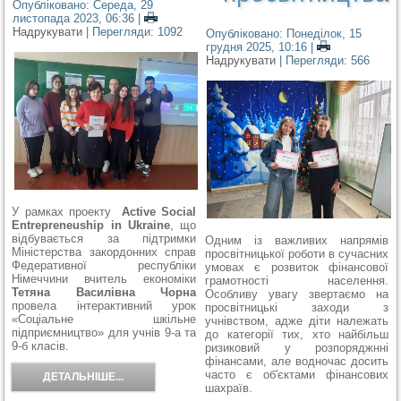
Опубліковано: Середа, 29
листопада 2023, 06:36
|
Надрукувати
| Перегляди: 1092
Опубліковано: Понеділок, 15
грудня 2025, 10:16
|
Надрукувати
| Перегляди: 566
У рамках проекту
Active Social
Entrepreneuship in Ukraine
, що
відбувається за підтримки
Одним із важливих напрямів
Міністерства закордонних справ
просвітницької роботи в сучасних
Федеративної республіки
умовах є розвиток фінансової
Німеччини вчитель економіки
грамотності населення.
Тетяна Василівна Чорна
Особливу увагу звертаємо на
провела інтерактивний урок
просвітницькі заходи з
«Соціальне шкільне
учнівством, адже діти належать
підприємництво» для учнів 9-а та
до категорії тих, хто найбільш
9-б класів.
ризиковий у розпоряджнні
фінансами, але водночас досить
часто є об'єктами фінансових
ДЕТАЛЬНІШЕ...
шахраїв.