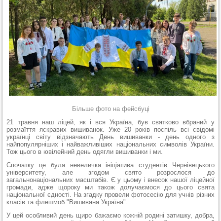
Більше фото на фейсбуці
21 травня наш ліцей, як і вся Україна, був святково вбраний у
розмаїття яскравих вишиванок. Уже 20 років поспіль всі свідомі
українці світу відзначають День вишиванки - день одного з
найпопулярніших і найважливіших національних символів України.
Тож цього в ювілейний день одягли вишиванки і ми.
Спочатку це була невеличка ініціатива студентів Чернівецького
університету, але згодом свято розрослося до
загальнонаціональних масштабів. Є у цьому і внесок нашої ліцейної
громади, адже щороку ми також долучаємося до цього свята
національної єдності. На згадку провели фотосесію для учнів різних
класів та флешмоб "Вишивана Україна".
У цей особливий день щиро бажаємо кожній родині затишку, добра,