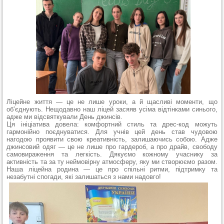
Ліцейне життя — це не лише уроки, а й щасливі моменти, що
об’єднують. Нещодавно наш ліцей засяяв усіма відтінками синього,
адже ми відсвяткували День джинсів.
Ця ініціатива довела: комфортний стиль та дрес-код можуть
гармонійно поєднуватися. Для учнів цей день став чудовою
нагодою проявити свою креативність, залишаючись собою. Адже
джинсовий одяг — це не лише про гардероб, а про драйв, свободу
самовираження та легкість. Дякуємо кожному учаснику за
активність та за ту неймовірну атмосферу, яку ми створюємо разом.
Наша ліцейна родина — це про спільні ритми, підтримку та
незабутні спогади, які залишаться з нами надовго!