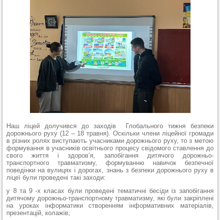
Наш ліцей долучився до заходів Глобального тижня безпеки
дорожнього руху (12 – 18 травня). Оскільки члени ліцейної громади
в різних ролях виступають учасниками дорожнього руху, то з метою
формування в учасників освітнього процесу свідомого ставлення до
свого життя і здоров’я, запобігання дитячого дорожньо-
транспортного травматизму, формуванню навичок безпечної
поведінки на вулицях і дорогах, знань з безпеки дорожнього руху в
ліцеї були проведені такі заходи:
у 8 та 9 -х класах були проведені тематичні бесіди із запобігання
дитячому дорожньо-транспортному травматизму, які були закріплені
на уроках інформатики створенням інформативних матеріалів,
презентацій, колажів;