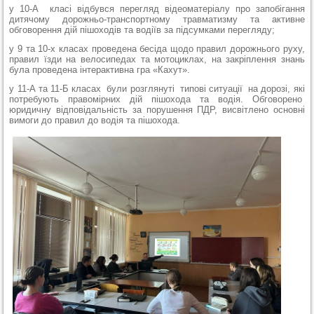
у 10-А класі відбувся перегляд відеоматеріалу про запобігання
дитячому дорожньо-транспортному травматизму та активне
обговорення дій пішоходів та водіїв за підсумками перегляду;
у 9 та 10-х класах проведена бесіда щодо правил дорожнього руху,
правил їзди на велосипедах та мотоциклах, на закріплення знань
була проведена інтерактивна гра «Кахут».
у 11-А та 11-Б класах були розглянуті типові ситуації на дорозі, які
потребують правомірних дій пішохода та водія. Обговорено
юридичну відповідальність за порушення ПДР, висвітлено основні
вимоги до правил до водія та пішохода.