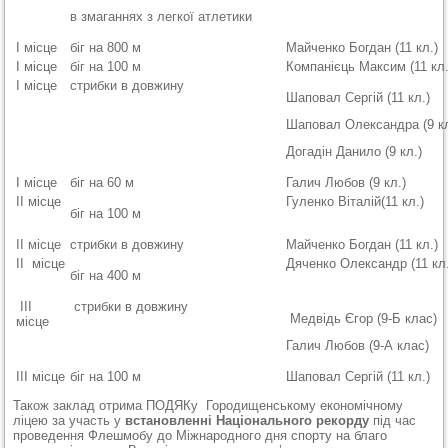
в змаганнях з легкої атлетики
І місце
біг на 800 м
Майченко Богдан (11 кл.)
І місце
біг на 100 м
Компанієць Максим (11 кл.
І місце
стрибки в довжину
Шаповал Сергій (11 кл.)
Шаповал Олександра (9 кл
Догадін Данило (9 кл.)
І місце
біг на 60 м
Галич Любов (9 кл.)
ІІ місце
Гуленко Віталій(11 кл.)
біг на 100 м
ІІ місце
стрибки в довжину
Майченко Богдан (11 кл.)
ІІ місце
Дяченко Олександр (11 кл
біг на 400 м
ІІІ
стрибки в довжину
Медвідь Єгор (9-Б клас)
місце
Галич Любов (9-А клас)
ІІІ місце
біг на 100 м
Шаповал Сергій (11 кл.)
Також заклад отрима ПОДЯКу Городищенському економічному
ліцею за участь у
встановленні Національного рекорду
під час
проведення Флешмобу до Міжнародного дня спорту на благо