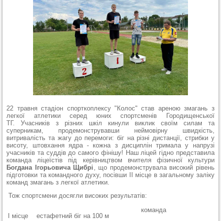
22 травня стадіон спорткоплексу "Колос" став ареною змагань з
легкої атлетики серед юних спортсменів Городищенської
ТГ. Учасників з різних шкіл кинули виклик своїм силам та
суперникам, продемонструвавши неймовірну швидкість,
витривалість та жагу до перемоги: біг на різні дистанції, стрибки у
висоту, штовхання ядра - кожна з дисциплін тримала у напрузі
учасників та суддів до самого фінішу! Наш ліцей гідно представила
команда ліцеїстів під керівництвом вчителя фізичної культури
Богдана Ігорьовича Щибрі
, що продемонструвала високий рівень
підготовки та командного духу, посівши ІІ місце в загальному заліку
команд змагань з легкої атлетики.
Тож спортсмени досягли високих результатів:
команда
І місце
естафетний біг на 100 м