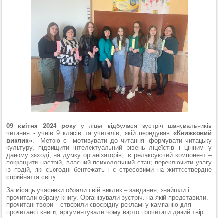
09 квітня 2024 року
у ліцеї відбулася зустріч шанувальників
читання - учнів 9 класів та учителів, якій передував
«Книжковий
виклик»
.
Метою є мотивувати до читання, формувати читацьку
культуру, підвищити інтелектуальний рівень ліцеїстів і цінним у
даному заході, на думку організаторів, є релаксуючий компонент –
покращити настрій, власний психологічний стан; переключити увагу
із подій, які сьогодні бентежать і є стресовими на життєствердне
сприйняття світу.
За місяць учасники обрали свій виклик – завдання, знайшли і
прочитали обрану книгу. Організували зустріч, на якій представили,
прочитані твори – створили своєрідну рекламну кампанію для
прочитаної книги, аргументували чому варто прочитати даний твір.