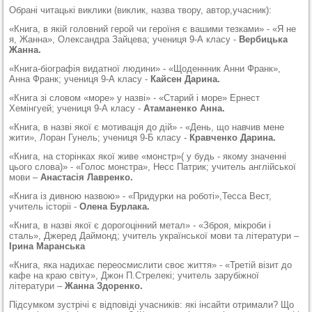
Обрані читацькі виклики (виклик, назва твору, автор,учасник):
«Книга, в якій головний герой чи героїня є вашими тезками» - «Я не
я, Жанна», Олександра Зайцева; учениця 9-А класу -
Вербицька
Жанна.
«Книга-біографія видатної людини» - «Щоденнник Анни Франк»,
Анна Франк; учениця 9-А класу -
Кайсен Дарина.
«Книга зі словом «море» у назві» - «Старий і море» Ернест
Хемінгуей; учениця 9-А класу -
Атаманенко Анна.
«Книга, в назві якої є мотивація до дій» - «День, що навчив мене
жити», Лоран Гунель; учениця 9-Б класу -
Кравченко Дарина.
«Книга, на сторінках якої живе «монстр»( у будь - якому значенні
цього слова)» - «Голос монстра», Несс Патрик; учитель англійської
мови –
Анастасія Лавренко.
«Книга із дивною назвою» - «Придурки на роботі»,Тесса Вест,
учитель історіі -
Олена Бурлака.
«Книга, в назві якої є дорогоцінний метал» - «Зброя, мікроби і
сталь», Джеред Даймонд; учитель української мови та літератури –
Ірина Маранська
«Книга, яка надихає переосмислити своє життя» - «Третій візит до
кафе на краю світу», Джон П.Стрелекі; учитель зарубіжної
літератури –
Жанна Здоренко.
Підсумком зустрічі є відповіді учасників: які інсайти отримали? Що