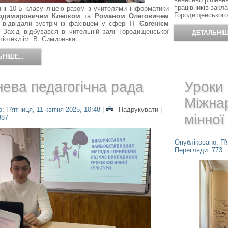
працівників закла
чні 10-Б класу ліцею разом з учителями інформатики
Городищенського 
лодимировичем Клепком
та
Романом Олеговичем
відвідали зустріч із фахівцем у сфері IT
Євгенієм
. Захід відбувався в чительній залі Городищенської
ДЕТАЛЬНІШЕ
бліотеки ім. В. Симиренка.
НІШЕ...
нева педагогічна рада
Уроки 
Міжнар
: П'ятниця, 11 квітня 2025, 10:48
|
Надрукувати
|
мінної
887
Опубліковано: П'я
Перегляди: 773