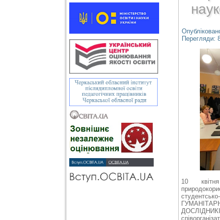
наук
Опубліковано
Перегляди: 
10 квітня
природоко
студентсько
ГУМАНІТ
ДОСЛІДНИ
співорганіза