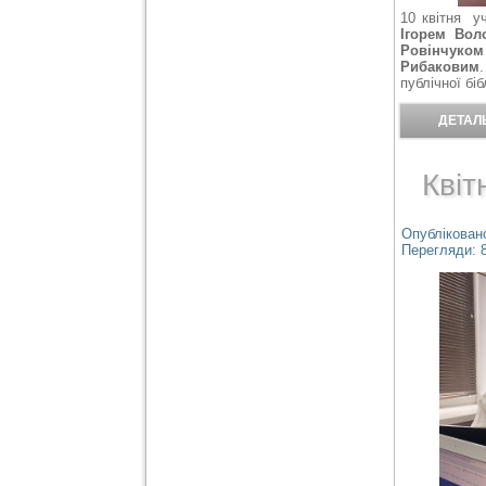
10 квітня у
Ігорем Во
Ровінчуком
Рибаковим
публічної бі
ДЕТАЛЬ
Квіт
Опубліковано
Перегляди: 