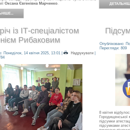
мії
Оксана Євгенівна Марченко
.
ДЕТАЛЬНІШЕ
НІШЕ...
річ із ІТ-спеціалістом
Підсум
енієм Рибаковим
Опубліковано: По
Перегляди: 809
: Понеділок, 14 квітня 2025, 13:01
|
Надрукувати
|
784
8 квітня відбулос
Городищенської м
підсумки атестаці
підсумками атест
винесено рішення