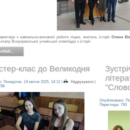
иректора з навчально-виховної роботи ліцею, вчитель історії
Олена Ві
 етапу Всеукраїнської учнівської олімпіади з історії.
НІШЕ...
стер-клас до Великодня
Зустрі
літера
: Понеділок, 14 квітня 2025, 14:12
|
Надрукувати
|
"Слов
799
Опубліковано: По
Перегляди: 793