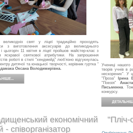
і великодніх свят у ліцеї традиційно проходять
аси з виготовлення аксесуарів до великоднього
і цьогоріч 11 квітня в ліцеї пройшов майстер-клас з
я яскравої святкової атри
бутики.
На запрошення
їстів роботі в стилі "хендмейд" люб
’
язно відгукнулась
нтру дитячої та юнацької творчості
, керівник
гуртка
“
Учениці нашого 
йдамака Оксана Володимирівна
.
творів учнів в 
нескорених". У ц
"Проза"
Ірина 
НІШЕ...
"Поезія"
Анаст
Письменна
. То
конкурсу.
ДЕТАЛЬНІШЕ
одищенський економічний
"Пліч-о
й - співорганізатор
Опубліковано: По