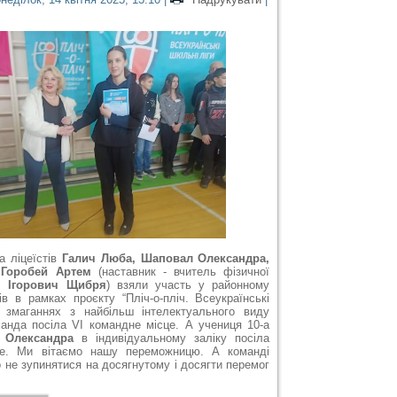
а ліцеїстів
Галич Люба, Шаповал Олександра,
 Горобей Артем
(наставник - вчитель фізичної
н Ігорович Щибря
) взяли участь у районному
ів в рамках проєкту “Пліч-о-пліч. Всеукраїнські
У змаганнях з найбільш інтелектуального виду
анда посіла VI командне місце. А учениця 10-а
 Олександра
в індивідуальному заліку посіла
сце. Ми вітаємо нашу переможницю. А команді
 не зупинятися на досягнутому і досягти перемог