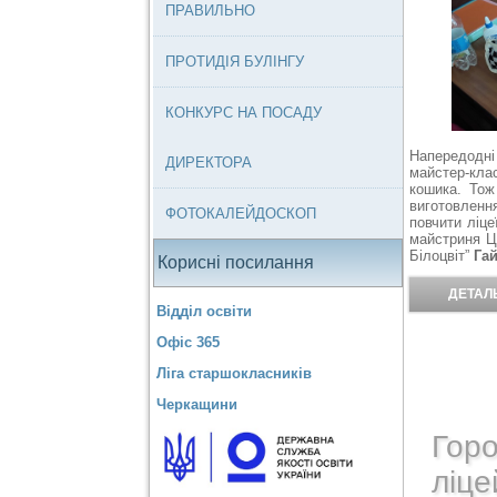
ПРАВИЛЬНО
ПРОТИДІЯ БУЛІНГУ
КОНКУРС НА ПОСАДУ
Напередодн
ДИРЕКТОРА
майстер-кл
кошика. Тож 
виготовленн
ФОТОКАЛЕЙДОСКОП
повчити ліце
майстриня Це
Білоцвіт”
Га
Корисні посилання
ДЕТАЛЬ
Відділ освіти
Офіс 365
Ліга старшокласників
Черкащини
Гор
ліце