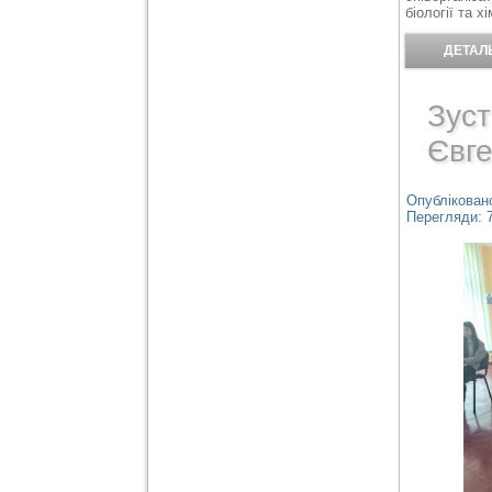
біології та хі
ДЕТАЛЬ
Зуст
Євг
Опубліковано
Перегляди: 