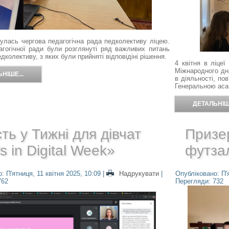
булась чергова педагогічна рада педколективу ліцею.
агогічної ради були розглянуті ряд важливих питань
едколективу, з яких були прийняті відповідіні рішення.
4 квітня в ліцеї
Міжнародного дня
НІШЕ...
в діяльності, пов
Генеральною ас
ДЕТАЛЬНІШЕ
ть у Тижні для дівчат
Призер
ls in Digital Week»
футза
: П'ятниця, 11 квітня 2025, 10:09
|
Надрукувати
|
Опубліковано: П'я
762
Перегляди: 732