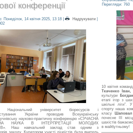
ової конференції
Перегляди: 760
: Понеділок, 14 квітня 2025, 13:18
|
Надрукувати
|
802
10 квітня команд
Ткаченко Іван,
культури
Богда
етапі ігор з шах
шкільні ліги”. 
спорту наша ком
 Національний університет біоресурсів і
класу
Шаповал
ристування України проводив Всеукраїнську
почесне ІІІ мі
-учнівську науково-практичну конференцію «СУЧАСНА
шахістів бажаємо
АРНА НАУКА В ІНТЕРПРЕТАЦІЇ МОЛОДИХ
в майбутньому!
КІВ».
Наш навчальний заклад став одним з
торів заходу. Куратором участі ліцеїстів була вчитель