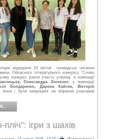
ліцею відвідали 10 квітня громадські читання
рамках Обласного літературного конкурсу "Слово
ьому конкурсі взяли участь учениці: в номінації
Баклицька, Олександра Зінченко
; у номінації
асія Бондаренко, Дарина Кайсен, Вікторія
ж вони і були запрошені на зібрання учасників
...
-пліч": ігри з шахів
неділок, 14 квітня 2025, 13:10
|
Надрукувати
|