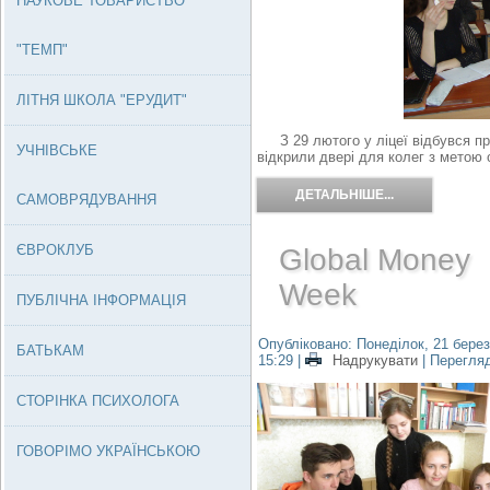
НАУКОВЕ ТОВАРИСТВО
"ТЕМП"
ЛІТНЯ ШКОЛА "ЕРУДИТ"
З 29 лютого у ліцеї відбувся пр
УЧНІВСЬКЕ
відкрили двері для колег з метою 
ДЕТАЛЬНІШЕ...
САМОВРЯДУВАННЯ
ЄВРОКЛУБ
Global Money
Week
ПУБЛІЧНА ІНФОРМАЦІЯ
Опубліковано: Понеділок, 21 берез
БАТЬКАМ
15:29
|
Надрукувати
| Перегля
СТОРІНКА ПСИХОЛОГА
ГОВОРІМО УКРАЇНСЬКОЮ