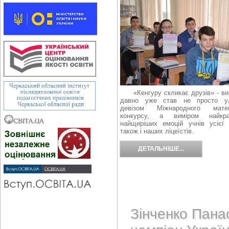
«Кенгуру скликає друзів» - вис
давно уже став не просто у
девізом Міжнародного матем
конкурсу, а виміром найк
найщиріших емоцій учнів усієї 
також і наших ліцеїстів.
ДЕТАЛЬНІШЕ...
Зінченко Пана