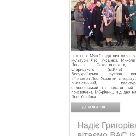
лютого в Музеї видатних діячів у
культури Лесі Українки, Миколи
Панаса Саксаганського, 
Старицького (м.Київ) ві
Всеукраїнська наукова кон
«Феномен Лесі Українки: літерату
лінгвістичний, культурол
філософський та педагогічний 
присвячена 145-річниці від дня 
Лесі Українки.
ДЕТАЛЬНІШЕ...
Надіє Григорів
вітаємо ВАС із