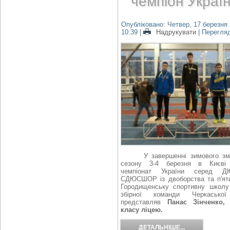
чемпіон Україн
Опубліковано: Четвер, 17 березня 
10:39
|
Надрукувати
| Перегля
У завершенні зимового зма
сезону 3-4 березня в Києві 
чемпіонат України серед 
СДЮСШОР із двоборства та п'ят
Городищенську спортивну школу
збірної команди Черкаської
представляв
Панас Зінченко,
класу ліцею.
ДЕТАЛЬНІШЕ...