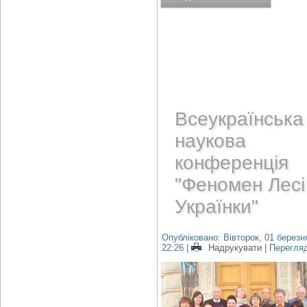
Всеукраїнська
наукова
конференція
"Феномен Лесі
Українки"
Опубліковано: Вівторок, 01 березн
22:26
|
Надрукувати
| Перегля