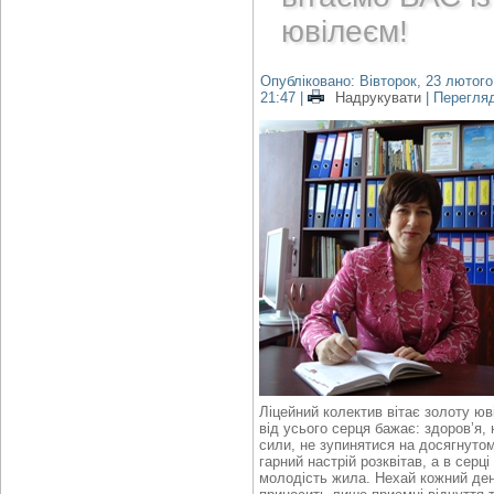
ювілеєм!
Опубліковано: Вівторок, 23 лютого
21:47
|
Надрукувати
| Перегля
Ліцейний колектив вітає золоту юв
від усього серця бажає: здоров’я, 
сили, не зупинятися на досягнуто
гарний настрій розквітав, а в серці
молодість жила. Нехай кожний де