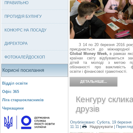
ПРАВИЛЬНО
ПРОТИДІЯ БУЛІНГУ
КОНКУРС НА ПОСАДУ
ДИРЕКТОРА
З 14 по 20 березня 2016 року
приєднається до міжнародної і
Global Money Week,
в рамках яко
ФОТОКАЛЕЙДОСКОП
країнах світу відбуваються з
дітей та молоді з метою пі
обізнаності про важливість ф
Корисні посилання
освіти і фінансової грамотності.
ДЕТАЛЬНІШЕ...
Відділ освіти
Офіс 365
Кенгуру склик
Ліга старшокласників
друзів
Черкащини
Опубліковано: Субота, 19 березня 
11:11
|
Надрукувати
| Перегляд