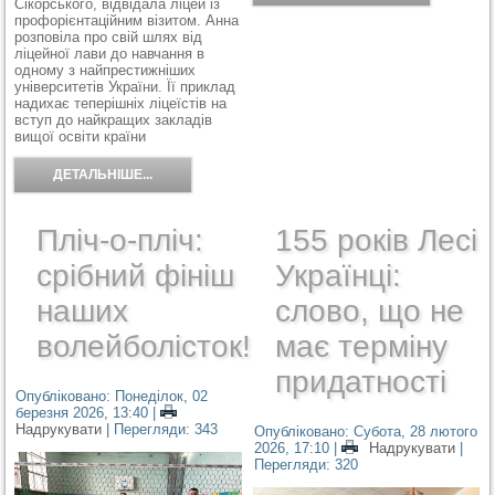
Сікорського, відвідала ліцей із
профорієнтаційним візитом. Анна
розповіла про свій шлях від
ліцейної лави до навчання в
одному з найпрестижніших
університетів України. Її приклад
надихає теперішніх ліцеїстів на
вступ до найкращих закладів
вищої освіти країни
ДЕТАЛЬНІШЕ...
Пліч-о-пліч:
155 років Лесі
срібний фініш
Українці:
наших
слово, що не
волейболісток!
має терміну
придатності
Опубліковано: Понеділок, 02
березня 2026, 13:40
|
Надрукувати
| Перегляди: 343
Опубліковано: Субота, 28 лютого
2026, 17:10
|
Надрукувати
|
Перегляди: 320