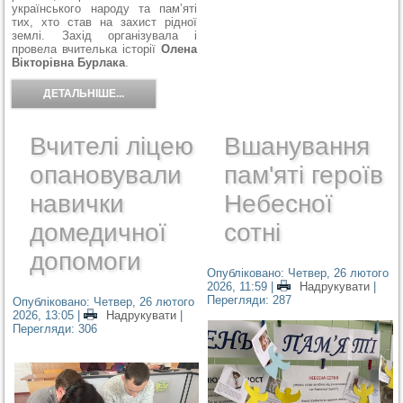
українського народу та пам’яті
тих, хто став на захист рідної
землі. Захід організувала і
провела вчителька історії
Олена
Вікторівна Бурлака
.
ДЕТАЛЬНІШЕ...
Вчителі ліцею
Вшанування
опановували
пам'яті героїв
навички
Небесної
домедичної
сотні
допомоги
Опубліковано: Четвер, 26 лютого
2026, 11:59
|
Надрукувати
|
Перегляди: 287
Опубліковано: Четвер, 26 лютого
2026, 13:05
|
Надрукувати
|
Перегляди: 306