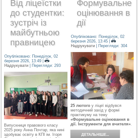
Від ліцеїстки
Формувальне
до студентки:
оцінювання в
зустріч із
дії
майбутньою
Опубліковано: Понеділок, 02
правницею
березня 2026, 13:45
|
Надрукувати
| Перегляди: 304
Опубліковано: Понеділок, 02
березня 2026, 13:49
|
Надрукувати
| Перегляди: 293
25 лютого
у ліцеї відбувся
методичний захід у формі
практикуму на тему
«Формувальне оцінювання в
дії. Інструменти для вчителя»
.
Випускниця правового класу
2025 року Анна Почтар, яка нині
здобуває освіту в КПІ ім. Ігоря
ДЕТАЛЬНІШЕ...