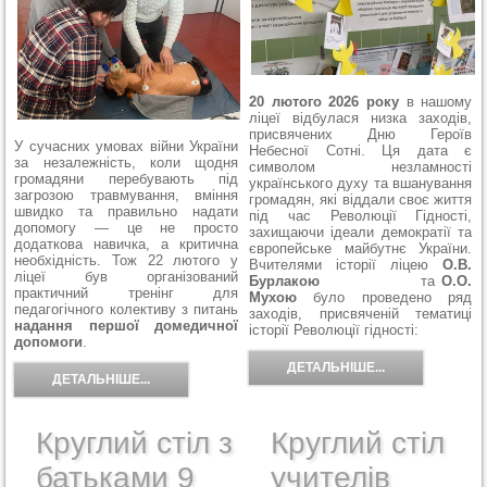
20 лютого 2026 року
в нашому
ліцеї відбулася низка заходів,
присвячених Дню Героїв
У сучасних умовах війни України
Небесної Сотні. Ця дата є
за незалежність, коли щодня
символом незламності
громадяни перебувають під
українського духу та вшанування
загрозою травмування, вміння
громадян, які віддали своє життя
швидко та правильно надати
під час Революції Гідності,
допомогу — це не просто
захищаючи ідеали демократії та
додаткова навичка, а критична
європейське майбутнє України.
необхідність. Тож 22 лютого у
Вчителями історії ліцею
О.В.
ліцеї був організований
Бурлакою
та
О.О.
практичний тренінг для
Мухою
було проведено ряд
педагогічного колективу з питань
заходів, присвяченій тематиці
надання першої домедичної
історії Революції гідності:
допомоги
.
ДЕТАЛЬНІШЕ...
ДЕТАЛЬНІШЕ...
Круглий стіл з
Круглий стіл
батьками 9
учителів