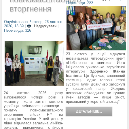
Перегляди: 283
вторгнення
Опубліковано: Четвер, 26 лютого
2026, 13:39
|
Надрукувати
|
Перегляди: 316
23 лютого у ліцеї відбувся
незвичайний літературний івент
«Побачення з книгою». Його
ініціювала учителька зарубіжної
літератури
Здоренко Жанна
Іванівна
, Це був час, сповнений
таємниць, адже головні герої
зустрічі були дбайливо загорнуті
у крафтовий папір. Жодних
24 лютого 2026 року
яскравих обкладинок чи гучних
виповнилося чотири роки з
імен авторів — лише зміст,
моменту, коли життя кожного
прихований у короткій анотації.
українця змінилося назавжди -
початку повномасштабного
ДЕТАЛЬНІШЕ...
вторгнення військ РФ на
територію України. У цей день у
ліцеї відбулася загальна лінійка-
реквієм, присвячена стійкості