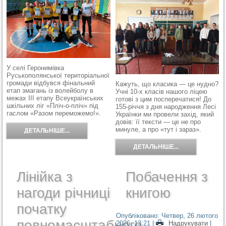
У селі Геронимівка
Руськополянської територіальної
громади відбувся фінальний
Кажуть, що класика — це нудно?
етап змагань із волейболу в
Учні 10-х класів нашого ліцею
межах ІІІ етапу Всеукраїнських
готові з цим посперечатися! До
шкільних ліг «Пліч-о-пліч» під
155-річчя з дня народження Лесі
гаслом «Разом переможемо!».
Українки ми провели захід, який
довів: її тексти — це не про
минуле, а про «тут і зараз».
ДЕТАЛЬНІШЕ...
ДЕТАЛЬНІШЕ...
Лінійка з
Побачення з
нагоди річниці
книгою
початку
Опубліковано: Четвер, 26 лютого
повномасштабного
2026, 13:21
|
Надрукувати
|