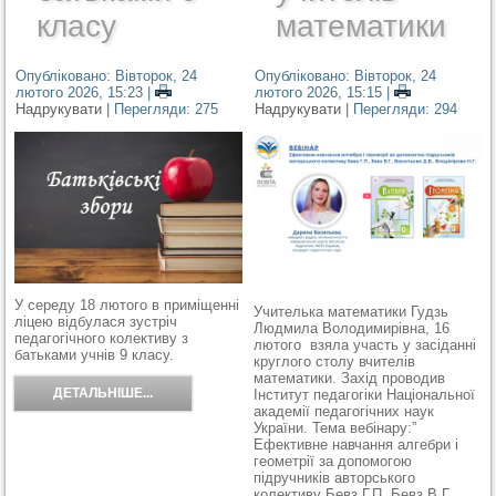
класу
математики
Опубліковано: Вівторок, 24
Опубліковано: Вівторок, 24
лютого 2026, 15:23
|
лютого 2026, 15:15
|
Надрукувати
| Перегляди: 275
Надрукувати
| Перегляди: 294
У середу 18 лютого в приміщенні
Учителька математики Гудзь
ліцею відбулася зустріч
Людмила Володимирівна, 16
педагогічного колективу з
лютого взяла участь у засіданні
батьками учнів 9 класу.
круглого столу вчителів
математики. Захід проводив
ДЕТАЛЬНІШЕ...
Інститут педагогіки Національної
академії педагогічних наук
України. Тема вебінару:”
Ефективне навчання алгебри і
геометрії за допомогою
підручників авторського
колективу Бевз Г.П, Бевз В.Г.,