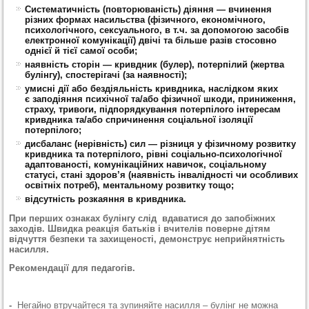
Систематичність (повторюваність) діяння — вчинення
різних формах насильства (фізичного, економічного,
психологічного, сексуального, в т.ч. за допомогою засобів
електронної комунікації) двічі та більше разів стосовно
однієї й тієї самої особи;
наявність сторін — кривдник (булер), потерпілий (жертва
булінгу), спостерігачі (за наявності);
умисні дії або бездіяльність кривдника, наслідком яких
є заподіяння психічної та/або фізичної шкоди, приниження,
страху, тривоги, підпорядкування потерпілого інтересам
кривдника та/або спричинення соціальної ізоляції
потерпілого;
дисбаланс (нерівність) сил — різниця у фізичному розвитку
кривдника та потерпілого, рівні соціально-психологічної
адаптованості, комунікаційних навичок, соціальному
статусі, стані здоров’я (наявність інвалідності чи особливих
освітніх потреб), ментальному розвитку тощо;
відсутність розкаяння в кривдника.
При перших ознаках булінгу слід вдаватися до запобіжних
заходів. Швидка реакція батьків і вчителів поверне дітям
відчуття безпеки та захищеності, демонструє неприйнятність
насилля.
Рекомендації для педагогів.
-
Негайно втручайтеся та зупиняйте насилля – булінг не можна