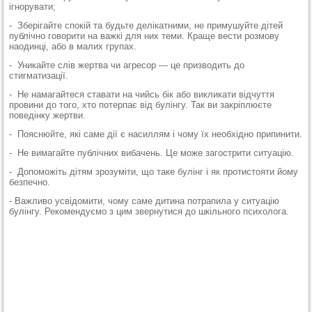
ігнорувати;
- Зберігайте спокій та будьте делікатними, не примушуйте дітей
публічно говорити на важкі для них теми. Краще вести розмову
наодинці, або в малих групах.
- Уникайте слів жертва чи агресор — це призводить до
стигматизації.
- Не намагайтеся ставати на чийсь бік або викликати відчуття
провини до того, хто потерпає від булінгу. Так ви закріплюєте
поведінку жертви.
- Пояснюйте, які саме дії є насиллям і чому їх необхідно припинити.
- Не вимагайте публічних вибачень. Це може загострити ситуацію.
- Допоможіть дітям зрозуміти, що таке булінг і як протистояти йому
безпечно.
- Важливо усвідомити, чому саме дитина потрапила у ситуацію
булінгу. Рекомендуємо з цим звернутися до шкільного психолога.