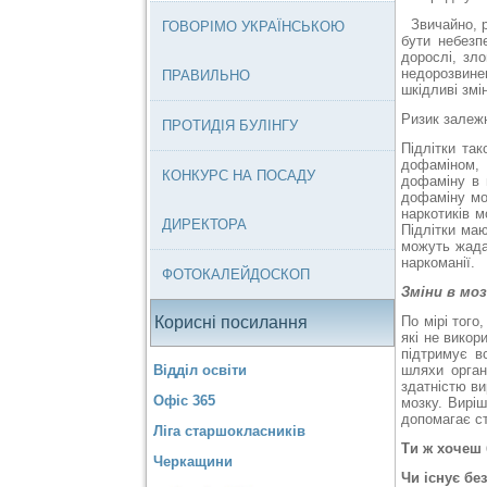
Звичайно, 
ГОВОРІМО УКРАЇНСЬКОЮ
бути небезп
дорослі, зло
недорозвине
ПРАВИЛЬНО
шкідливі змі
Ризик залеж
ПРОТИДІЯ БУЛІНГУ
Підлітки та
дофаміном, 
КОНКУРС НА ПОСАДУ
дофаміну в 
дофаміну мо
наркотиків м
ДИРЕКТОРА
Підлітки маю
можуть жадат
наркоманії.
ФОТОКАЛЕЙДОСКОП
Зміни в мо
Корисні посилання
По мірі того
які не викор
підтримує вс
Відділ освіти
шляхи орган
здатністю ви
Офіс 365
мозку. Виріш
допомагає ст
Ліга старшокласників
Ти ж хочеш 
Черкащини
Чи існує бе