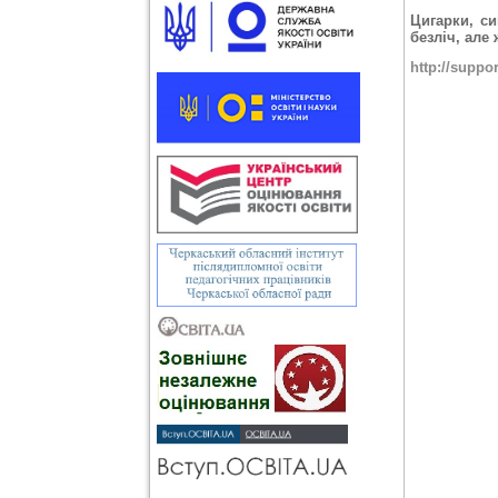
Цигарки, си
безліч, але
http://supp