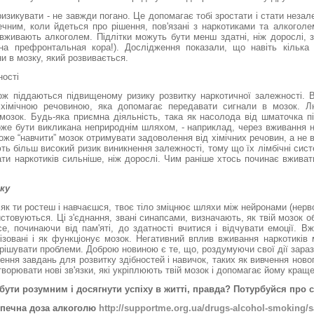
ризикувати - не завжди погано. Це допомагає тобі зростати і стати нез
ечним, коли йдеться про рішення, пов'язані з наркотиками та алкоголе
вживають алкоголем. Підлітки можуть бути менш здатні, ніж дорослі, з
на префронтальная кора!). Дослідження показали, що навіть кілька 
ни в мозку, який розвивається.
ності
кож піддаються підвищеному ризику розвитку наркотичної залежності. В
хімічною речовиною, яка допомагає передавати сигнали в мозок. Л
мозок. Будь-яка приємна діяльність, така як насолода від шматочка п
же бути викликана неприроднім шляхом, - наприклад, через вживання 
оже “навчити” мозок отримувати задоволення від хімічних речовин, а не в
ть більш високий ризик виникнення залежності, тому що їх лімбічні сис
и наркотиків сильніше, ніж дорослі. Чим раніше хтось починає вживати
зку
, як ти ростеш і навчаєшся, твоє тіло зміцнює шляхи між нейронами (нерв
истовуються. Ці з'єднання, звані синапсами, визначають, як твій мозок 
е, починаючи від пам'яті, до здатності вчитися і відчувати емоції. Вж
ізовані і як функціонує мозок. Негативний вплив вживання наркотиків
рішувати проблеми. Доброю новиною є те, що, роздумуючи свої дії зараз
ення завдань для розвитку здібностей і навичок, таких як вивчення ново
ворювати нові зв'язки, які укріплюють твій мозок і допомагає йому кра
бути розумним і досягнути успіху в житті, правда? Потурбуйся про с
зпечна доза алкоголю
http://supportme.org.ua/drugs-alcohol-smoking/s