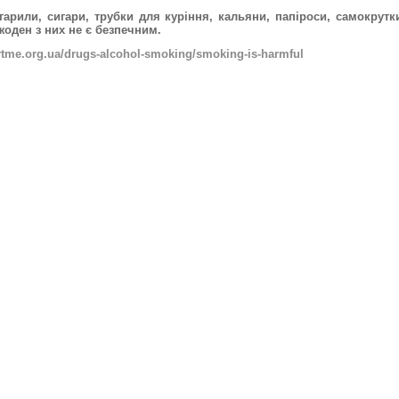
гарили, сигари, трубки для куріння, кальяни, папіроси, самокрутк
 жоден з них не є безпечним.
ortme.org.ua/drugs-alcohol-smoking/smoking-is-harmful