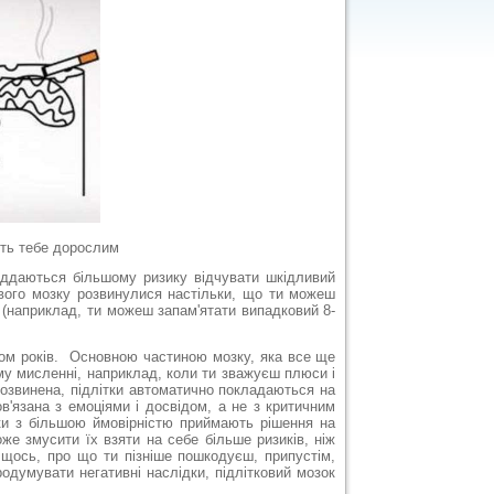
ять тебе дорослим
піддаються більшому ризику відчувати шкідливий
 твого мозку розвинулися настільки, що ти можеш
і (наприклад, ти можеш запам'ятати випадковий 8-
ком років. Основною частиною мозку, яка все ще
му мисленні, наприклад, коли ти зважуєш плюси і
озвинена, підлітки автоматично покладаються на
в'язана з емоціями і досвідом, а не з критичним
тки з більшою ймовірністю приймають рішення на
же змусити їх взяти на себе більше ризиків, ніж
 щось, про що ти пізніше пошкодуєш, припустім,
одумувати негативні наслідки, підлітковий мозок