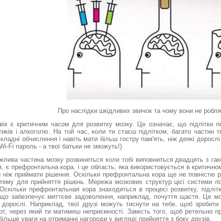
Про наслідки шкідливих звичок та чому вони не робл
 вік є критичним часом для розвитку мозку. Це означає, що підлітки 
тиків і алкоголю. На той час, коли ти стаєш підлітком, багато частин
кладні обчислення і навіть мати більш гостру пам'ять, ніж деякі доросл
i-Fi пароль - а твої батьки не зможуть!).
жлива частина мозку розвинеться коли тобі виповниться двадцять з га
, є префронтальна кора, і це область, яка використовується в критично
ш ніж приймати рішення. Оскільки префронтальна кора ще не повністю р
стему для прийняття рішень. Мережа мозкових структур цієї системи по
Оскільки префронтальная кора знаходиться в процесі розвитку, підлі
, що забезпечує миттєве задоволення, наприклад, почуття щастя. Це мо
 дорослі. Наприклад, твої друзі можуть тиснути на тебе, щоб зробити
рт, через який ти матимеш неприємності. Замість того, щоб ретельно пр
ільше уваги на отриманні нагороди у вигляді прийняття з боку друзів.