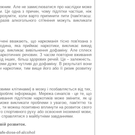
алежним. Але не замислюватися про наслідки може
м. Це одна з причин, чому підлітки частіше, ніж
розуміти, коли варто припинити пити (пам'ятаєш:
разів алкогольного сп'яніння можуть викликати
чені вважають, що наркоманія тісно пов'язана з
юдина, яка приймає наркотики, викликає викид
іци, викликає вивільнення дофаміну. Але сплеск
наркотичних речовин. З часом повторне вживання
ід інших, більш здорових речей. Це – залежність.
теми дуже чутливі до дофаміну. В результаті вони
 наркотики, тим вище його або її ризик розвитку
овими клітинами) в мозку і позбавляється від тих,
обробляє інформацію. Мережа синапсів - це те, що
ивання підлітком наркотиків може змінити, як ці
 може викликати проблеми з увагою, пам'яттю та
, ти можеш позитивно вплинути на розвиток свого
го спортивного руху або освоєння іноземної мови,
ще справлятися з майбутніми завданнями.
вій розвиток.
afe-dose-of-alcohol