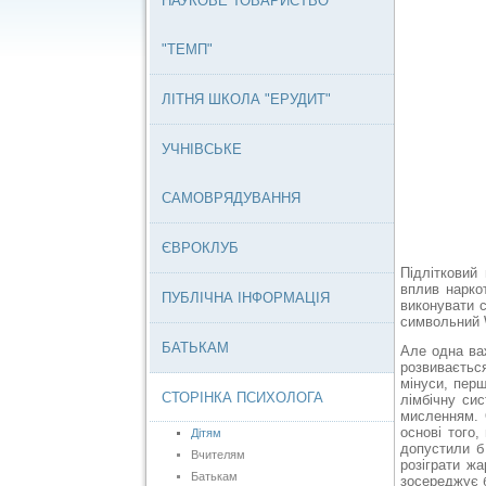
НАУКОВЕ ТОВАРИСТВО
"ТЕМП"
ЛІТНЯ ШКОЛА "ЕРУДИТ"
УЧНІВСЬКЕ
САМОВРЯДУВАННЯ
ЄВРОКЛУБ
Підлітковий
вплив нарко
ПУБЛІЧНА ІНФОРМАЦІЯ
виконувати с
символьний W
БАТЬКАМ
Але одна ва
розвивається
мінуси, пер
СТОРІНКА ПСИХОЛОГА
лімбічну си
мисленням. 
основі того
Дітям
допустили б
Вчителям
розіграти жа
Батькам
зосереджує б