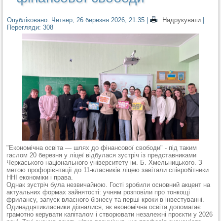
Опубліковано: Четвер, 26 березня 2026, 21:35
|
Надрукувати
|
Перегляди: 308
"Економічна освіта — шлях до фінансової свободи" - під таким
гаслом 20 березня у ліцеї відбулася зустріч із представниками
Черкаського національного університету ім. Б. Хмельницького. З
метою профорієнтації до 11-класників ліцею завітали співробітники
ННІ економіки і права.
Однак зустріч була незвичайною. Гості зробили основний акцент на
актуальних формах зайнятості: учням розповіли про тонкощі
фрилансу, запуск власного бізнесу та перші кроки в інвестуванні.
Одинадцятикласники дізналися, як економічна освіта допомагає
грамотно керувати капіталом і створювати незалежні проєкти у 2026