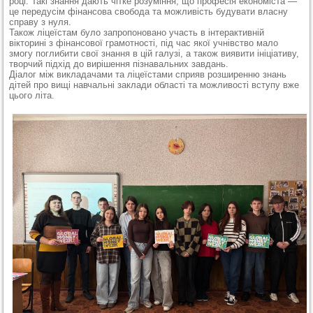
році. Такі знання дають чітке розуміння, що професія економіста —
це передусім фінансова свобода та можливість будувати власну
справу з нуля.
Також ліцеїстам було запропоновано участь в інтерактивній
вікторині з фінансової грамотності, під час якої учнівство мало
змогу поглибити свої знання в цій галузі, а також виявити ініціативу,
творчий підхід до вирішення пізнавальних завдань.
Діалог між викладачами та ліцеїстами сприяв розширенню знань
дітей про вищі навчальні заклади області та можливості вступу вже
цього літа.