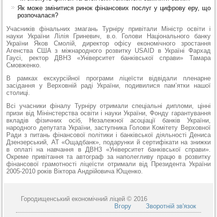
Як може змінитися ринок фінансових послуг у цифрову еру, що
розпочалася?
Учасників фінальних змагань Турніру привітали Міністр освіти і
науки України Лілія Гриневич, в.о. Голови Національного банку
України Яков Смолій, директор офісу економічного зростання
Агенства США з міжнародного розвитку USAID в Україні Фархад
Гаусі, ректор ДВНЗ «Університет банківської справи» Тамара
Смовженко.
В рамках екскурсійної програми ліцеїсти відвідали пленарне
засідання у Верховній раді України, подивилися пам’ятки нашої
столиці.
Всі учасники фіналу Турніру отримали спеціальні дипломи, цінні
призи від Мінінстерства освіти і науки України, Фонду гарантування
вкладів фізичних осіб, Незалежної асоціації банків України,
народного депутата України, заступника Голови Комітету Верховної
Ради з питань фінансової політики і банківської діяльності Дениса
Дзензерський, АТ «Ощадбанк», подарунки й сертифікати на знижки
в оплаті на навчання в ДВНЗ «Університет банківської справи».
Окреме привітання та автограф за наполегливу працю в розвитку
фінансової грамотності ліцеїсти отримали від Президента України
2005-2010 років Віктора Андрійовича Ющенко.
Городищенський економічний ліцей © 2016
Вгору
Зворотній зв'язок