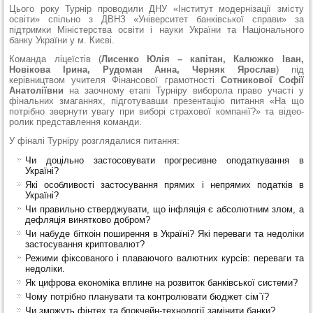
Цього року Турнір проводили ДНУ «Інститут модернізації змісту
освіти» спільно з ДВНЗ «Університет банківської справи» за
підтримки Міністерства освіти і науки України та Національного
банку України у м. Києві.
Команда ліцеїстів (
Лисенко Юлія – капітан, Калюжко Іван,
Новікова Ірина, Рудоман Анна, Черняк Ярослав
) під
керівництвом учителя Фінансової грамотності
Сотникової Софії
Анатоліївни
на заочному етапі Турніру виборола право участі у
фінальних змаганнях, підготувавши презентацію питання «На що
потрібно звернути увагу при виборі страхової компанії?» та відео-
ролик представлення команди.
У фіналі Турніру розглядалися питання:
Чи доцільно застосовувати прогресивне оподаткування в
Україні?
Які особливості застосування прямих і непрямих податків в
Україні?
Чи правильно стверджувати, що інфляція є абсолютним злом, а
дефляція винятково добром?
Чи набуде біткоін поширення в Україні? Які переваги та недоліки
застосування криптовалют?
Режими фіксованого і плаваючого валютних курсів: переваги та
недоліки.
Як цифрова економіка вплине на розвиток банківської системи?
Чому потрібно планувати та контролювати бюджет сім`ї?
Чи зможуть фінтех та блокчейн-технології замінити банки?