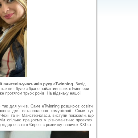
ї вчителів-учасників руху eTwinning.
Захід
нтактів і було зібрано найактивніших eTwinn-eри
же протягом трьох років. На відзнаку нашої
 так для учнів. Саме eTwinning розширює освітні
шопи для встановлення комунікації. Саме тут
Чехії та ін. Майстер-класи, виступи показали, що
 Ми спільно працюємо у різноманітних проектах,
 лідер освіти в Європі з розвитку навичок ХХІ ст.