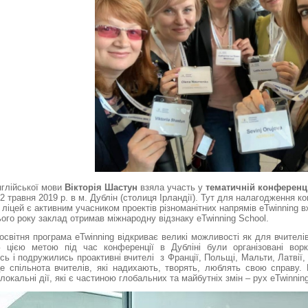
нглійської мови
Вікторія Шастун
взяла участь у
тематичній конференці
2 травня 2019 р. в м. Дублін (столиця Ірландії). Тут для налагодження ко
ліцей є активним учасником проектів різноманітних напрямів eTwinning в
ього року заклад отримав міжнародну відзнаку eTwinning School.
світня програма eTwinning відкриває великі можливості як для вчителів
цією метою під час конференції в Дубліні були організовані ворк
ь і подружились проактивні вчителі з Франції, Польщі, Мальти, Латвії, 
це спільнота вчителів, які надихають, творять, люблять свою справу.
локальні дії, які є частиною глобальних та майбутніх змін – рух eTwinning