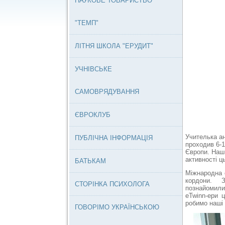
НАУКОВЕ ТОВАРИСТВО
"ТЕМП"
ЛІТНЯ ШКОЛА "ЕРУДИТ"
УЧНІВСЬКЕ
САМОВРЯДУВАННЯ
ЄВРОКЛУБ
Учителька а
ПУБЛІЧНА ІНФОРМАЦІЯ
проходив 6-1
Європи. Наш 
активності ц
БАТЬКАМ
Міжнародна о
кордони. З 
СТОРІНКА ПСИХОЛОГА
познайомилис
eTwinn-eри 
робимо наші 
ГОВОРІМО УКРАЇНСЬКОЮ