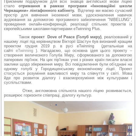
Приємним подарунком для всіх знавців англійської мови ліцею
стало
отримання в рамках програми «Інноваційні школи
Черкащини» лінгафонного кабінету.
Відтепер ми маємо сучасний
простір для вивчення іноземної мови, удосконалення навичок
аудіювання за допомогою програмного забезпечення "NIBELUNG",
проведення онлайн-конференцій, реалізації спільних проектів із
європейськими школами-партнерами eTwinning Plus.
Також
проект Dove of Peace (Голуб миру)
, реалізований у
нашому ліцеї під керівництвом Вікторії Шастун був визнаний кращим
проектом грудня 2019 р. в русі eTwinning (детальніше на
сайті
eTwinning
). Нагадаємо, що основна ідея цього проекту –
створення величезного Голуба Миру, сформованого за допомогою
паперових пір'їнок. На цих пір'їнках учні з різних країн писали власні
заклики щодо збереження миру. Всі повідомлення були об’єднані на
одному голубі у Городищенському економічному ліцеї. Проект
стосується розуміння важливості миру та співчуття у світі. Мова
йде про розвиток діалогу і взаєморозуміння між культурами і
суспільствами.
Отже, англомовна спільнота нашого ліцею розвивається,
розширює горизонти співпраці, діалогу культур.