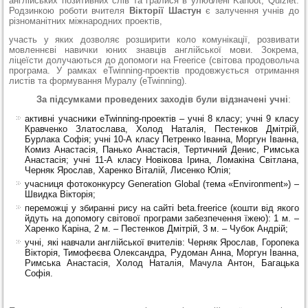
англійських позитивних слів та гралися в улюблені Kahoot, Quizlet.
Родзинкою роботи вчителя
Вікторії Шастун
є залучення учнів до
різноманітних міжнародних проектів,
участь у яких дозволяє розширити коло комунікації, розвивати
мовленнєві навички юних знавців англійської мови. Зокрема,
ліцеїсти долучаються до допомоги на Freerice (світова продовольча
програма. У рамках eTwinning-проектів продовжується отримання
листів та формування Муралу (eTwinning).
За підсумками проведених заходів були відзначені учні
:
активні учасники eTwinning-проектів – учні 8 класу; учні 9 класу
Кравченко Златослава, Холод Наталія, Пестенков Дмітрій,
Бурлака Софія; учні 10-А класу Петренко Іванна, Моргун Іванна,
Комиз Анастасія, Панько Анастасія, Тертичний Денис, Римська
Анастасія; учні 11-А класу Новікова Ірина, Ломакіна Світлана,
Черняк Ярослав, Харенко Віталій, Лисенко Юлія;
учасниця фотоконкурсу Generation Global (тема «Environment») –
Швидка Вікторія;
переможці у збиранні рису на сайті beta.freerice (кошти від якого
йдуть на допомогу світової програми забезпечення їжею): 1 м. –
Харенко Каріна, 2 м. – Пестенков Дмітрій, 3 м. – Чубок Андрій;
учні, які навчали англійської вчителів: Черняк Ярослав, Горопека
Вікторія, Тимофеєва Олександра, Рудоман Анна, Моргун Іванна,
Римська Анастасія, Холод Наталія, Мачула Антон, Багацька
Софія.