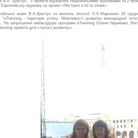
і В.А. Шастун. 3 проекти відзначені Національними відзнаками та 2 про
Європейську відзнаку за проект «We have a lot to share».
лійської мови В.А.Шастун та вчитель біології О.Є.Марченко 26 груд
ї
"eTwinning - територія успіху. Можливості розвитку міжнародної інтегр
1. На запрошення амбасадора програми eTwinning Олени Науменко, Вікт
winning проекти для сталого розвитку».