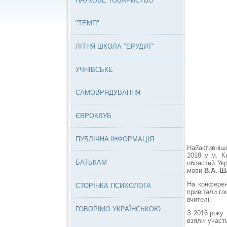
НАУКОВЕ ТОВАРИСТВО
"ТЕМП"
ЛІТНЯ ШКОЛА "ЕРУДИТ"
УЧНІВСЬКЕ
САМОВРЯДУВАННЯ
ЄВРОКЛУБ
ПУБЛІЧНА ІНФОРМАЦІЯ
Найактивніш
2018
у м. К
БАТЬКАМ
областей Укр
мови
В.А. Ш
На конференц
СТОРІНКА ПСИХОЛОГА
привітали го
вчителі.
ГОВОРІМО УКРАЇНСЬКОЮ
З 2016 року 
взяли участ