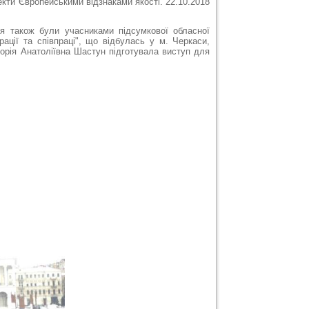
екти Європейськими відзнаками якості. 22.10.2018
ня також були учасниками підсумкової обласної
ації та співпраці"
, що відбулась у м. Черкаси,
орія Анатоліївна Шастун підготувала виступ для