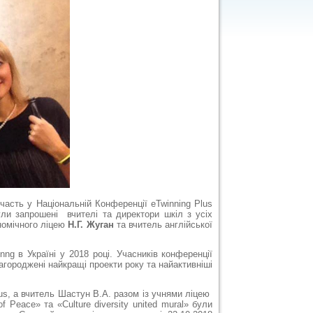
участь у
Національній Конференції eTwinning Plus
ули запрошені вчителі та директори шкіл з усіх
номічного ліцею
Н.Г. Жуган
та вчитель англійської
ng в Україні у 2018 році. Учасників конференції
нагороджені найкращі проекти року та найактивніші
us, а вчитель Шастун В.А. разом із учнями ліцею
of Peace» та «
Culture diversity united mural
» були