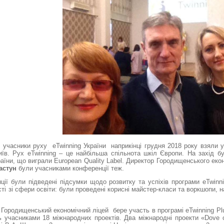
і учасники руху eTwinning України наприкінці грудня 2018 року взяли 
иїв. Рух
eTwinning – це найбільша спільнота шкіл Європи.
На захід б
аїни, що виграли European Quality Label. Директор Городищенського еко
астун
були учасниками конференції теж.
ії були підведені підсумки щодо розвитку та успіхів програми eTwinnin
сті зі сфери освіти: були проведені корисні майстер-класи та воркшопи, 
Городищенський економічний ліцей бере участь в програмі eTwinning Pl
ь учасниками 18 міжнародних проектів. Два міжнародні проекти «Dove 