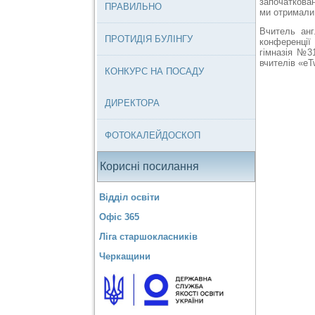
започаткован
ПРАВИЛЬНО
ми отримали 
Вчитель анг
ПРОТИДІЯ БУЛІНГУ
конференці
гімназія №3
вчителів «eT
КОНКУРС НА ПОСАДУ
ДИРЕКТОРА
ФОТОКАЛЕЙДОСКОП
Корисні посилання
Відділ освіти
Офіс 365
Ліга старшокласників
Черкащини