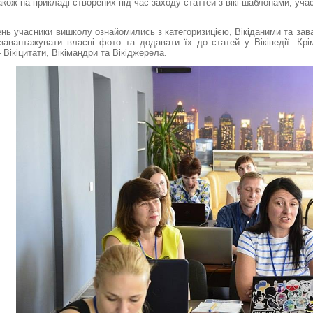
 також на прикладі створених під час заходу статтей з вікі-шаблонами, уч
нь учасники вишколу ознайомились з категоризицією, Вікіданими та зав
завантажувати власні фото та додавати їх до статей у Вікіпедії. Крі
Вікіцитати, Вікімандри та Вікіджерела.