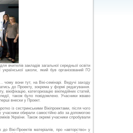
ля вчителів закладів загальної середньої освіти
 української школи, який був організований ГО
 чому вони тут, на Вікі-семінарі. Ведучі заходу
учатись до Проекту, зокрема у формі редагування.
у, вікіфікацію, категоризацію вікіпедійних статей,
кіпедії, також було повідомлено. Учасники жваво
 перші внески у Проект.
отко із сестринськими Вікіпроектами, після чого
ку учасники обирали самостійно або за допомогою
міків України. Також окремі учасники спробували
о Вікі-Проектів матеріалів, про «авторство» у