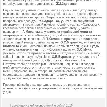
впровадження у освітній процес між учасниками практикуму. Захід
організувала і провела директорка –
Ж.І.Здоренко.
Під час заходу учителі ознайомилися з сучасними підходами до
оцінювання навчальних досягнень учнів, а саме – дієвість форм,
методів, прийомів на уроках. Зокрема презентували свої «родзинки
професійного досвіду»:
Ж.І.Здоренко, учителька зарубіжної
літератури
– інтерактивний прийом «Селфі», техніка «Самоскид»,
креативна рефлексія з персонажами мультфільму «Думками
навиворіт»;
І.А.Маранська, учителька української мови та
літератури
– техніки: «Чотири кути», «Чотири ключі до розуміння»,
«Шкала самооцінювання»;
Л.П.Хоменко
,
практичний психолог
–
інтерактивний метод «Займи позицію»;
О.Є.Марченко
,
учителька
біології та хімії
– активний прийом «Гарячий стілець»;
Л.В.Гудзь
,
учителька математики
– гра «Хрестики-нулики»;
О.О.Муха
,
учитель історії та праваознавства
– методичні прийоми «Знайди
зайве і поясни чому», «Аукціон»;
О.В.Бурлака
,
учителька історії
–
методики: «Освітній дартс», «Дві зірки і побажання». Це
інструментарій для перевірки і активізації, оцінювання завдань,
який використовується на різних етапах уроку в залежності від
мети і спрямований на створення позитивного освітнього
середовища, підвищення мотивації та фокусуванні на зоні розвитку
здобувача освіти, а не лише на його оцінці.
Проведений захід став ще одним кроком до вдосконалення
освітнього процесу та впровадження сучасних педагогічних практик
у дію.
Городищенський економічний ліцей © 2016