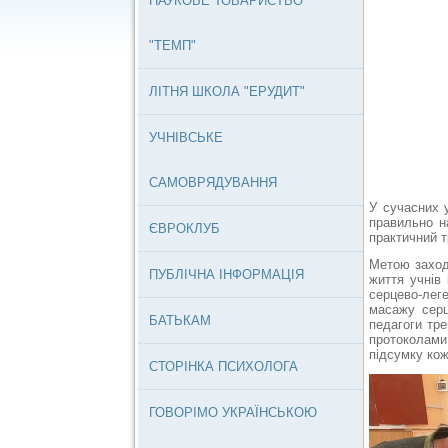
НАУКОВЕ ТОВАРИСТВО
"ТЕМП"
ЛІТНЯ ШКОЛА "ЕРУДИТ"
УЧНІВСЬКЕ
САМОВРЯДУВАННЯ
У сучасних 
правильно н
ЄВРОКЛУБ
практичний т
Метою заход
ПУБЛІЧНА ІНФОРМАЦІЯ
життя учнів
серцево-леге
масажу серця
БАТЬКАМ
педагоги тр
протоколами
підсумку кож
СТОРІНКА ПСИХОЛОГА
ГОВОРІМО УКРАЇНСЬКОЮ