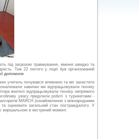
ють під загрозою травмування, вміння швидко та
ність. Тож 22 лютого у ліцеї був організований
ої допомоги
.
жен учитель почувався впевнено та міг захистити
осконалювали навички ми відпрацьовували техніку
ятора вчителі відпрацьовували техніку непрямого
особливу увагу приділили роботі з турнікетами -
у, алгоритм MARCH (ознайомлення з міжнародними
 та оцінювати загальний стан постраждалого. У
а є вирішальною в екстрений момент.