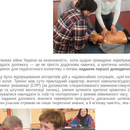
умовах війни України за незалежність, коли щодня громадяни перебува
адати допомогу — це не просто додаткова навичка, а критична необхід
ренінг для педагогічного колективу з питань
надання першої домедичн
у було відпрацювання алгоритмів дій у надзвичайних ситуаціях, щоб ко
 і колег. Тренінг мав суто прикладний характер: вчителі навчалися/уд
невої реанімації (СЛР) (за допомогою спеціалізованого манекена-симул
 та штучної вентиляції легень), уміння зупиняти критичні кровотечі (
енувалися накладати їх собі та «потерпілим» у режимі обмеженого час
 надання допомоги, вчилися перевіряти прохідність дихальних шляхів
ен учасник отримав не лише теоретичні знання, а й м’язову пам’ять, як